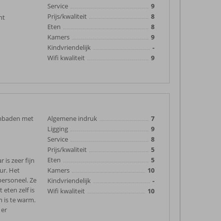
Service
9
Prijs/kwaliteit
8
nt
Eten
8
Kamers
9
Kindvriendelijk
-
Wifi kwaliteit
9
embaden met
Algemene indruk
7
Ligging
9
Service
8
Prijs/kwaliteit
5
Eten
5
 is zeer fijn
ur. Het
Kamers
10
personeel. Ze
Kindvriendelijk
-
eten zelf is
Wifi kwaliteit
10
n is te warm.
 er