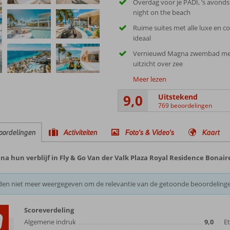
Overdag voor je PADI, ’s avond
night on the beach
Ruime suites met alle luxe en c
ideaal
Vernieuwd Magna zwembad met
uitzicht over zee
Meer lezen
9,0
Uitstekend
769 beoordelingen
oordelingen
Activiteiten
Foto's & Video's
Kaart
a hun verblijf in Fly & Go Van der Valk Plaza Royal Residence Bonair
den niet meer weergegeven om de relevantie van de getoonde beoordeling
Scoreverdeling
0
Algemene indruk
9,0
E