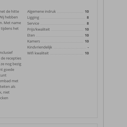
met de hitte
Algemene indruk
10
. Wij hebben
Ligging
8
oen. Met name
Service
8
tijdens het
Prijs/kwaliteit
10
Eten
10
Kamers
10
Kindvriendelijk
-
nclusief
Wifi kwaliteit
10
 de recepties
 ze nog bezig
cht goede
 kunt
zwembad met
teiten als
k, niet
ecken