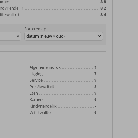
amers
8,8
ndvriendelijk
8,2
fi kwaliteit
8,4
Sorteren op
datum (nieuw > oud)
Algemene indruk
9
Ligging
7
Service
9
Prijs/kwaliteit
8
Eten
9
Kamers
9
Kindvriendelijk
-
Wifi kwaliteit
9