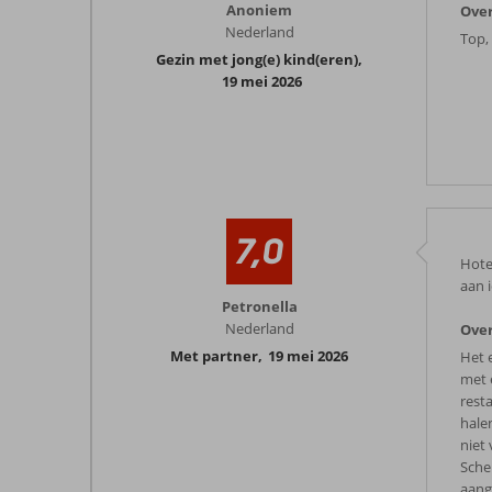
Anoniem
Over
Nederland
Top,
Gezin met jong(e) kind(eren)
,
19 mei 2026
7,0
Hote
aan 
Petronella
Nederland
Over
Met partner
,
19 mei 2026
Het e
met 
rest
hale
niet
Schep
aang