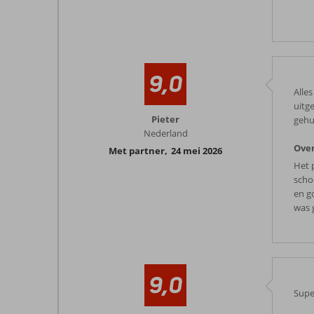
9,0
Alles
uitg
Pieter
gehu
Nederland
Over
Met partner
,
24 mei 2026
Het 
scho
en g
was 
9,0
Supe