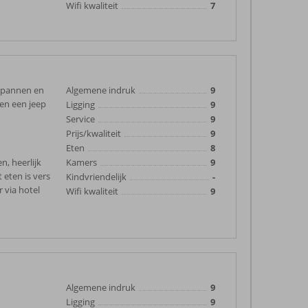
Wifi kwaliteit
7
ntspannen en
Algemene indruk
9
ben een jeep
Ligging
9
Service
9
Prijs/kwaliteit
9
Eten
8
n, heerlijk
Kamers
9
 eten is vers
Kindvriendelijk
-
 via hotel
Wifi kwaliteit
9
Algemene indruk
9
Ligging
9