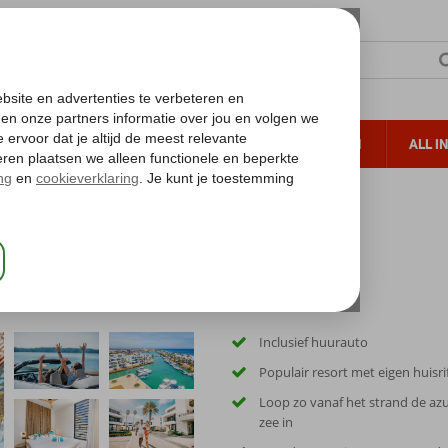
TERZON
ZONVAKANTIES
VERRE REIZEN
ALL I
ueltoeslag
Gratis annuleren*
nce Bonaire
l Residence Bonaire
Inclusief huurauto
Populair resort met eigen huisri
Loop zo vanaf het strand de a
zee in