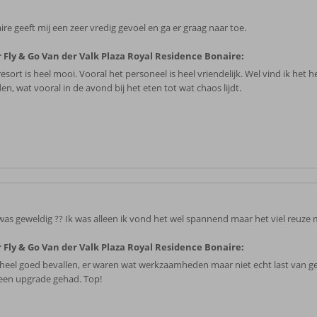
re geeft mij een zeer vredig gevoel en ga er graag naar toe.
 Fly & Go Van der Valk Plaza Royal Residence Bonaire:
esort is heel mooi. Vooral het personeel is heel vriendelijk. Wel vind ik het h
n, wat vooral in de avond bij het eten tot wat chaos lijdt.
was geweldig ?? Ik was alleen ik vond het wel spannend maar het viel reuze 
 Fly & Go Van der Valk Plaza Royal Residence Bonaire:
heel goed bevallen, er waren wat werkzaamheden maar niet echt last van 
een upgrade gehad. Top!