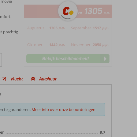
s movie
1305
va
p.p.
omfort,
Augustus
1305
p.p.
September
1517
p.p.
 prachtig
Oktober
1442
p.p.
November
2056
p.p.
Bekijk beschikbaarheid
Vlucht
Autohuur
e
en te garanderen.
Meer info over onze beoordelingen.
ten
8,7