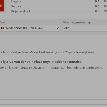
Ligging
9,1
K
d
Service
9,0
Ki
Prijs/kwaliteit
8,4
Wi
Taal
Filter reisgezelschap
Nederlands (BE + NL) (762)
Alle
 eiland. Veel gedaan. Mooie bestemming voor 25 jarig huwelijksreis.
 Fly & Go Van der Valk Plaza Royal Residence Bonaire:
der Valk is een fantastische accommodatie. Kan het iedereen aanbevelen.