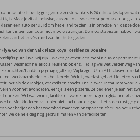
ccommodatie is rustig gelegen, de eerste winkels is 20 minuutjes lopen wat 
ittig is. Maar je zit all inclusive, dus zult niet snel een supermarkt nodig zijn
 dagen een auto gehuurd om het eiland te zien, is in principe in 1 dag te d
uid-kant is een aanrader met mooie strandjes. De mooiste vissen hebben we 
kelen aan het privéstrand van het hotel gezien.
 Fly & Go Van der Valk Plaza Royal Residence Bonaire:
verblijf is pure luxe. Wij zijn 2 weken geweest, een mooi nieuw appartement i
wasser, wasmachine, airco’s keukenblok enz. Het lag wel wat verder weg van
 ze brachten/haalden je graag (golfkar). Wij kregen Ultra All Inclusive, omdat
n met werkzaamheden op het terrein. Weinig overlast gehad. Het eten is e
teit, net als de drankjes, cocktails en snacks. Er zijn twee restaurant waar je
rveren voor het avondeten, eentje is een pizzeria. Ze bedienen je aan het 
of drinken. Wel wat weinig faciliteiten voor kinderen, geen glijbanen of activi
 o.i.d. Met kinderen zal ik hier niet snel naartoe gaan. Het is een rustige ple
en voor bedjes aan het zwembad maar een ontspannen sfeer. Na het uitch
ten we de hele dag nog gebruik maken van de faciliteiten.