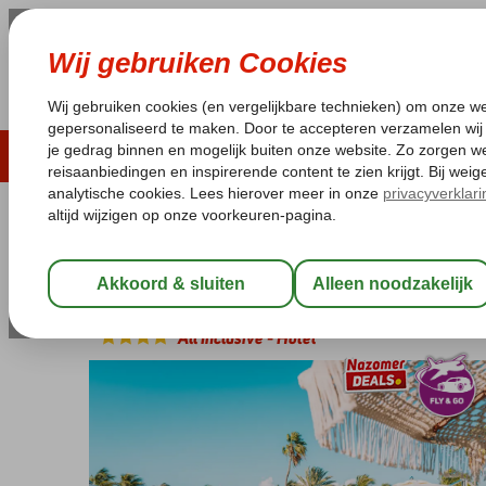
ZOMER 2026
LAST MINUTES
WIN
Pakketgarantie
Laagsteprijsgarantie*
Geen f
Bonaire
Home
Kralendijk
Fly & Go Van der Valk Plaza Royal Reside
Fly & Go Van der Valk Plaza Roya
All Inclusive
-
Hotel