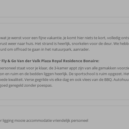
 wat je wenst voor een fijne vakantie. Je komt hier niets te kort, volledig o
erust weer naar huis. Het strand is heerlijk, snorkelen voor de deur. We heb
urd om offroad te gaan in het natuurpark, aanrader.
 Fly & Go Van der Valk Plaza Royal Residence Bonaire:
personeel staat voor je klaar, de 3-kamer appt zijn van alle gemakken voorzie
on en ruim en de bedden liggen heerlijk. De sportschool is ruim opgezet. Het
oede kwaliteit. Verse gegrilde vis elke dag en ook vlees van de BBQ. Autohuur
goed geregeld zonder poespas.
r ligging mooie accommodatie vriendelijk personeel