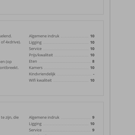
selend.
Algemene indruk
10
of 4xdrive).
Ligging
10
Service
10
Prijs/kwaliteit
10
Eten
8
ken (op
 ontbreekt.
Kamers
10
Kindvriendelijk
-
Wifi kwaliteit
10
e zijn, die
Algemene indruk
9
Ligging
10
Service
9