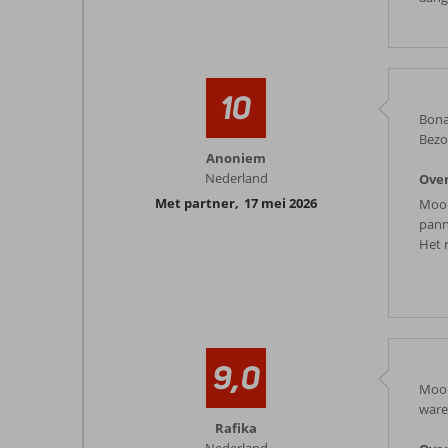
10
Bonai
Bezo
Anoniem
Nederland
Over
Met partner
,
17 mei 2026
Mooi
pann
Het r
9,0
Mooi 
ware
Rafika