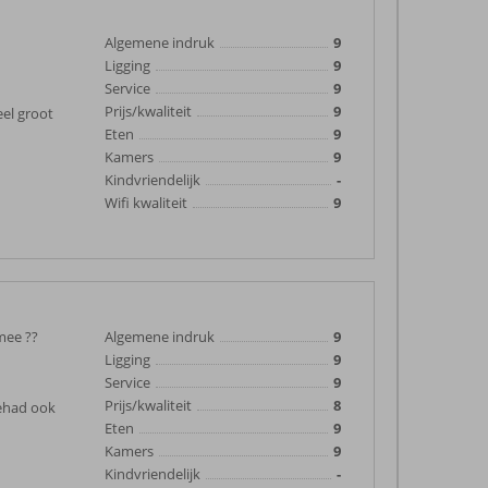
Algemene indruk
9
Ligging
9
Service
9
Prijs/kwaliteit
9
eel groot
Eten
9
Kamers
9
Kindvriendelijk
-
Wifi kwaliteit
9
mee ??
Algemene indruk
9
Ligging
9
Service
9
Prijs/kwaliteit
8
gehad ook
Eten
9
Kamers
9
Kindvriendelijk
-