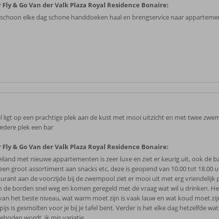
 Fly & Go Van der Valk Plaza Royal Residence Bonaire:
 schoon elke dag schone handdoeken haal en brengservice naar apparteme
l ligt op een prachtige plek aan de kust met mooi uitzicht en met twee zw
iedere plek een bar
 Fly & Go Van der Valk Plaza Royal Residence Bonaire:
iland met nieuwe appartementen is zeer luxe en ziet er keurig uit, ook de bar
een groot assortiment aan snacks etc, deze is geopend van 10.00 tot 18.00 u
aurant aan de voorzijde bij de zwempool ziet er mooi uit met erg vriendelijk 
n de borden snel weg en komen geregeld met de vraag wat wil u drinken. Het 
 van het beste niveau, wat warm moet zijn is vaak lauw en wat koud moet zij
ijs is gesmolten voor je bij je tafel bent. Verder is het elke dag hetzelfde wat
eboden wordt, ik mis variatie.