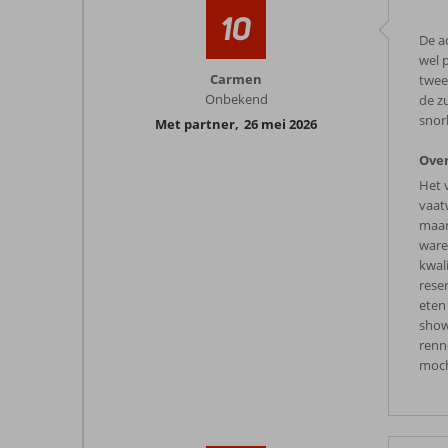
10
De a
wel p
Carmen
twee
Onbekend
de z
snor
Met partner
,
26 mei 2026
Over
Het 
vaat
maar
ware
kwali
rese
eten 
shows
renn
moch