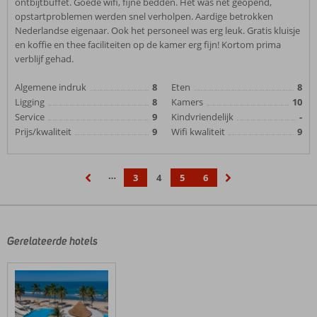
ontbijtbuffet. Goede wifi, fijne bedden. Het was net geopend,
opstartproblemen werden snel verholpen. Aardige betrokken
Nederlandse eigenaar. Ook het personeel was erg leuk. Gratis kluisje
en koffie en thee faciliteiten op de kamer erg fijn! Kortom prima
verblijf gehad.
Algemene indruk
8
Eten
8
Ligging
8
Kamers
10
Service
9
Kindvriendelijk
-
Prijs/kwaliteit
9
Wifi kwaliteit
9
…
3
4
5
6
‹
›
Gerelateerde hotels