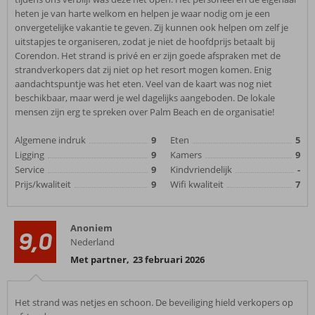
heten je van harte welkom en helpen je waar nodig om je een
onvergetelijke vakantie te geven. Zij kunnen ook helpen om zelf je
uitstapjes te organiseren, zodat je niet de hoofdprijs betaalt bij
Corendon. Het strand is privé en er zijn goede afspraken met de
strandverkopers dat zij niet op het resort mogen komen. Enig
aandachtspuntje was het eten. Veel van de kaart was nog niet
beschikbaar, maar werd je wel dagelijks aangeboden. De lokale
mensen zijn erg te spreken over Palm Beach en de organisatie!
Algemene indruk
9
Eten
5
Ligging
9
Kamers
9
Service
9
Kindvriendelijk
-
Prijs/kwaliteit
9
Wifi kwaliteit
7
Anoniem
9,0
Nederland
Met partner
,
23 februari 2026
Het strand was netjes en schoon. De beveiliging hield verkopers op