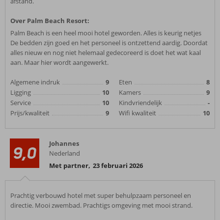
afstand.
Over Palm Beach Resort:
Palm Beach is een heel mooi hotel geworden. Alles is keurig netjes
De bedden zijn goed en het personeel is ontzettend aardig. Doordat
alles nieuw en nog niet helemaal gedecoreerd is doet het wat kaal
aan. Maar hier wordt aangewerkt.
Algemene indruk
9
Eten
8
Ligging
10
Kamers
9
Service
10
Kindvriendelijk
-
Prijs/kwaliteit
9
Wifi kwaliteit
10
Johannes
9,0
Nederland
Met partner
,
23 februari 2026
Prachtig verbouwd hotel met super behulpzaam personeel en
directie. Mooi zwembad. Prachtigs omgeving met mooi strand.