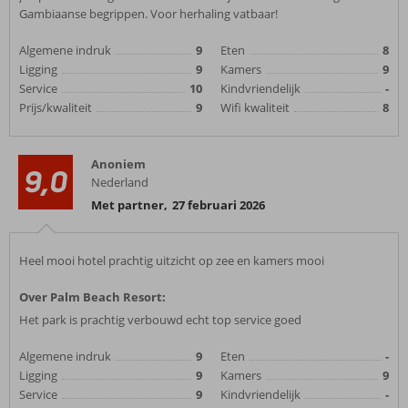
Gambiaanse begrippen. Voor herhaling vatbaar!
Algemene indruk
9
Eten
8
Ligging
9
Kamers
9
Service
10
Kindvriendelijk
-
Prijs/kwaliteit
9
Wifi kwaliteit
8
Anoniem
9,0
Nederland
Met partner
,
27 februari 2026
Heel mooi hotel prachtig uitzicht op zee en kamers mooi
Over Palm Beach Resort:
Het park is prachtig verbouwd echt top service goed
Algemene indruk
9
Eten
-
Ligging
9
Kamers
9
Service
9
Kindvriendelijk
-