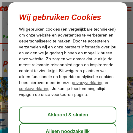
Pakketgarantie
Gambia
Home
West Gambia
Kotu
Palm Beach Resort
Palm Beach Resort
Logies en ontbijt
-
Hotel