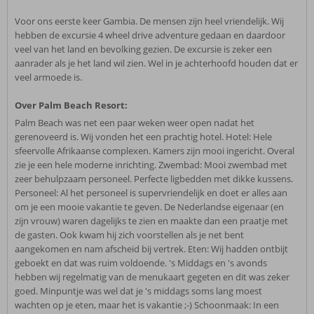
Voor ons eerste keer Gambia. De mensen zijn heel vriendelijk. Wij
hebben de excursie 4 wheel drive adventure gedaan en daardoor
veel van het land en bevolking gezien. De excursie is zeker een
aanrader als je het land wil zien. Wel in je achterhoofd houden dat er
veel armoede is.
Over Palm Beach Resort:
Palm Beach was net een paar weken weer open nadat het
gerenoveerd is. Wij vonden het een prachtig hotel. Hotel: Hele
sfeervolle Afrikaanse complexen. Kamers zijn mooi ingericht. Overal
zie je een hele moderne inrichting. Zwembad: Mooi zwembad met
zeer behulpzaam personeel. Perfecte ligbedden met dikke kussens.
Personeel: Al het personeel is supervriendelijk en doet er alles aan
om je een mooie vakantie te geven. De Nederlandse eigenaar (en
zijn vrouw) waren dagelijks te zien en maakte dan een praatje met
de gasten. Ook kwam hij zich voorstellen als je net bent
aangekomen en nam afscheid bij vertrek. Eten: Wij hadden ontbijt
geboekt en dat was ruim voldoende. 's Middags en 's avonds
hebben wij regelmatig van de menukaart gegeten en dit was zeker
goed. Minpuntje was wel dat je 's middags soms lang moest
wachten op je eten, maar het is vakantie ;-) Schoonmaak: In een