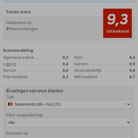
Totale score
9,3
Gebaseerd op:
51
beoordelingen
Uitstekend
Scoreverdeling
Algemene indruk
9,3
Eten
8,4
Ligging
9,4
Kamers
8,9
Service
9,6
Kindvriendelijk
9,0
Prijs/kwaliteit
9,2
Wifi kwaliteit
8,7
Ervaringen van onze klanten
Taal
Nederlands (BE + NL) (51)
Filter reisgezelschap
Alle
Sorteren op