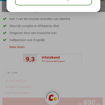
06:15
00:30
aug 32°
C
delen
bewaar
Aan 1 van de mooiste stranden van Gambia
Kleurrijk complex in Afrikaanse sfeer
Omgeven door een tropische tuin
Halfpension ook mogelijk
Meer lezen
9,3
Uitstekend
51 beoordelingen
+
26 mrt 2027 (vr)
8 dagen (7 nachten)
vanaf Amsterdam
690
va
p.p.