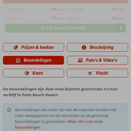
November
849
p.p.
December
850
p.p.
Januari
892
p.p.
Februari
839
p.p.
Bekijk beschikbaarheid
Prijzen & boeken
Beschrijving
Beoordelingen
Foto's & Video's
Kaart
Vlucht
De beoordelingen zijn door onze klanten geschreven na hun
verblijf in Palm Beach Resort
Beoordelingen die ouder zijn dan 48 maanden worden niet
meer weergegeven om de relevantie van de getoonde
beoordelingen te garanderen.
Meer info over onze
beoordelingen.