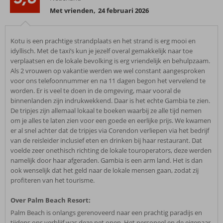
Met vrienden
,
24 februari 2026
Kotu is een prachtige strandplaats en het strand is erg mooi en
idyllisch. Met de taxi’s kun je jezelf overal gemakkelijk naar toe
verplaatsen en de lokale bevolking is erg vriendelijk en behulpzaam.
Als 2 vrouwen op vakantie werden we wel constant aangesproken
voor ons telefoonnummer en na 11 dagen begon het vervelend te
worden. Er is veel te doen in de omgeving, maar vooral de
binnenlanden zijn indrukwekkend. Daar is het echte Gambia te zien.
De tripjes zijn allemaal lokaal te boeken waarbij ze alle tijd nemen
om je alles te laten zien voor een goede en eerlijke prijs. We kwamen
er al snel achter dat de tripjes via Corendon verliepen via het bedrijf
van de reisleider inclusief eten en drinken bij haar restaurant. Dat
voelde zeer onethisch richting de lokale touroperators, deze werden
namelijk door haar afgeraden. Gambia is een arm land. Het is dan
ook wenselijk dat het geld naar de lokale mensen gaan, zodat zij
profiteren van het tourisme.
Over Palm Beach Resort:
Palm Beach is onlangs gerenoveerd naar een prachtig paradijs en
tijdens ons verblijf was deze net open. Het personeel en de eigenaar