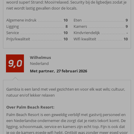
woord super! Strand: Mooi/relaxed. Security bij de ligbedjes zodat je
niet wordt lastig gevallen door de locals.
Algemene indruk
10
Eten
9
Ligging
8
Kamers
9
Service
10
Kindvriendelijk
-
Prijs/kwaliteit
10
Wifi kwaliteit
10
Wilhelmus
9,0
Nederland
Met partner
,
27 februari 2026
Gambia is een land met veel gezichten en voor elk wat wils; cultuur,
natuur en/of lekker relaxen
Over Palm Beach Resort:
Palm Beach Resort is een geweldig verblijf met gastvrij personeel en
een Nederlandse ondernemer die zorgt dat je niets tekort komt. De
ligging, schoonmaak, service en kamers zijn echt top. Fijn is ook dat
je op de kamers goede wifi hebt. Ontbijt was zonder meer goed voor