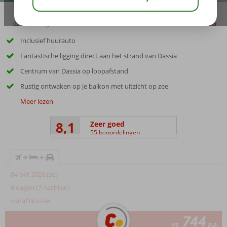
02:50
aug 31°
C
delen
bewaar
Inclusief huurauto
Fantastische ligging direct aan het strand van Dassia
Centrum van Dassia op loopafstand
Rustig ontwaken op je balkon met uitzicht op zee
Meer lezen
8,1
Zeer goed
55 beoordelingen
+
+
04 okt 2026 (zo)
8 dagen (7 nachten)
vanaf Brussel
744
va
p.p.