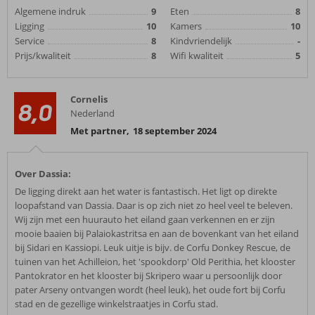
Algemene indruk
9
Eten
8
Ligging
10
Kamers
10
Service
8
Kindvriendelijk
-
Prijs/kwaliteit
8
Wifi kwaliteit
5
Cornelis
8,0
Nederland
Met partner
,
18 september 2024
Over Dassia:
De ligging direkt aan het water is fantastisch. Het ligt op direkte
loopafstand van Dassia. Daar is op zich niet zo heel veel te beleven.
Wij zijn met een huurauto het eiland gaan verkennen en er zijn
mooie baaien bij Palaiokastritsa en aan de bovenkant van het eiland
bij Sidari en Kassiopi. Leuk uitje is bijv. de Corfu Donkey Rescue, de
tuinen van het Achilleion, het 'spookdorp' Old Perithia, het klooster
Pantokrator en het klooster bij Skripero waar u persoonlijk door
pater Arseny ontvangen wordt (heel leuk), het oude fort bij Corfu
stad en de gezellige winkelstraatjes in Corfu stad.