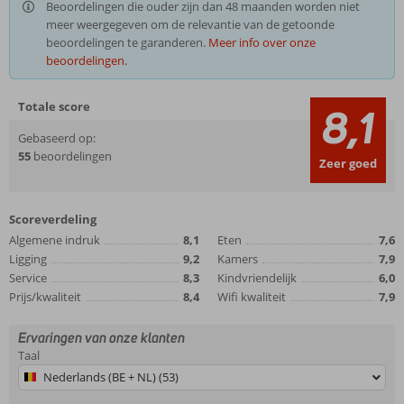
Beoordelingen die ouder zijn dan 48 maanden worden niet
meer weergegeven om de relevantie van de getoonde
beoordelingen te garanderen.
Meer info over onze
beoordelingen.
Totale score
8,1
Gebaseerd op:
55
beoordelingen
Zeer goed
Scoreverdeling
Algemene indruk
8,1
Eten
7,6
Ligging
9,2
Kamers
7,9
Service
8,3
Kindvriendelijk
6,0
Prijs/kwaliteit
8,4
Wifi kwaliteit
7,9
Ervaringen van onze klanten
Taal
Nederlands (BE + NL) (53)