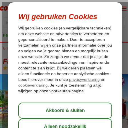
Pakketgarantie
Griekenland
Home
Corfu
Dassia
Fly & Go Dassia Beach
Fly & Go Dassia Beach
Logies en ontbijt
-
Hotel