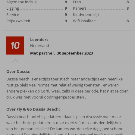
Algemene indruk
8
Eten
8
Ligging
9
Kamers
8
Service
9
Kindvriendelijk
-
Prijs/kwaliteit
9
Wifi kwaliteit
8
Leendert
10
Nederland
Met partner
,
30 september 2023
Over Dassia:
Dassia beach is enerzijds toeristisch maar anderzijds een heerlijke
rustige plek! Veel ruimte met relatief weinig toeristen.. er waren
andere plekken op Corfu waar, zelfs in deze periode, het niet te doen
druk was met vooral opdringerige toeristen .
Over Fly & Go Dassia Beach:
Dassia beach hotel is gedateerd daar is geen discussie over maar
waar het hotel gedateerd is daar overtreft de klantvriendelijkheid
van het personeel alles!! De kamers worden elke dag goed schoon
gemaakt! De vriendelijkheid van al het personeel heeft onze week