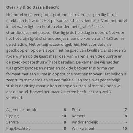
Over Fly & Go Dassia Beach:
Het hotel heeft een groot -grotendeels overdekt- gezellig terras
direkt aan het water. Het personeel is heel vriendelijk. Voor het hotel
in het water ligt een houten vlonder met (gratis) 24 sets
strandbedjes met parasol. Dan lig je de hele dag in de zon. Net voor
het hotel zijn (gratis) strandbedjes maar die komen om 14.30 uur in
de schaduw. Het ontbijt is zeer uitgebreid. Het avondeten is
goedkoop en op de (slappe) friet na goed van kwaliteit. Er stonden 5
rode wijnen op de kaart maar daarvan waren alleen de duurste en
de goedkoopste (huiswijn) te bestellen. De kamer die wij hadden
was groot genoeg en netjes en ook de badkamer is prima van
formaat met een ruime inloopdouche met rainshower. Het balkon is
zeer ruim met 2 stoelen en een tafeltje. Eén stoel was gedeeltelijk
stuk in de zitting maar je kon er nog op zitten. Al met al vinden wij
dat dit hotel -hoewel het maar 2 sterren heeft- er toch wel 3
verdiend.
Algemene indruk
8
Eten
7
Ligging
10
Kamers
8
Service
8
Kindvriendelijk
-
Prijs/kwaliteit
8
Wifi kwaliteit
10