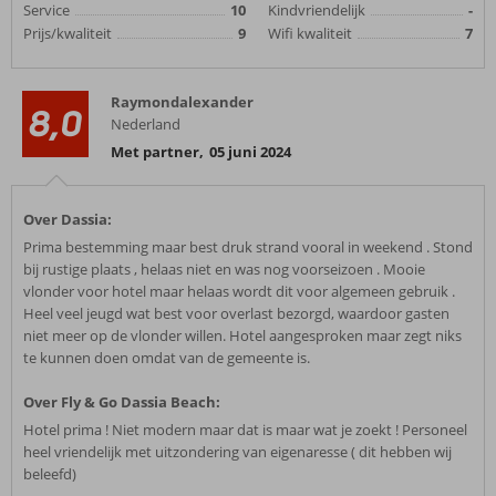
Service
10
Kindvriendelijk
-
Prijs/kwaliteit
9
Wifi kwaliteit
7
Raymondalexander
8,0
Nederland
Met partner
,
05 juni 2024
Over Dassia:
Prima bestemming maar best druk strand vooral in weekend . Stond
bij rustige plaats , helaas niet en was nog voorseizoen . Mooie
vlonder voor hotel maar helaas wordt dit voor algemeen gebruik .
Heel veel jeugd wat best voor overlast bezorgd, waardoor gasten
niet meer op de vlonder willen. Hotel aangesproken maar zegt niks
te kunnen doen omdat van de gemeente is.
Over Fly & Go Dassia Beach:
Hotel prima ! Niet modern maar dat is maar wat je zoekt ! Personeel
heel vriendelijk met uitzondering van eigenaresse ( dit hebben wij
beleefd)