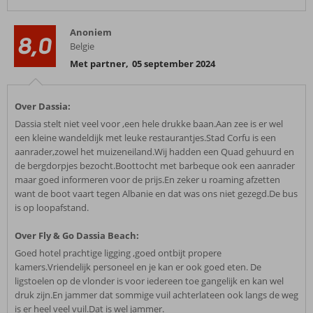
Anoniem
8,0
Belgie
Met partner
,
05 september 2024
Over Dassia:
Dassia stelt niet veel voor ,een hele drukke baan.Aan zee is er wel
een kleine wandeldijk met leuke restaurantjes.Stad Corfu is een
aanrader,zowel het muizeneiland.Wij hadden een Quad gehuurd en
de bergdorpjes bezocht.Boottocht met barbeque ook een aanrader
maar goed informeren voor de prijs.En zeker u roaming afzetten
want de boot vaart tegen Albanie en dat was ons niet gezegd.De bus
is op loopafstand.
Over Fly & Go Dassia Beach:
Goed hotel prachtige ligging ,goed ontbijt propere
kamers.Vriendelijk personeel en je kan er ook goed eten. De
ligstoelen op de vlonder is voor iedereen toe gangelijk en kan wel
druk zijn.En jammer dat sommige vuil achterlateen ook langs de weg
is er heel veel vuil.Dat is wel jammer.