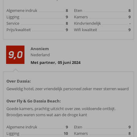
Algemene indruk
8
Eten
8
Ligging
9
Kamers
9
Service
8
Kindvriendelijk
-
Prijs/kwaliteit
9
Wifi kwaliteit
9
Anoniem
9,0
Nederland
Met partner
,
05 juni 2024
Over Dassia:
Geweldig hotel, zeer vriendelijk personeel zeker meer sterren waard
Over Fly & Go Dassia Beach:
Goede kamers, prachtig uitzicht over zee. voldoende ontbijt.
Broodjes waren soms wat aan de droge kant
Algemene indruk
9
Eten
9
Ligging
10
Kamers
8