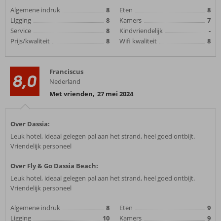
Algemene indruk
8
Eten
8
Ligging
8
Kamers
7
Service
8
Kindvriendelijk
-
Prijs/kwaliteit
8
Wifi kwaliteit
8
Franciscus
8,0
Nederland
Met vrienden
,
27 mei 2024
Over Dassia:
Leuk hotel, ideaal gelegen pal aan het strand, heel goed ontbijt.
Vriendelijk personeel
Over Fly & Go Dassia Beach:
Leuk hotel, ideaal gelegen pal aan het strand, heel goed ontbijt.
Vriendelijk personeel
Algemene indruk
8
Eten
9
Ligging
10
Kamers
9