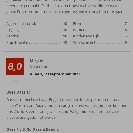
meer dan gemaakt. Ontbijt is ok met best wat keus, dinner was
goed. Er is rondom dassia beach genoeg keuze om uit eten te gaan!
Algemene indruk
10
Eten
7
Ligging
10
Kamers
8
Service
10
Kindvriendelijk
-
Prijs/kwaliteit
10
Wifi kwaliteit
6
Mirjam
8,0
Nederland
Alleen
,
23 september 2023
Over Dassia:
Dassia ligt heel centraal. Er gaat meerdere keren per uur een bus
naar Corfu stad. Daar vandaan kan je de rest van eiland bereiken per
bus. Corfu is een mooi groen eiland. Wel jammer dat er heel veel
afval overal gedumpt wordt.
Over Fly & Go Dassia Beach: