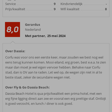
Service
9
Kindvriendelijk
-
Prijs/kwaliteit
9
Wifi kwaliteit
8
Gerardus
8,0
Nederland
Met partner
,
25 mei 2024
Over Dassia:
Corfu was voor ons een eerste keer, maar zouden we best nog wel
eens terug kunnen komen. Mooi eiland, erg groen, best e.e.a. te zien
maar dan moet je wel eigen vervoer hebben. Behalve naar Corfu
stad, dan is OV aan te raden. Let wel op, de wegen zijn niet in al te
beste staat, zeker de secundaire wegen niet.
Over Fly & Go Dassia Beach:
Dassia Beach Hotel is qua prijs/kwaliteit een prima hotel, met een
erg fijne ligging direct aan zee en vooral een erg prettige staf. Ontbijt
is goed verzocht, en lunch / diner is ook goed.