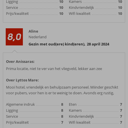
Ligging
10
Kamers
10
Service
10
Kindvriendelijk
10
Prijs/kwaliteit
10
Wifi kwaliteit
10
Aline
8,0
Nederland
Gezin met oud(ere) kind(eren)
,
28 april 2024
Over Anissaras:
Prima locatie, niet te ver van het vliegveld, lekker aan zee
Over Lyttos Mare:
Mooi hotel, vriendelijk en behulpzaam personeel. Miinder geschikt
voor pubers, voor hen is er te weinig te doen. Avonds erg rustig,
Algemene indruk
8
Eten
7
Ligging
8
Kamers
7
Service
8
Kindvriendelijk
7
Prijs/kwaliteit
7
Wifi kwaliteit
7