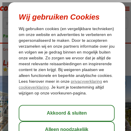
Pakketgarantie
Griekenland
Home
Kreta
Anissaras
Lyttos Mare
Lyttos Mare
All Inclusive
-
Hotel