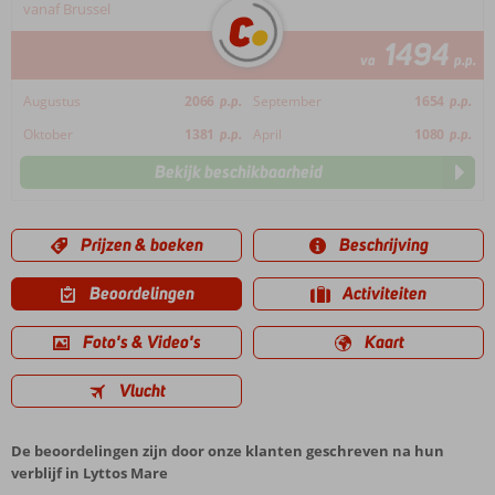
vanaf Brussel
1494
va
p.p.
Augustus
2066
p.p.
September
1654
p.p.
Oktober
1381
p.p.
April
1080
p.p.
Bekijk beschikbaarheid
Prijzen & boeken
Beschrijving
Beoordelingen
Activiteiten
Foto's & Video's
Kaart
Vlucht
De beoordelingen zijn door onze klanten geschreven na hun
verblijf in Lyttos Mare