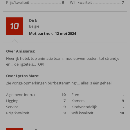
Prijs/kwaliteit
9
Wifi kwaliteit
7
Dirk
10
Belgie
Met partner
,
12 mei 2024
Over Anissaras:
Heerlijk hotel, top animatie team, mooie zwembaden, tof strandje
en… de ligzetels…TOP!
Over Lyttos Mare:
Zie vorige opmerkingen bij “bestemming”… alles is één geheel
Algemene indruk
10
Eten
-
Ligging
7
Kamers
9
Service
9
Kindvriendelijk
-
Prijs/kwaliteit
9
Wifi kwaliteit
10