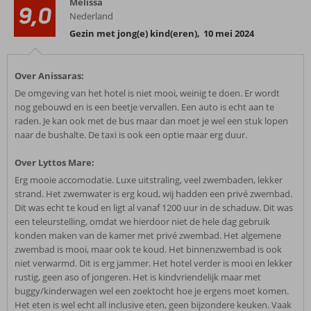
Melissa
9,0
Nederland
Gezin met jong(e) kind(eren)
,
10 mei 2024
Over Anissaras:
De omgeving van het hotel is niet mooi, weinig te doen. Er wordt
nog gebouwd en is een beetje vervallen. Een auto is echt aan te
raden. Je kan ook met de bus maar dan moet je wel een stuk lopen
naar de bushalte. De taxi is ook een optie maar erg duur.
Over Lyttos Mare:
Erg mooie accomodatie. Luxe uitstraling, veel zwembaden, lekker
strand. Het zwemwater is erg koud, wij hadden een privé zwembad.
Dit was echt te koud en ligt al vanaf 1200 uur in de schaduw. Dit was
een teleurstelling, omdat we hierdoor niet de hele dag gebruik
konden maken van de kamer met privé zwembad. Het algemene
zwembad is mooi, maar ook te koud. Het binnenzwembad is ook
niet verwarmd. Dit is erg jammer. Het hotel verder is mooi en lekker
rustig, geen aso of jongeren. Het is kindvriendelijk maar met
buggy/kinderwagen wel een zoektocht hoe je ergens moet komen.
Het eten is wel echt all inclusive eten, geen bijzondere keuken. Vaak