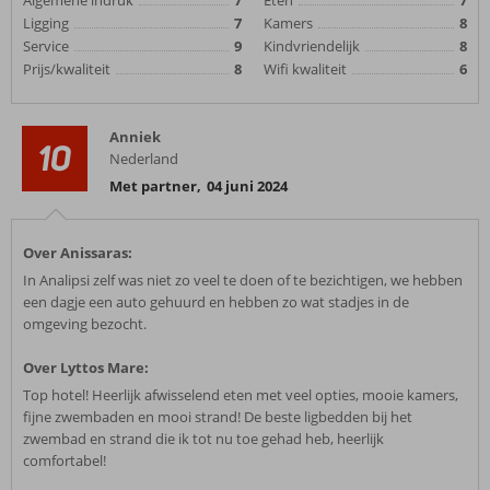
Algemene indruk
7
Eten
7
Ligging
7
Kamers
8
Service
9
Kindvriendelijk
8
Prijs/kwaliteit
8
Wifi kwaliteit
6
Anniek
10
Nederland
Met partner
,
04 juni 2024
Over Anissaras:
In Analipsi zelf was niet zo veel te doen of te bezichtigen, we hebben
een dagje een auto gehuurd en hebben zo wat stadjes in de
omgeving bezocht.
Over Lyttos Mare:
Top hotel! Heerlijk afwisselend eten met veel opties, mooie kamers,
fijne zwembaden en mooi strand! De beste ligbedden bij het
zwembad en strand die ik tot nu toe gehad heb, heerlijk
comfortabel!