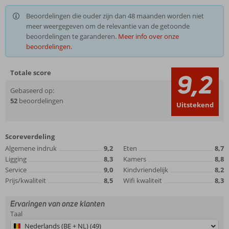
Beoordelingen die ouder zijn dan 48 maanden worden niet
meer weergegeven om de relevantie van de getoonde
beoordelingen te garanderen.
Meer info over onze
beoordelingen.
Totale score
9,2
Gebaseerd op:
52
beoordelingen
Uitstekend
Scoreverdeling
Algemene indruk
9,2
Eten
8,7
Ligging
8,3
Kamers
8,8
Service
9,0
Kindvriendelijk
8,2
Prijs/kwaliteit
8,5
Wifi kwaliteit
8,3
Ervaringen van onze klanten
Taal
Nederlands (BE + NL) (49)