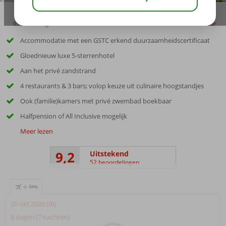
03:30
aug 29°
C
delen
bewaar
Accommodatie met een GSTC erkend duurzaamheidscertificaat
Gloednieuw luxe 5-sterrenhotel
Aan het privé zandstrand
4 restaurants & 3 bars; volop keuze uit culinaire hoogstandjes
Ook (familie)kamers met privé zwembad boekbaar
Halfpension of All Inclusive mogelijk
Meer lezen
9,2
Uitstekend
52 beoordelingen
+
20 okt 2026 (di)
8 dagen (7 nachten)