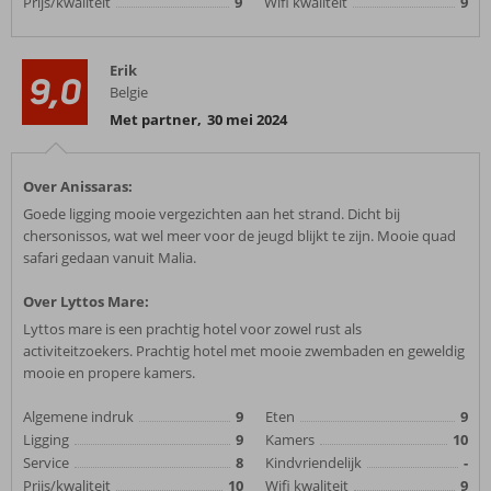
Prijs/kwaliteit
9
Wifi kwaliteit
9
Erik
9,0
Belgie
Met partner
,
30 mei 2024
Over Anissaras:
Goede ligging mooie vergezichten aan het strand. Dicht bij
chersonissos, wat wel meer voor de jeugd blijkt te zijn. Mooie quad
safari gedaan vanuit Malia.
Over Lyttos Mare:
Lyttos mare is een prachtig hotel voor zowel rust als
activiteitzoekers. Prachtig hotel met mooie zwembaden en geweldig
mooie en propere kamers.
Algemene indruk
9
Eten
9
Ligging
9
Kamers
10
Service
8
Kindvriendelijk
-
Prijs/kwaliteit
10
Wifi kwaliteit
9