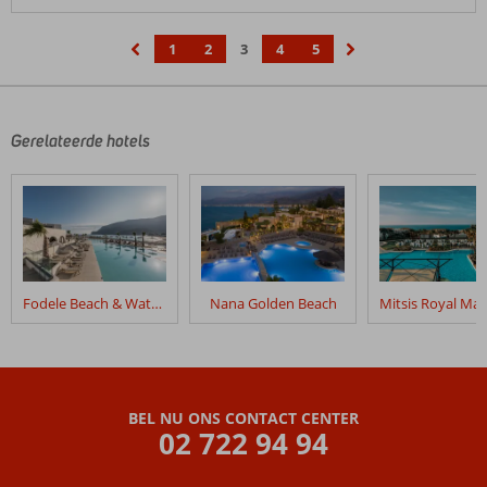
1
2
3
4
5
‹
›
Gerelateerde hotels
Fodele Beach & Water Park Holiday Resort
Nana Golden Beach
BEL NU ONS CONTACT CENTER
02 722 94 94