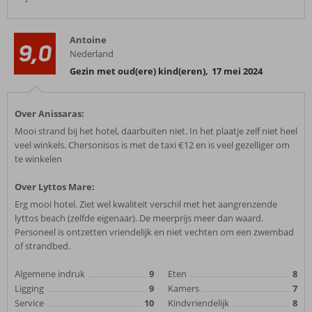
Antoine
9,0
Nederland
Gezin met oud(ere) kind(eren)
,
17 mei 2024
Over Anissaras:
Mooi strand bij het hotel, daarbuiten niet. In het plaatje zelf niet heel
veel winkels. Chersonisos is met de taxi €12 en is veel gezelliger om
te winkelen
Over Lyttos Mare:
Erg mooi hotel. Ziet wel kwaliteit verschil met het aangrenzende
lyttos beach (zelfde eigenaar). De meerprijs meer dan waard.
Personeel is ontzetten vriendelijk en niet vechten om een zwembad
of strandbed.
Algemene indruk
9
Eten
8
Ligging
9
Kamers
7
Service
10
Kindvriendelijk
8