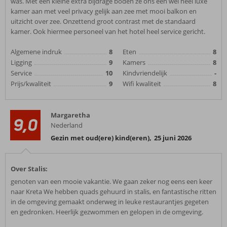
was. Met een kleine extra bijdrage boden ze ons een wel heel luxe
kamer aan met veel privacy gelijk aan zee met mooi balkon en
uitzicht over zee. Onzettend groot contrast met de standaard
kamer. Ook hiermee personeel van het hotel heel service gericht.
Algemene indruk
8
Eten
8
Ligging
9
Kamers
8
Service
10
Kindvriendelijk
-
Prijs/kwaliteit
9
Wifi kwaliteit
8
Margaretha
9,0
Nederland
Gezin met oud(ere) kind(eren)
,
25 juni 2026
Over Stalis:
genoten van een mooie vakantie. We gaan zeker nog eens een keer
naar Kreta We hebben quads gehuurd in stalis, en fantastische ritten
in de omgeving gemaakt onderweg in leuke restaurantjes gegeten
en gedronken. Heerlijk gezwommen en gelopen in de omgeving.