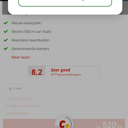
03:30
aug 29°
C
delen
bewaar
Nieuw waterpark!
Slechts 500 m van Stalis
Meerdere zwembaden
Gerenoveerde kamers
Meer lezen
8,2
Zeer goed
977 beoordelingen
+
18 aug 2026 (di)
3 dagen (2 nachten)
vanaf Brussel
520
va
p.p.