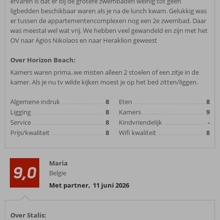
ervaren is dat er bij de grotere zwembaden weinig tot geen
ligbedden beschikbaar waren als je na de lunch kwam. Gelukkig was
er tussen de appartementencomplexen nog een 2e zwembad. Daar
was meestal wel wat vrij. We hebben veel gewandeld en zijn met het
OV naar Agios Nikolaos en naar Heraklion geweest
Over Horizon Beach:
Kamers waren prima..we misten alleen 2 stoelen of een zitje in de
kamer. Als je nu tv wilde kijken moest je op het bed zitten/liggen.
Algemene indruk
8
Eten
8
Ligging
8
Kamers
9
Service
8
Kindvriendelijk
-
Prijs/kwaliteit
8
Wifi kwaliteit
8
Maria
9,0
Belgie
Met partner
,
11 juni 2026
Over Stalis: