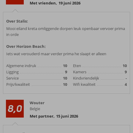
Met vrienden
,
19 juni 2026
Over Stalis:
Mooi eiland kreta omliggende dorpen leuk openbaar vervoer prima
in orde
Over Horizon Beach:
Iets wat verouderd maar verder prima he slaapt er alleen
Algemene indruk
10
Eten
10
Ligging
9
Kamers
9
Service
10
Kindvriendelijk
-
Prijs/kwaliteit
10
Wifi kwaliteit
4
Wouter
8,0
Belgie
Met partner
,
15 juni 2026