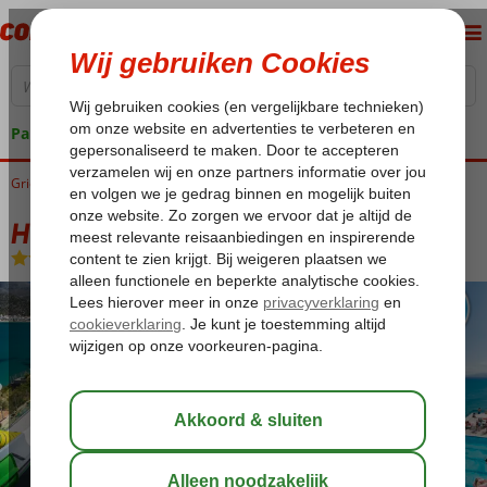
Pakketgarantie
Griekenland
Home
Kreta
Stalis
Horizon Beach
Horizon Beach
All Inclusive