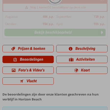
Nog 2 kamer(s) beschikbaar op deze site
Augustus
406
p.p.
September
728
p.p.
Oktober
554
p.p.
April
555
p.p.
Bekijk beschikbaarheid
Prijzen & boeken
Beschrijving
Beoordelingen
Activiteiten
Foto's & Video's
Kaart
Vlucht
De beoordelingen zijn door onze klanten geschreven na hun
verblijf in Horizon Beach