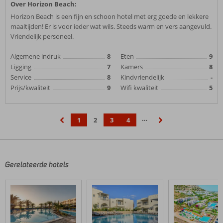
Over Horizon Beach:
Horizon Beach is een fijn en schoon hotel met erg goede en lekkere
maaltijden! Er is voor ieder wat wils. Steeds warm en vers aangevuld.
Vriendelijk personeel.
Algemene indruk
8
Eten
9
Ligging
7
Kamers
8
Service
8
Kindvriendelijk
-
Prijs/kwaliteit
9
Wifi kwaliteit
5
…
1
2
3
4
‹
›
Gerelateerde hotels