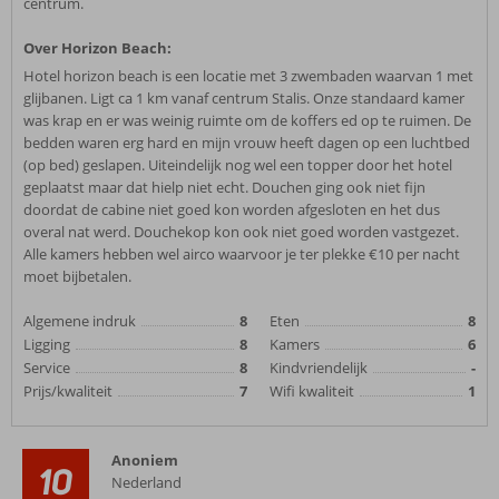
centrum.
Over Horizon Beach:
Hotel horizon beach is een locatie met 3 zwembaden waarvan 1 met
glijbanen. Ligt ca 1 km vanaf centrum Stalis. Onze standaard kamer
was krap en er was weinig ruimte om de koffers ed op te ruimen. De
bedden waren erg hard en mijn vrouw heeft dagen op een luchtbed
(op bed) geslapen. Uiteindelijk nog wel een topper door het hotel
geplaatst maar dat hielp niet echt. Douchen ging ook niet fijn
doordat de cabine niet goed kon worden afgesloten en het dus
overal nat werd. Douchekop kon ook niet goed worden vastgezet.
Alle kamers hebben wel airco waarvoor je ter plekke €10 per nacht
moet bijbetalen.
Algemene indruk
8
Eten
8
Ligging
8
Kamers
6
Service
8
Kindvriendelijk
-
Prijs/kwaliteit
7
Wifi kwaliteit
1
Anoniem
10
Nederland