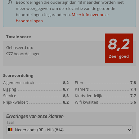
Beoordelingen die ouder zijn dan 48 maanden worden niet
meer weergegeven om de relevantie van de getoonde
beoordelingen te garanderen.
Meer info over onze
beoordelingen.
Totale score
8,2
Gebaseerd op:
977
beoordelingen
Zeer goed
Scoreverdeling
Algemene indruk
8,2
Eten
7,8
Ligging
8,7
Kamers
7,4
Service
8,3
Kindvriendelijk
7,7
Prijs/kwaliteit
8,2
Wifi kwaliteit
5,6
Ervaringen van onze klanten
Taal
Nederlands (BE + NL) (814)