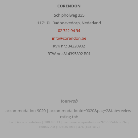
CORENDON
Schipholweg 335
1171 PL Badhoevedorp, Nederland
02 722 94 94
info@corendon.be
KvK nr.: 34220902
BTW nr.: 814395892 B01
TourWeb
©
accommodation-9020
| accommodationId=9020&pag=2&tab=review-
NetMatch
rating-tab
be | Accommodation | 380.0.0.13 | netm-web-ui-production-7f756f55dd-mm9vq
1:08:37 AM (1:08:36 AM) | 476 (458|412)