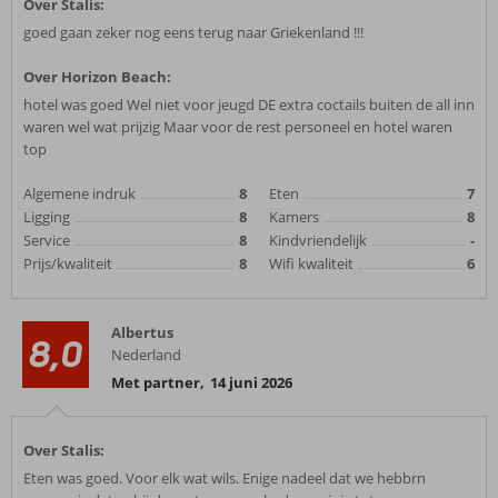
Over Stalis:
goed gaan zeker nog eens terug naar Griekenland !!!
Over Horizon Beach:
hotel was goed Wel niet voor jeugd DE extra coctails buiten de all inn
waren wel wat prijzig Maar voor de rest personeel en hotel waren
top
Algemene indruk
8
Eten
7
Ligging
8
Kamers
8
Service
8
Kindvriendelijk
-
Prijs/kwaliteit
8
Wifi kwaliteit
6
Albertus
8,0
Nederland
Met partner
,
14 juni 2026
Over Stalis:
Eten was goed. Voor elk wat wils. Enige nadeel dat we hebbrn