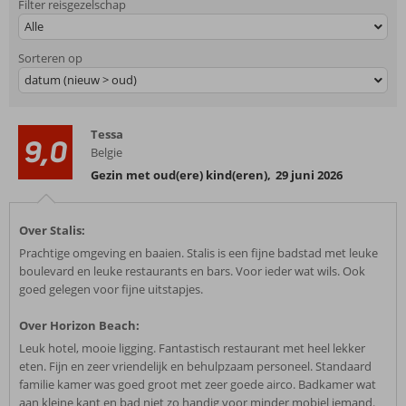
Filter reisgezelschap
Alle
Sorteren op
datum (nieuw > oud)
Tessa
9,0
Belgie
Gezin met oud(ere) kind(eren)
,
29 juni 2026
Over Stalis:
Prachtige omgeving en baaien. Stalis is een fijne badstad met leuke
boulevard en leuke restaurants en bars. Voor ieder wat wils. Ook
goed gelegen voor fijne uitstapjes.
Over Horizon Beach:
Leuk hotel, mooie ligging. Fantastisch restaurant met heel lekker
eten. Fijn en zeer vriendelijk en behulpzaam personeel. Standaard
familie kamer was goed groot met zeer goede airco. Badkamer wat
aan kleine kant en bad niet zo handig voor minder mobiel iemand.