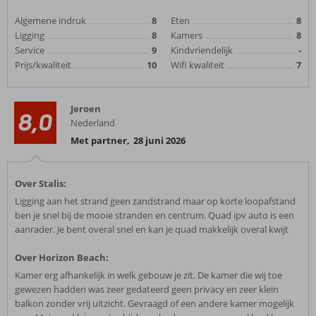
Algemene indruk
8
Eten
8
Ligging
8
Kamers
8
Service
9
Kindvriendelijk
-
Prijs/kwaliteit
10
Wifi kwaliteit
7
Jeroen
8,0
Nederland
Met partner
,
28 juni 2026
Over Stalis:
Ligging aan het strand geen zandstrand maar op korte loopafstand
ben je snel bij de mooie stranden en centrum. Quad ipv auto is een
aanrader. Je bent overal snel en kan je quad makkelijk overal kwijt
Over Horizon Beach:
Kamer erg afhankelijk in welk gebouw je zit. De kamer die wij toe
gewezen hadden was zeer gedateerd geen privacy en zeer klein
balkon zonder vrij uitzicht. Gevraagd of een andere kamer mogelijk