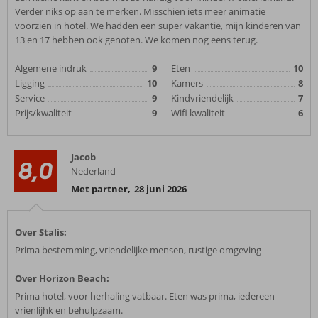
Verder niks op aan te merken. Misschien iets meer animatie
voorzien in hotel. We hadden een super vakantie, mijn kinderen van
13 en 17 hebben ook genoten. We komen nog eens terug.
Algemene indruk
9
Eten
10
Ligging
10
Kamers
8
Service
9
Kindvriendelijk
7
Prijs/kwaliteit
9
Wifi kwaliteit
6
Jacob
8,0
Nederland
Met partner
,
28 juni 2026
Over Stalis:
Prima bestemming, vriendelijke mensen, rustige omgeving
Over Horizon Beach:
Prima hotel, voor herhaling vatbaar. Eten was prima, iedereen
vrienlijhk en behulpzaam.