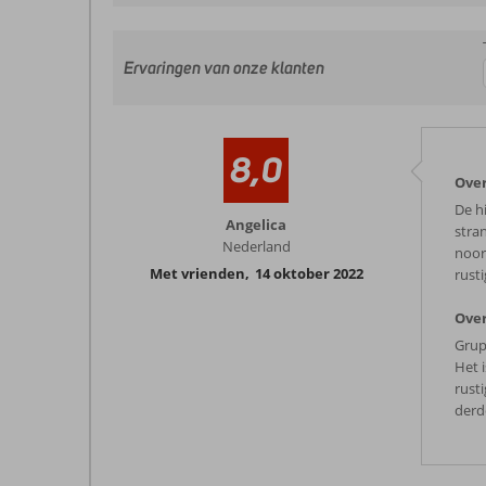
Ervaringen van onze klanten
8,0
Over
De h
Angelica
stra
Nederland
noor
Met vrienden
,
14 oktober 2022
rusti
Over
Grup
Het 
rust
derd