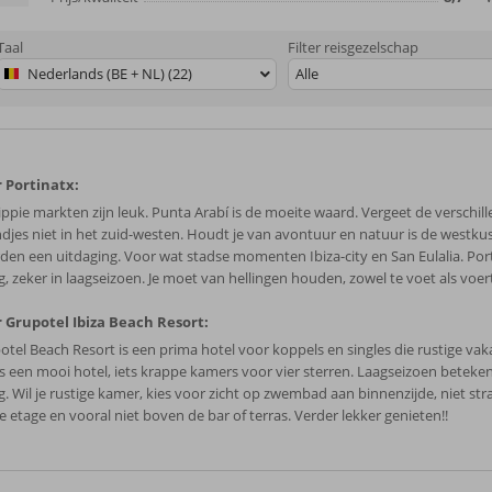
Taal
Filter reisgezelschap
Nederlands (BE + NL) (22)
Alle
 Portinatx:
ippie markten zijn leuk. Punta Arabí is de moeite waard. Vergeet de verschil
ndjes niet in het zuid-westen. Houdt je van avontuur en natuur is de westku
den een uitdaging. Voor wat stadse momenten Ibiza-city en San Eulalia. Port
g, zeker in laagseizoen. Je moet van hellingen houden, zowel te voet als voer
 Grupotel Ibiza Beach Resort:
otel Beach Resort is een prima hotel voor koppels en singles die rustige vaka
is een mooi hotel, iets krappe kamers voor vier sterren. Laagseizoen beteke
ig. Wil je rustige kamer, kies voor zicht op zwembad aan binnenzijde, niet st
e etage en vooral niet boven de bar of terras. Verder lekker genieten!!