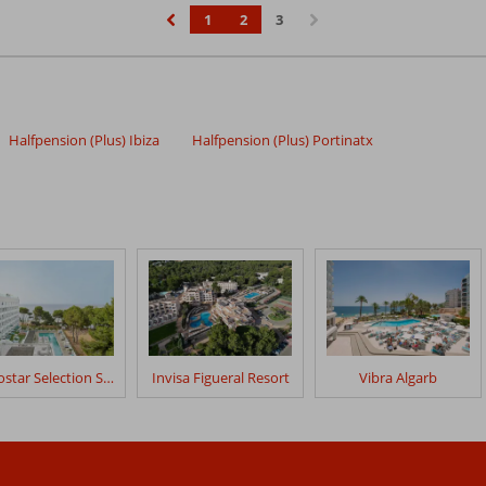
1
2
3
‹
›
Halfpension (Plus) Ibiza
Halfpension (Plus) Portinatx
Iberostar Selection Santa Eulalia
Invisa Figueral Resort
Vibra Algarb