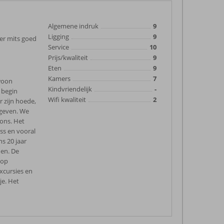
Algemene indruk
9
Ligging
9
der mits goed
Service
10
Prijs/kwaliteit
9
Eten
9
Kamers
7
ewoon
Kindvriendelijk
-
 begin
Wifi kwaliteit
2
r zijn hoede,
 geven. We
ons. Het
ess en vooral
s 20 jaar
den. De
oop
xcursies en
je. Het