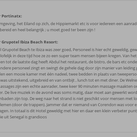
 Portinatx:
mgeving, het Eiland op zich, de Hippiemarkt etc is voor iedereen een aanra
ereid en heel belangrijk ; u moet goed ter been zijn !
 Grupotel Ibiza Beach Resort:
l Grupotel Beach te Ibiza was zeer goed, Personeel is hier echt geweldig, g
lofelijk in deze tijd hoe ze zo een super team mensen bijeen kregen. Van het
en tot de laatste dag heeft Abdul het restaurant, de bistro, de bars etc onde
andere personeel zingt en swingt de gehele dag door zijn manier van leiding
en een mooie kamer met één nadeel, twee bedden in plaats van tweeperso
 was uitstekend, uitgebreid en van ontbijt , lunch tot en met diner. De Weln
assages zijn een echte aanrader, twee keer 90 minuten massage maakten on
er. De live muziek in de avond was soms matig, daar moet aan gewerkt wor
baden zijn top. De weg naar het strand is niet geschikt voor mensen met l
lemen (door de trappen). Jammer dat er niemand van Corendon was voor e
agen. In totaal is dit Hotel geweldig met hier en daar een klein verbeter punt
ie uit Senegal is grandioos