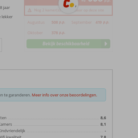
va
p.p.
8 jaar
Nog 2 kamer(s) beschikbaar op deze site
e lekker
Augustus
508
p.p.
September
419
p.p.
Oktober
378
p.p.
Bekijk beschikbaarheid
en te garanderen.
Meer info over onze beoordelingen.
Eten
8,6
Kamers
8,1
indvriendelijk
-
ifi kwaliteit
7,8