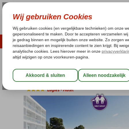
ZOMER 2026
LAST MINUTES
WIN
Pakketgarantie
Laagsteprijsgarantie*
Geen f
Spanje
Home
Balearen
Ibiza
Portinatx
Grupotel Ibiza Beach Res
Grupotel Ibiza Beach Resort
Logies
-
Hotel