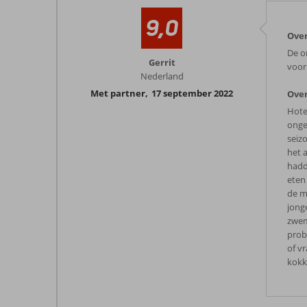
9,0
Over
De o
Gerrit
voorb
Nederland
Met partner
,
17 september 2022
Over
Hote
onge
seizo
het 
hadd
eten
de m
jong
zwem
prob
of vr
kokk