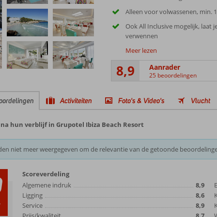
Alleen voor volwassenen, min. 1
Ook All Inclusive mogelijk, laat j
verwennen
Meer lezen
8,9
Aanrader
25 beoordelingen
oordelingen
Activiteiten
Foto's & Video's
Vlucht
a hun verblijf in Grupotel Ibiza Beach Resort
den niet meer weergegeven om de relevantie van de getoonde beoordeling
Scoreverdeling
9
Algemene indruk
8,9
Ligging
8,6
r
Service
8,9
K
Prijs/kwaliteit
8,7
W