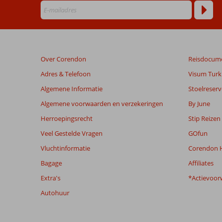
Over Corendon
Reisdocum
Adres & Telefoon
Visum Turki
Algemene Informatie
Stoelreserv
Algemene voorwaarden en verzekeringen
By June
Herroepingsrecht
Stip Reizen
Veel Gestelde Vragen
GOfun
Vluchtinformatie
Corendon H
Bagage
Affiliates
Extra's
*Actievoor
Autohuur