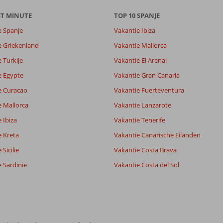
ST MINUTE
TOP 10 SPANJE
e Spanje
Vakantie Ibiza
e Griekenland
Vakantie Mallorca
 Turkije
Vakantie El Arenal
e Egypte
Vakantie Gran Canaria
e Curacao
Vakantie Fuerteventura
e Mallorca
Vakantie Lanzarote
 Ibiza
Vakantie Tenerife
e Kreta
Vakantie Canarische Eilanden
Sicilie
Vakantie Costa Brava
 Sardinie
Vakantie Costa del Sol