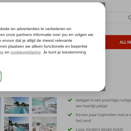
TERZON
ZONVAKANTIES
VERRE REIZEN
ALL I
ueltoeslag
Gratis annuleren*
ort
Gelegen in een prachtige rustige
een heerlijk plekje!
Na een paar traptreden met je 
het zand
Luxe, modern design hotel!