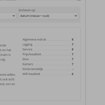
Sorteren op
datum (nieuw > oud)
Algemene indruk
8
Ligging
7
lende
Service
8
st en het
Prijs/kwaliteit
7
inatx is
Eten
7
tuig.
Kamers
7
Kindvriendelijk
-
Wifi kwaliteit
6
ntie willen.
nt ook echt
rand, zon en