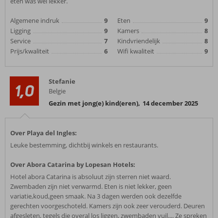
eten was wel lekker.
Algemene indruk
9
Eten
9
Ligging
9
Kamers
8
Service
7
Kindvriendelijk
8
Prijs/kwaliteit
6
Wifi kwaliteit
9
Stefanie
1,0
Belgie
Gezin met jong(e) kind(eren)
,
14 december 2025
Over Playa del Ingles:
Leuke bestemming, dichtbij winkels en restaurants.
Over Abora Catarina by Lopesan Hotels:
Hotel abora Catarina is absoluut zijn sterren niet waard.
Zwembaden zijn niet verwarmd. Eten is niet lekker, geen
variatie,koud,geen smaak. Na 3 dagen werden ook dezelfde
gerechten voorgeschoteld. Kamers zijn ook zeer verouderd. Deuren
afgesleten, tegels die overal los liggen, zwembaden vuil.... Ze spreken