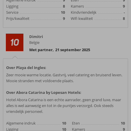
Algemene indruk
9
Eten
9
Ligging
8
Kamers
9
Service
10
Kindvriendelijk
-
Prijs/kwaliteit
9
Wifi kwaliteit
8
Dimitri
10
Belgie
Met partner
,
21 september 2025
Over Playa del Ingles:
Zeer mooie warme locatie. Gastvrij, veel catering en bruisend leven.
Mooie stranden met voldoende plaats.
Over Abora Catarina by Lopesan Hotels:
Hotel Abora Catarina is een echte aanrader, geen grand luxe, maar
alles is wel aanwezig en tot in de puntjes verzorgd. Ook steeds
vriendelijk personeel.
Algemene indruk
10
Eten
10
Ligging
10
Kamers
9