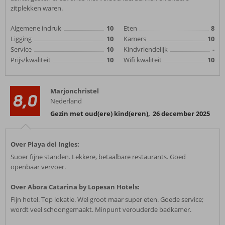
zitplekken waren.
Algemene indruk
10
Eten
8
Ligging
10
Kamers
10
Service
10
Kindvriendelijk
-
Prijs/kwaliteit
10
Wifi kwaliteit
10
Marjonchristel
8,0
Nederland
Gezin met oud(ere) kind(eren)
,
26 december 2025
Over Playa del Ingles:
Suoer fijne standen. Lekkere, betaalbare restaurants. Goed
openbaar vervoer.
Over Abora Catarina by Lopesan Hotels:
Fijn hotel. Top lokatie. Wel groot maar super eten. Goede service;
wordt veel schoongemaakt. Minpunt verouderde badkamer.