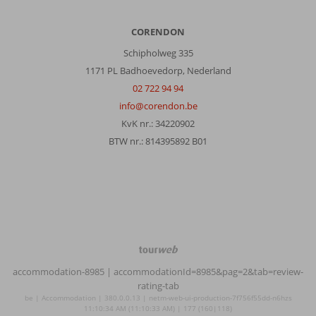
CORENDON
Schipholweg 335
1171 PL Badhoevedorp, Nederland
02 722 94 94
info@corendon.be
KvK nr.: 34220902
BTW nr.: 814395892 B01
TourWeb
©
accommodation-8985
| accommodationId=8985&pag=2&tab=review-
NetMatch
rating-tab
be | Accommodation | 380.0.0.13 | netm-web-ui-production-7f756f55dd-n6hzs
11:10:34 AM (11:10:33 AM) | 177 (160|118)