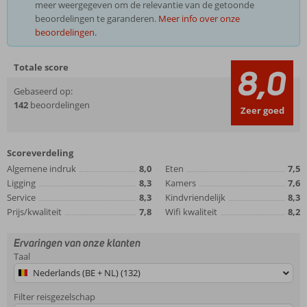
meer weergegeven om de relevantie van de getoonde
beoordelingen te garanderen.
Meer info over onze
beoordelingen.
Totale score
8,0
Gebaseerd op:
142
beoordelingen
Zeer goed
Scoreverdeling
Algemene indruk
8,0
Eten
7,5
Ligging
8,3
Kamers
7,6
Service
8,3
Kindvriendelijk
8,3
Prijs/kwaliteit
7,8
Wifi kwaliteit
8,2
Ervaringen van onze klanten
Taal
Nederlands (BE + NL) (132)
Filter reisgezelschap