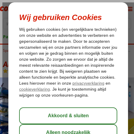
Pakketgarantie
Home
Spanje
Canarische Eilanden
Gran Canaria
Playa del Ingles
Abora Catarina by Lopesan Hotels
Abora Catarina by Lopesan Hotels
All Inclusive
-
Hotel