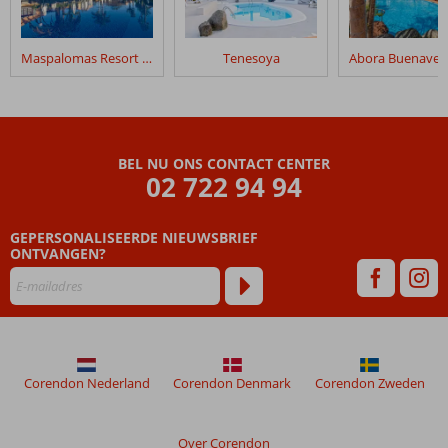
Maspalomas Resort by Dunas
Tenesoya
BEL NU ONS CONTACT CENTER
02 722 94 94
GEPERSONALISEERDE NIEUWSBRIEF
ONTVANGEN?
Corendon Nederland
Corendon Denmark
Corendon Zweden
Over Corendon