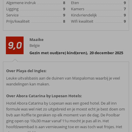
Algemene indruk
8
Eten
9
Ligging
9
Kamers
7
Service
9
Kindvriendelijk
9
Prijs/kwaliteit
8
Wifi kwaliteit
9
Maaike
9,0
Belgie
Gezin met oud(ere) kind(eren)
,
20 december 2025
Over Playa del Ingles:
Leuke uitvalsbasis aan de duinen van Maspalomas waarbij je veel
wandelingen kan maken.
Over Abora Catarina by Lopesan Hotels:
Hotel Abora Catarina by Lopesan was een goed hotel. De all inn
formule was wel niet zo uitgebreid en je moest echt je best doen om
bvb aan Koffie te geraken op elk moment van de dag. De Poolbar
ging open op 10u30 maar vanaf 11u mocht je pas all in. Het
hoofdzwembad is aan vernieuwing toe en was toch wat frisjes. Het