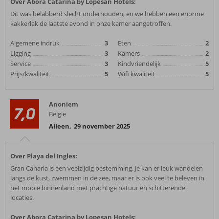
Over Abora Catarina by Lopesan Hotels:
Dit was belabberd slecht onderhouden, en we hebben een enorme
kakkerlak de laatste avond in onze kamer aangetroffen.
Algemene indruk
3
Eten
2
Ligging
3
Kamers
2
Service
3
Kindvriendelijk
5
Prijs/kwaliteit
5
Wifi kwaliteit
5
Anoniem
7,0
Belgie
Alleen
,
29 november 2025
Over Playa del Ingles:
Gran Canaria is een veelzijdig bestemming. Je kan er leuk wandelen
langs de kust, zwemmen in de zee, maar er is ook veel te beleven in
het mooie binnenland met prachtige natuur en schitterende
locaties.
Over Abora Catarina by Lopesan Hotels: