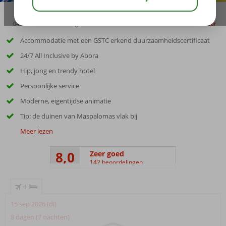
04:20
00:45
aug 28°
C
delen
bewaar
Accommodatie met een GSTC erkend duurzaamheidscertificaat
24/7 All Inclusive by Abora
Hip, jong en trendy hotel
Persoonlijke service
Moderne, eigentijdse animatie
Tip: de duinen van Maspalomas vlak bij
Meer lezen
8,0
Zeer goed
142 beoordelingen
+
15 sep 2026 (di)
8 dagen (7 nachten)