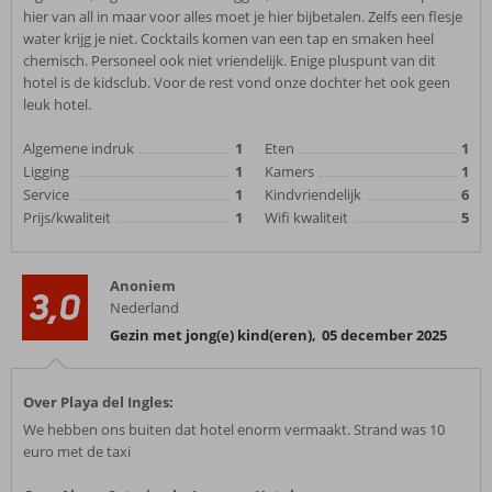
hier van all in maar voor alles moet je hier bijbetalen. Zelfs een flesje
water krijg je niet. Cocktails komen van een tap en smaken heel
chemisch. Personeel ook niet vriendelijk. Enige pluspunt van dit
hotel is de kidsclub. Voor de rest vond onze dochter het ook geen
leuk hotel.
Algemene indruk
1
Eten
1
Ligging
1
Kamers
1
Service
1
Kindvriendelijk
6
Prijs/kwaliteit
1
Wifi kwaliteit
5
Anoniem
3,0
Nederland
Gezin met jong(e) kind(eren)
,
05 december 2025
Over Playa del Ingles:
We hebben ons buiten dat hotel enorm vermaakt. Strand was 10
euro met de taxi