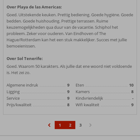
Over Playa de las Americas:
Goed. Uitstekende keuken. Prettig bediening. Goede hygiëne. Goede
bedden. Goede huishouding. Prettige terrassen. Ruime
keuzemogelijkheden qua duur van de vacantie. Schiphol het
probleem. Zeker voor ouderen. Van Eindhoven of The
Hague/Rotterdam kan het een stuk makkelijker. Succes met jullie
bemoeienissen.
Over Sol Tenerife:
Goed. Waarom 50 karakters. Als jullie dat ene woord niet voldoende
is. Het zei zo.
Algemene indruk
9
Eten
10
Ligging
9
Kamers
8
Service
9
Kindvriendelijk
-
Prijs/kwaliteit
8
Wifi kwaliteit
9
1
2
3
‹
›