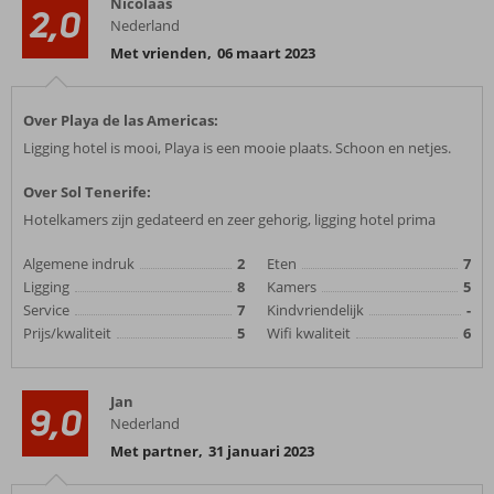
Nicolaas
2,0
Nederland
Met vrienden
,
06 maart 2023
Over Playa de las Americas:
Ligging hotel is mooi, Playa is een mooie plaats. Schoon en netjes.
Over Sol Tenerife:
Hotelkamers zijn gedateerd en zeer gehorig, ligging hotel prima
Algemene indruk
2
Eten
7
Ligging
8
Kamers
5
Service
7
Kindvriendelijk
-
Prijs/kwaliteit
5
Wifi kwaliteit
6
Jan
9,0
Nederland
Met partner
,
31 januari 2023