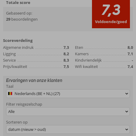
Totale score
7,3
Gebaseerd op:
29
beoordelingen
Voldoende/goed
Scoreverdeling
Algemene indruk
7,3
Eten
8,0
Ligging
8,2
Kamers
7,1
Service
8,3
Kindvriendelijk
-
Prijs/kwaliteit
7,5
Wifi kwaliteit
7,4
Ervaringen van onze klanten
Taal
Nederlands (BE + NL) (27)
Filter reisgezelschap
Alle
Sorteren op
datum (nieuw > oud)