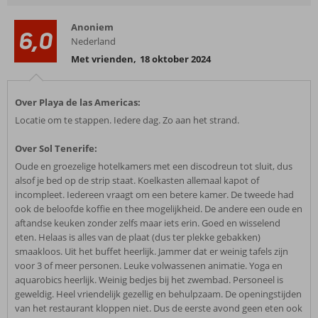
Anoniem
6,0
Nederland
Met vrienden
,
18 oktober 2024
Over Playa de las Americas:
Locatie om te stappen. Iedere dag. Zo aan het strand.
Over Sol Tenerife:
Oude en groezelige hotelkamers met een discodreun tot sluit, dus
alsof je bed op de strip staat. Koelkasten allemaal kapot of
incompleet. Iedereen vraagt om een betere kamer. De tweede had
ook de beloofde koffie en thee mogelijkheid. De andere een oude en
aftandse keuken zonder zelfs maar iets erin. Goed en wisselend
eten. Helaas is alles van de plaat (dus ter plekke gebakken)
smaakloos. Uit het buffet heerlijk. Jammer dat er weinig tafels zijn
voor 3 of meer personen. Leuke volwassenen animatie. Yoga en
aquarobics heerlijk. Weinig bedjes bij het zwembad. Personeel is
geweldig. Heel vriendelijk gezellig en behulpzaam. De openingstijden
van het restaurant kloppen niet. Dus de eerste avond geen eten ook