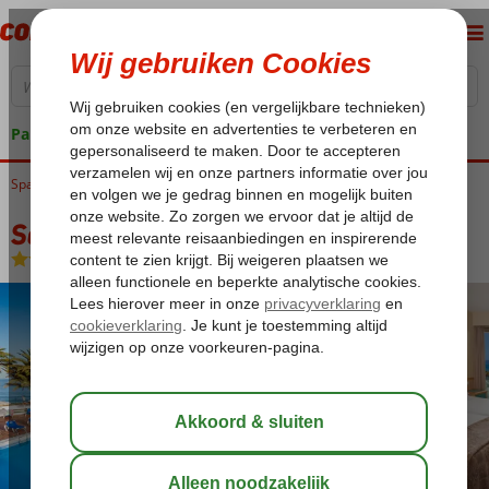
Pakketgarantie
Spanje
Home
Canarische Eilanden
Tenerife
Playa de las Americas
Sol Tenerife
Sol Tenerife
Logies en ontbijt
-
Hotel