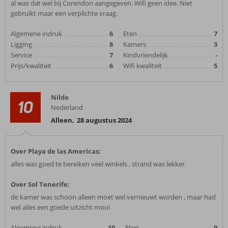
al was dat wel bij Corendon aangegeven. Wifi geen idee. Niet
gebruikt maar een verplichte vraag.
Algemene indruk
6
Eten
7
Ligging
8
Kamers
3
Service
7
Kindvriendelijk
-
Prijs/kwaliteit
6
Wifi kwaliteit
5
Nildo
10
Nederland
Alleen
,
28 augustus 2024
Over Playa de las Americas:
alles was goed te bereiken veel winkels , strand was lekker
Over Sol Tenerife:
de kamer was schoon alleen moet wel vernieuwt worden , maar had
wel alles een goede uitzicht mooi
Algemene indruk
10
Eten
9