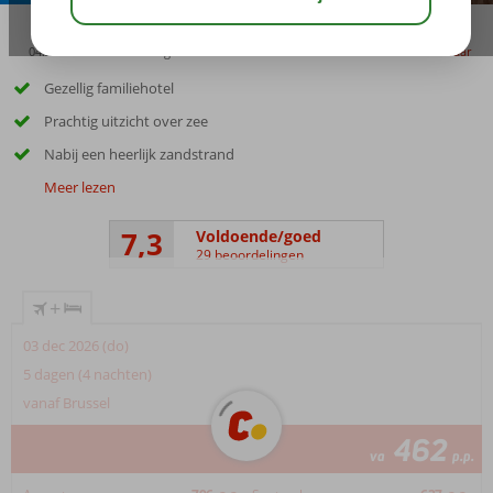
04:20
00:25
aug 28°
C
delen
bewaar
Gezellig familiehotel
Prachtig uitzicht over zee
Nabij een heerlijk zandstrand
Meer lezen
7,3
Voldoende/goed
29 beoordelingen
+
03 dec 2026 (do)
5 dagen (4 nachten)
vanaf Brussel
462
va
p.p.