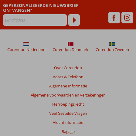
geschreven
GEPERSONALISEERDE NIEUWSBRIEF
na
ONTVANGEN?
hun
verblijf
in
Instagram
Rondreis
Panoramisch
Corendon Nederland
Corendon Denmark
Corendon Zweden
Anatolië
Beoordelingen
Over Corendon
die
Adres & Telefoon
ouder
zijn
Algemene Informatie
dan
Algemene voorwaarden en verzekeringen
48
maanden
Herroepingsrecht
worden
Veel Gestelde Vragen
niet
meer
Vluchtinformatie
weergegeven
Bagage
om