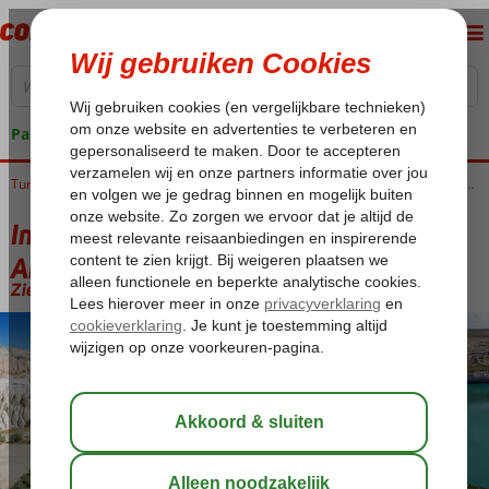
Pakketgarantie
Home
Turkije
Rondreizen
Rondreizen Turkije
Instagram Rondreis Panoramisch Anatolië
Instagram Rondreis Panoramisch
Anatolië
Zie beschrijving