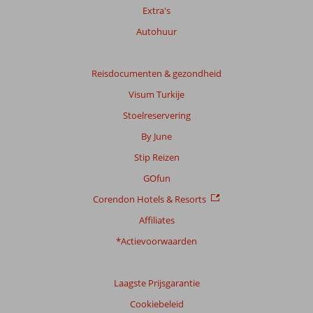
de
Extra's
relevantie
Autohuur
van
de
getoonde
Reisdocumenten & gezondheid
beoordelingen
te
Visum Turkije
garanderen.
Stoelreservering
Meer
info
By June
over
Stip Reizen
onze
beoordelingen.
GOfun
Corendon Hotels & Resorts
Affiliates
*Actievoorwaarden
Laagste Prijsgarantie
Cookiebeleid