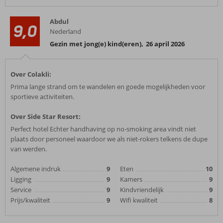
Abdul
9,0
Nederland
Gezin met jong(e) kind(eren)
,
26 april 2026
Over Colakli:
Prima lange strand om te wandelen en goede mogelijkheden voor
sportieve activiteiten.
Over Side Star Resort:
Perfect hotel Echter handhaving op no-smoking area vindt niet
plaats door personeel waardoor we als niet-rokers telkens de dupe
van werden.
Algemene indruk
9
Eten
10
Ligging
9
Kamers
9
Service
9
Kindvriendelijk
9
Prijs/kwaliteit
9
Wifi kwaliteit
8