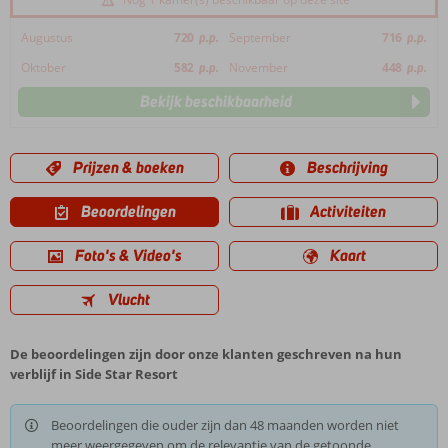
Augustus
720
p.p.
September
716
p.p.
Oktober
582
p.p.
November
448
p.p.
Bekijk beschikbaarheid
Prijzen & boeken
Beschrijving
Beoordelingen
Activiteiten
Foto's & Video's
Kaart
Vlucht
De beoordelingen zijn door onze klanten geschreven na hun
verblijf in Side Star Resort
Beoordelingen die ouder zijn dan 48 maanden worden niet
meer weergegeven om de relevantie van de getoonde