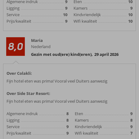
Algemene indruk
9
Eten
10
Ligging
9
Kamers
9
Service
10
Kindvriendelijk
10
Prijs/kwaliteit
9
Wifi kwaliteit
10
Maria
8,0
Nederland
Gezin met oud(ere) kind(eren)
,
29 april 2026
Over Colakli:
Fijn hotel eten was prima! Vooral veel Duiters aanwezig
Over Side Star Resort:
Fijn hotel eten was prima! Vooral veel Duiters aanwezig
Algemene indruk
8
Eten
9
Ligging
8
Kamers
8
Service
9
Kindvriendelijk
9
Prijs/kwaliteit
9
Wifi kwaliteit
7