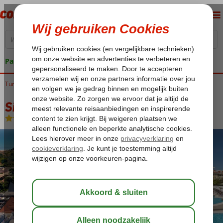
Pakketgarantie
Turkije
Home
Turkse Riviera
Side
Colakli
Side Star Resort
Side Star Resort
Ultra All Inclusive
-
Hotel