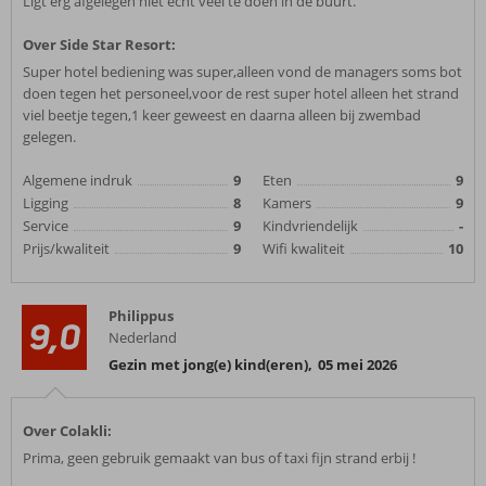
Ligt erg afgelegen niet echt veel te doen in de buurt.
Over Side Star Resort:
Super hotel bediening was super,alleen vond de managers soms bot
doen tegen het personeel,voor de rest super hotel alleen het strand
viel beetje tegen,1 keer geweest en daarna alleen bij zwembad
gelegen.
Algemene indruk
9
Eten
9
Ligging
8
Kamers
9
Service
9
Kindvriendelijk
-
Prijs/kwaliteit
9
Wifi kwaliteit
10
Philippus
9,0
Nederland
Gezin met jong(e) kind(eren)
,
05 mei 2026
Over Colakli:
Prima, geen gebruik gemaakt van bus of taxi fijn strand erbij !