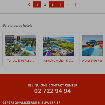
…
1
2
3
4
‹
›
Gerelateerde hotels
Terrace Elite Resort
Kamelya Aishen K Club
BEL NU ONS CONTACT CENTER
02 722 94 94
GEPERSONALISEERDE NIEUWSBRIEF