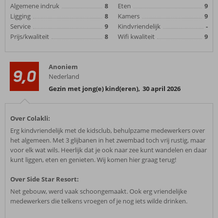
Algemene indruk
8
Eten
9
Ligging
8
Kamers
9
Service
9
Kindvriendelijk
-
Prijs/kwaliteit
8
Wifi kwaliteit
9
Anoniem
9,0
Nederland
Gezin met jong(e) kind(eren)
,
30 april 2026
Over Colakli:
Erg kindvriendelijk met de kidsclub, behulpzame medewerkers over
het algemeen. Met 3 glijbanen in het zwembad toch vrij rustig, maar
voor elk wat wils. Heerlijk dat je ook naar zee kunt wandelen en daar
kunt liggen, eten en genieten. Wij komen hier graag terug!
Over Side Star Resort:
Net gebouw, werd vaak schoongemaakt. Ook erg vriendelijke
medewerkers die telkens vroegen of je nog iets wilde drinken.