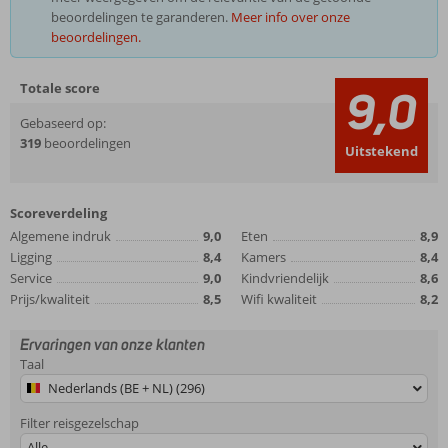
beoordelingen te garanderen.
Meer info over onze
beoordelingen.
Totale score
9,0
Gebaseerd op:
319
beoordelingen
Uitstekend
Scoreverdeling
Algemene indruk
9,0
Eten
8,9
Ligging
8,4
Kamers
8,4
Service
9,0
Kindvriendelijk
8,6
Prijs/kwaliteit
8,5
Wifi kwaliteit
8,2
Ervaringen van onze klanten
Taal
Nederlands (BE + NL) (296)
Filter reisgezelschap
Alle