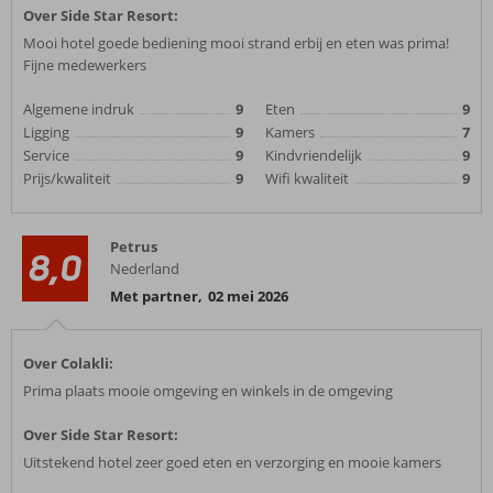
Over Side Star Resort:
Mooi hotel goede bediening mooi strand erbij en eten was prima!
Fijne medewerkers
Algemene indruk
9
Eten
9
Ligging
9
Kamers
7
Service
9
Kindvriendelijk
9
Prijs/kwaliteit
9
Wifi kwaliteit
9
Petrus
8,0
Nederland
Met partner
,
02 mei 2026
Over Colakli:
Prima plaats mooie omgeving en winkels in de omgeving
Over Side Star Resort:
Uitstekend hotel zeer goed eten en verzorging en mooie kamers