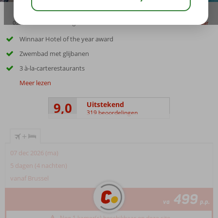
03:45
00:50
aug 33°
C
delen
bewaar
Winnaar Hotel of the year award
Zwembad met glijbanen
3 à-la-carterestaurants
Meer lezen
9,0
Uitstekend
319 beoordelingen
+
07 dec 2026 (ma)
5 dagen (4 nachten)
vanaf Brussel
499
va
p.p.
Nog 1 kamer(s) beschikbaar op deze site