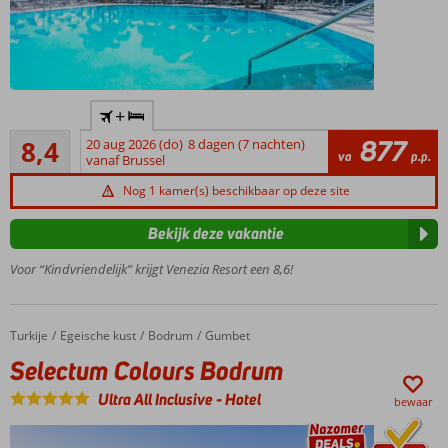
All
+
Inclusive
Zeer goed
genieten!
877
8,4
20 aug 2026 (do)
8 dagen (7 nachten)
281
va
p.p.
vanaf Brussel
Waterpark
beoordelingen
met 3
Nog 1 kamer(s) beschikbaar op deze site
glijbanen en
splashgedeelte
Bekijk deze vakantie
Boek een
Voor “Kindvriendelijk” krijgt Venezia Resort een 8,6!
kamer met
bubbelbad of
privézwembad
Fantastisch
Turkije
Selectum Colours Bodrum
Home
Egeische kust
Bodrum
Gumbet
adults only
Selectum Colours Bodrum
gedeelte in
Marrakesh
Ultra All Inclusive
-
Hotel
bewaar
stijl
Nieuw