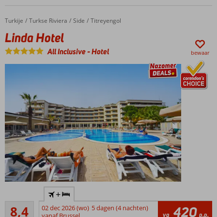
voor de
kinderen
Turkije
Linda Hotel
Home
Turkse Riviera
Side
Titreyengol
Linda Hotel
All Inclusive
-
Hotel
bewaar
Al jarenlang
+
een
Zeer goed
favoriet
8,4
02 dec 2026 (wo)
5 dagen (4 nachten)
420
591
va
p.p.
familiehotel
vanaf Brussel