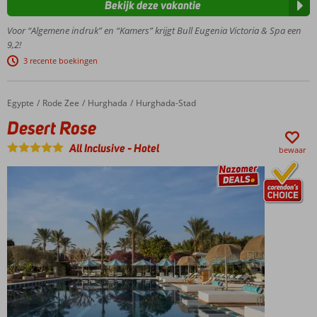
Bekijk deze vakantie
centrum
van
Voor “Algemene indruk” en “Kamers” krijgt Bull Eugenia Victoria & Spa een
Playa
9,2!
del
3 recente boekingen
Inglés
Gratis entree
uitgebreid
Egypte
Desert Rose
Home
Rode Zee
Hurghada
Hurghada-Stad
wellnesscenter
Desert Rose
Relax op
het
All Inclusive
-
Hotel
bewaar
dakterras
met
bubbelbad
Gratis
shuttleservice
naar het
strand
All
Inclusive
ook
mogelijk