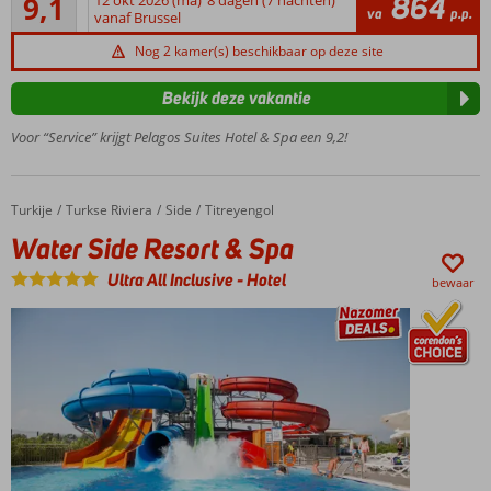
864
9,1
471
va
p.p.
op het strand
vanaf Brussel
beoordelingen
Ruime,
Nog 2 kamer(s) beschikbaar op deze site
moderne
suites en
Bekijk deze vakantie
villa's
Voor “Service” krijgt Pelagos Suites Hotel & Spa een 9,2!
Uitstekende
buffetten
en à-la-
carte
Turkije
Water Side Resort & Spa
Home
Turkse Riviera
Side
Titreyengol
The
Water Side Resort & Spa
place to
be voor
Ultra All Inclusive
-
Hotel
bewaar
kinderen
De
Serenity
Spa is
een
absolute
aanrader