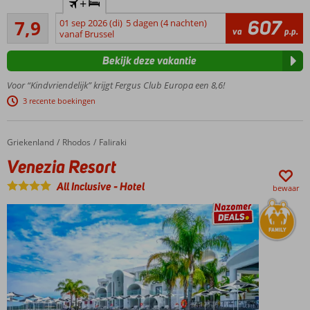
+
ruim
Goed
opgezet
607
7,9
01 sep 2026 (di)
5 dagen (4 nachten)
839
va
p.p.
familieresort!
vanaf Brussel
beoordelingen
Spetterende
Bekijk deze vakantie
splash pool
voor de kids
Voor “Kindvriendelijk” krijgt Fergus Club Europa een 8,6!
Op
3 recente boekingen
korte
afstand
van
Griekenland
Venezia Resort
Home
Rhodos
Faliraki
Paguera
Venezia Resort
Gratis
shuttleservice
All Inclusive
-
Hotel
bewaar
naar het
strand
Gevarieerd
animatieprogramma