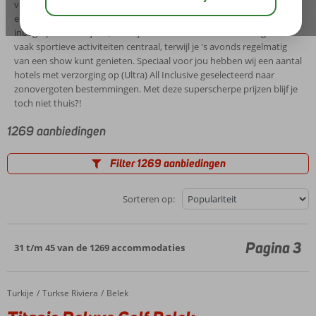
van (Ultra) All Inclusive vakanties in vier- of vijfsterrenhotels. Wat is
er fijner dan heerlijk onbezorgd op reis gaan en genieten van alle
inbegrepen maaltijden, drankjes en vele faciliteiten. Overdag staan
vaak sportieve activiteiten centraal, terwijl je 's avonds regelmatig
van een show kunt genieten. Speciaal voor jou hebben wij een aantal
hotels met verzorging op (Ultra) All Inclusive geselecteerd naar
zonovergoten bestemmingen. Met deze superscherpe prijzen blijf je
toch niet thuis?!
1269 aanbiedingen
Filter 1269 aanbiedingen
Sorteren op:
Pagina 3
31 t/m 45 van de 1269 accommodaties
Turkije
Titanic Deluxe Golf Belek
Home
Turkse Riviera
Belek