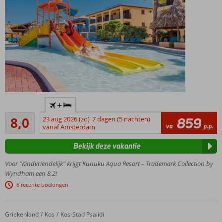
Poolbar
Eén van de
+
beste
Zeer goed
vakantiedeals
8,0
23 aug 2026 (zo)
7 dagen (5 nachten)
859
1142
va
p.p.
op Curaçao
vanaf Amsterdam
beoordelingen
Prachtig
Bekijk deze vakantie
resort in
unieke
Voor “Kindvriendelijk” krijgt Kunuku Aqua Resort – Trademark Collection by
Caribische
Wyndham een 8,2!
stijl
6 recente boekingen
Check out
Kunuku's
Waterworld!
Griekenland
Blue Lagoon Ocean
Home
Kos
Kos-Stad Psalidi