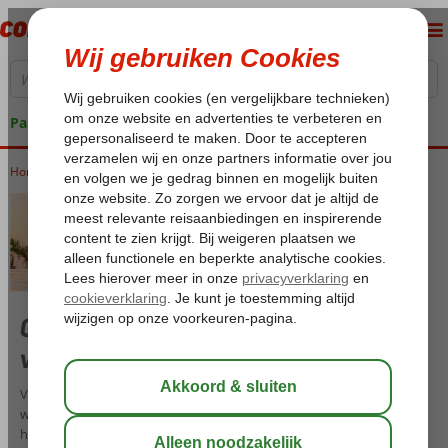
Pakketgarantie
Home
Vakantie reizen
Goedkope (Ultra) All Inclusive
vakanties – Volledig verzorgd!
Vakantie is puur genieten en nergens aan hoeven denken. En
wanneer je kiest voor een verblijf in een (Ultra) All Inclusive hotel, is
het altijd feest! Ook in 2026 biedt Corendon een uitgebreid aanbod