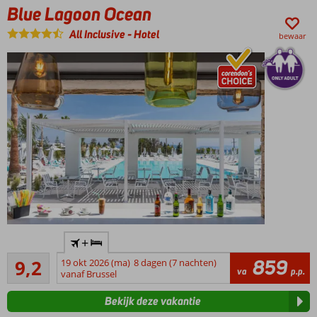
Comfortabele
Blue Lagoon Ocean
(familie)kamers en
ruime 4-
All Inclusive
-
Hotel
bewaar
kamerappartementen
Buffet,
pizza,
BBQ
of
sushi
Only
+
Adult:
Uitstekend
min.
859
9,2
19 okt 2026 (ma)
8 dagen (7 nachten)
479
va
p.p.
leeftijd
vanaf Brussel
beoordelingen
16 jaar
Bekijk deze vakantie
Meest