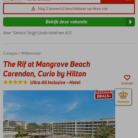
beoordelingen
met een
Nog 2 kamer(s) beschikbaar op deze site
fijn
privéstrand
Bekijk deze vakantie
Ga van de
waterglijbanen
Voor “Service” krijgt Linda Hotel een 8,5!
of dobber in
het relaxbad
Entertainmentactiviteiten
Curaçao
The Rif at Mangrove Beach Corendon, Curio by Hilton
Home
Willemstad
voor jong en oud
The Rif at Mangrove Beach
Verblijf met
Corendon, Curio by Hilton
het hele
gezin in een
Ultra All Inclusive
-
Hotel
bewaar
comfortabele
familiekamer