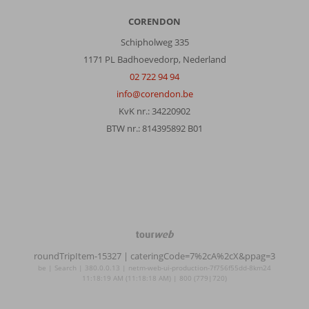
CORENDON
Schipholweg 335
1171 PL Badhoevedorp, Nederland
02 722 94 94
info@corendon.be
KvK nr.: 34220902
BTW nr.: 814395892 B01
TourWeb
©
roundTripItem-15327
| cateringCode=7%2cA%2cX&ppag=3
NetMatch
be | Search | 380.0.0.13 | netm-web-ui-production-7f756f55dd-8km24
11:18:19 AM (11:18:18 AM) | 800 (779|720)