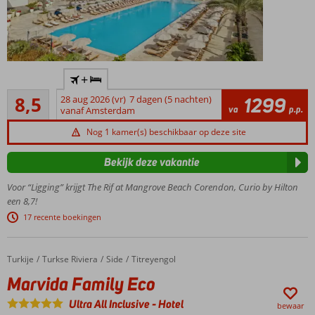
Een Curio
+
Collection
Aanrader
by Hilton
8,5
28 aug 2026 (vr)
7 dagen (5 nachten)
1299
796
va
p.p.
hotel
vanaf Amsterdam
beoordelingen
Splinternieuw
Nog 1 kamer(s) beschikbaar op deze site
5-
sterrenresort
Bekijk deze vakantie
Met privé
Voor “Ligging” krijgt The Rif at Mangrove Beach Corendon, Curio by Hilton
zandstrand
een 8,7!
en nabij
Willemstad
17 recente boekingen
Luxe,
ruime
Turkije
Marvida Family Eco
Home
Turkse Riviera
Side
Titreyengol
kamers
en
Marvida Family Eco
suites
Ultra All Inclusive
-
Hotel
bewaar
Keuze uit