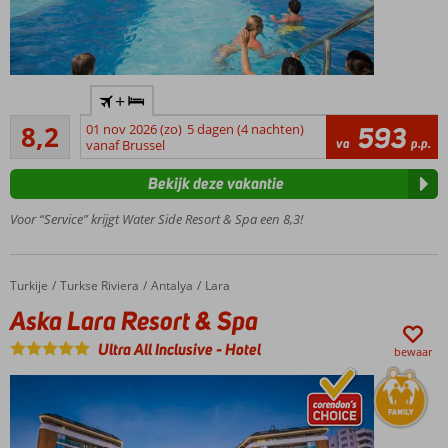
Zwembad
+
met
Zeer goed
glijbanen
8,2
01 nov 2026 (zo)
5 dagen (4 nachten)
593
93
va
p.p.
vanaf Brussel
4
beoordelingen
restaurants
Bekijk deze vakantie
Prachtig 5-
sterrenhotel
Voor “Service” krijgt Water Side Resort & Spa een 8,3!
250 m.
van
strand
Turkije
Aska Lara Resort & Spa
Home
Turkse Riviera
Antalya
Lara
Aska Lara Resort & Spa
Ultra All Inclusive
-
Hotel
bewaar