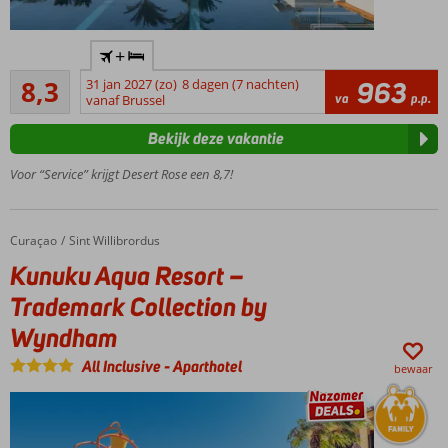
Grotendeels
+
gerenoveerd
Zeer goed
in 2025!
8,3
31 jan 2027 (zo)
8 dagen (7 nachten)
963
153
va
p.p.
vanaf Brussel
Toplocatie
beoordelingen
aan een
Bekijk deze vakantie
prachtige
lagune
Voor “Service” krijgt Desert Rose een 8,7!
Kilometerslang
privéstrand
4 à-la-carte
Curaçao
Kunuku Aqua Resort – Trademark Collection by Wyndham
Home
Sint Willibrordus
restaurants
Kunuku Aqua Resort –
Voor de
Trademark Collection by
kids:
zwembad
Wyndham
met 6
glijbanen
All Inclusive
-
Aparthotel
bewaar
Winkelcentrum
op ca. 5
kilometer