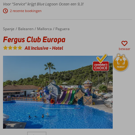
gewaardeerde
Voor “Service” krijgt Blue Lagoon Ocean een 9,3!
hotel op Kos
2 recente boekingen
Schitterende
accommodatie!
Meerdere
Spanje
Fergus Club Europa
Home
Balearen
Mallorca
Paguera
kamers met
Fergus Club Europa
gedeeld of
privézwembad
All Inclusive
-
Hotel
bewaar
Direct
aan
het
Psalidi
strand
Comfortabel,