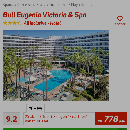
zwembaden
Bull Eugenia Victoria & Spa
Home
Spanje
Canarische Eilanden
Gran Canaria
Playa del Ingles
Nabij
Bull Eugenia Victoria & Spa
het
strand
All Inclusive
-
Hotel
bewaar
Absolute
+
favoriet
Uitstekend
bij
9,2
25 okt 2026 (zo)
8 dagen (7 nachten)
778
21
va
p.p.
reizigers!
vanaf Brussel
beoordelingen
In het