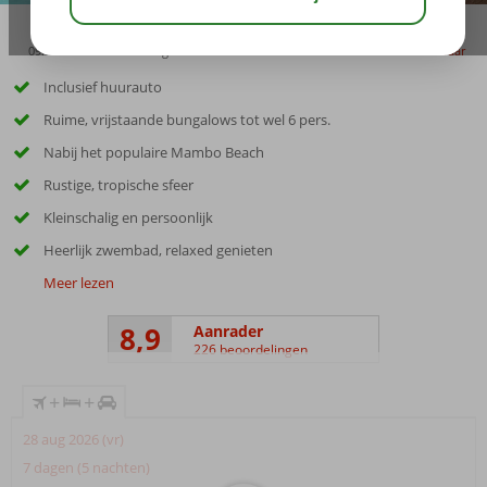
09:00
00:25
aug 32°
C
delen
bewaar
Inclusief huurauto
Ruime, vrijstaande bungalows tot wel 6 pers.
Nabij het populaire Mambo Beach
Rustige, tropische sfeer
Kleinschalig en persoonlijk
Heerlijk zwembad, relaxed genieten
Meer lezen
8,9
Aanrader
226 beoordelingen
+
+
28 aug 2026 (vr)
7 dagen (5 nachten)