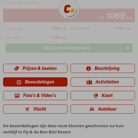
vanaf Amsterdam
1069
va
p.p.
Augustus
1069
p.p.
September
1098
p.p.
Oktober
1198
p.p.
Bekijk beschikbaarheid
Prijzen & boeken
Beschrijving
Beoordelingen
Activiteiten
Foto's & Video's
Kaart
Vlucht
Autohuur
De beoordelingen zijn door onze klanten geschreven na hun
verblijf in Fly & Go Bon Bini Resort