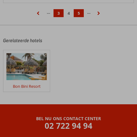
…
…
3
4
5
‹
›
Gerelateerde hotels
Bon Bini Resort
BEL NU ONS CONTACT CENTER
02 722 94 94