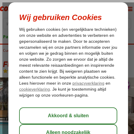
Pakketgarantie
Curaçao
Home
Mambo Beach
Fly & Go Bon Bini Resort
Fly & Go Bon Bini Resort
Logies
-
Aparthotel