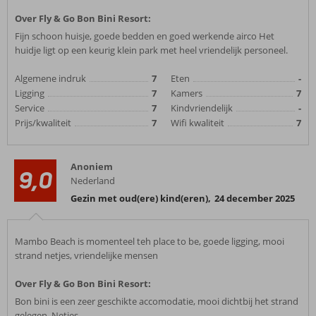
Over Fly & Go Bon Bini Resort:
Fijn schoon huisje, goede bedden en goed werkende airco Het
huidje ligt op een keurig klein park met heel vriendelijk personeel.
Algemene indruk
7
Eten
-
Ligging
7
Kamers
7
Service
7
Kindvriendelijk
-
Prijs/kwaliteit
7
Wifi kwaliteit
7
Anoniem
9,0
Nederland
Gezin met oud(ere) kind(eren)
,
24 december 2025
Mambo Beach is momenteel teh place to be, goede ligging, mooi
strand netjes, vriendelijke mensen
Over Fly & Go Bon Bini Resort:
Bon bini is een zeer geschikte accomodatie, mooi dichtbij het strand
gelegen, Netjes