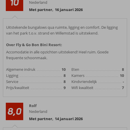
10
Nederland
Met partner
,
16 januari 2026
Uitstekende bungalows qua ruimte, ligging en comfort. De ligging
van het park t.o.v. strand en Willemstad is uitstekend.
Over Fly & Go Bon Bini Resort:
Accomodatie in alle opzichten uitstekend! Heel ruim. Goede
frequente schoonmaak.
Algemene indruk
10
Eten
8
Ligging
8
Kamers
10
Service
8
Kindvriendelijk
-
Prijs/kwaliteit
9
Wifi kwaliteit
7
Rolf
8,0
Nederland
Met partner
,
14 januari 2026