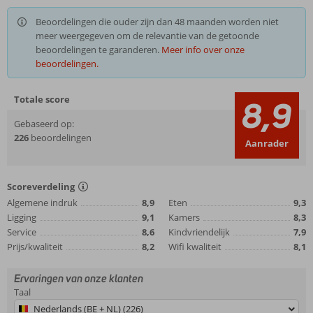
Beoordelingen die ouder zijn dan 48 maanden worden niet
meer weergegeven om de relevantie van de getoonde
beoordelingen te garanderen.
Meer info over onze
beoordelingen.
Totale score
8,9
Gebaseerd op:
226
beoordelingen
Aanrader
Scoreverdeling
Algemene indruk
8,9
Eten
9,3
Ligging
9,1
Kamers
8,3
Service
8,6
Kindvriendelijk
7,9
Prijs/kwaliteit
8,2
Wifi kwaliteit
8,1
Ervaringen van onze klanten
Taal
Nederlands (BE + NL) (226)