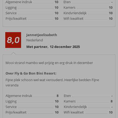
Algemene indruk
10
Eten
-
Ligging
10
Kamers
10
Service
10
Kindvriendelijk
10
Prijs/kwaliteit
10
Wifi kwaliteit
10
Jannetjeelisabeth
8,0
Nederland
Met partner
,
12 december 2025
Mooi strand mambo wel prijzig en erg druk in december
Over Fly & Go Bon Bini Resort:
Fijne plek schoon wel wat verouderd. Heerlijke bedden Fijne
veranda
Algemene indruk
8
Eten
-
Ligging
10
Kamers
8
Service
10
Kindvriendelijk
-
Prijs/kwaliteit
10
Wifi kwaliteit
10