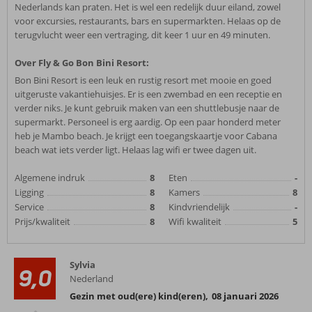
Nederlands kan praten. Het is wel een redelijk duur eiland, zowel
voor excursies, restaurants, bars en supermarkten. Helaas op de
terugvlucht weer een vertraging, dit keer 1 uur en 49 minuten.
Over Fly & Go Bon Bini Resort:
Bon Bini Resort is een leuk en rustig resort met mooie en goed
uitgeruste vakantiehuisjes. Er is een zwembad en een receptie en
verder niks. Je kunt gebruik maken van een shuttlebusje naar de
supermarkt. Personeel is erg aardig. Op een paar honderd meter
heb je Mambo beach. Je krijgt een toegangskaartje voor Cabana
beach wat iets verder ligt. Helaas lag wifi er twee dagen uit.
Algemene indruk
8
Eten
-
Ligging
8
Kamers
8
Service
8
Kindvriendelijk
-
Prijs/kwaliteit
8
Wifi kwaliteit
5
Sylvia
9,0
Nederland
Gezin met oud(ere) kind(eren)
,
08 januari 2026