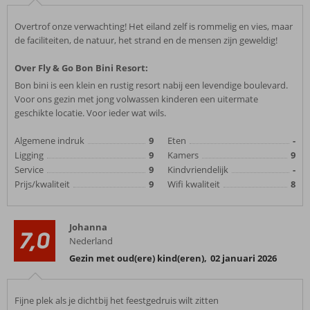
Overtrof onze verwachting! Het eiland zelf is rommelig en vies, maar
de faciliteiten, de natuur, het strand en de mensen zijn geweldig!
Over Fly & Go Bon Bini Resort:
Bon bini is een klein en rustig resort nabij een levendige boulevard.
Voor ons gezin met jong volwassen kinderen een uitermate
geschikte locatie. Voor ieder wat wils.
Algemene indruk
9
Eten
-
Ligging
9
Kamers
9
Service
9
Kindvriendelijk
-
Prijs/kwaliteit
9
Wifi kwaliteit
8
Johanna
7,0
Nederland
Gezin met oud(ere) kind(eren)
,
02 januari 2026
Fijne plek als je dichtbij het feestgedruis wilt zitten