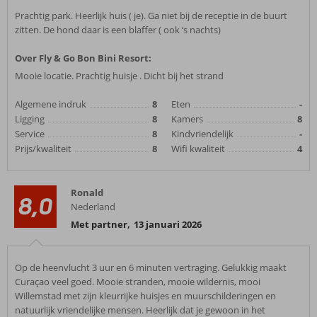
Prachtig park. Heerlijk huis ( je). Ga niet bij de receptie in de buurt
zitten. De hond daar is een blaffer ( ook ‘s nachts)
Over Fly & Go Bon Bini Resort:
Mooie locatie. Prachtig huisje . Dicht bij het strand
Algemene indruk
8
Eten
-
Ligging
8
Kamers
8
Service
8
Kindvriendelijk
-
Prijs/kwaliteit
8
Wifi kwaliteit
4
Ronald
8,0
Nederland
Met partner
,
13 januari 2026
Op de heenvlucht 3 uur en 6 minuten vertraging. Gelukkig maakt
Curaçao veel goed. Mooie stranden, mooie wildernis, mooi
Willemstad met zijn kleurrijke huisjes en muurschilderingen en
natuurlijk vriendelijke mensen. Heerlijk dat je gewoon in het