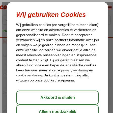
Pakketgarantie
Maak je Mijn Corendon account aan
Aanhef
Voornaam
Achternaam
E-mail
Wachtwoord