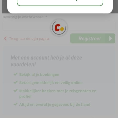
Bevestig je wachtwoord.
Registreer
Terug naar de login-pagina
Met een account heb je al deze
voordelen!
Bekijk al je boekingen
Betaal gemakkelijk en veilig online
Makkelijker boeken met je reisgenoten en
profiel
Altijd en overal je gegevens bij de hand