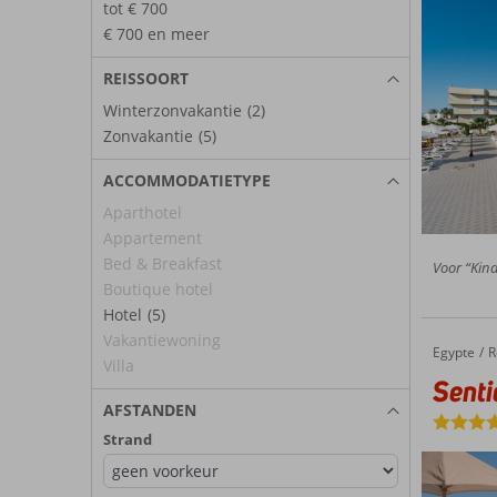
tot € 700
€ 700 en meer
REISSOORT
Winterzonvakantie
(2)
Zonvakantie
(5)
ACCOMMODATIETYPE
Aparthotel
Appartement
Bed & Breakfast
Voor “Kindv
Boutique hotel
Hotel
(5)
Vakantiewoning
Egypte
Sentido Naga Bay
Home
R
Villa
Sent
AFSTANDEN
Strand