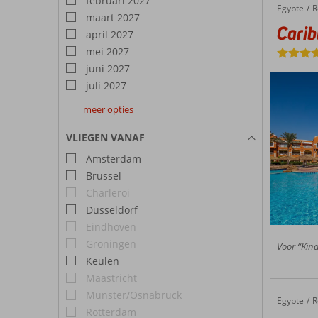
februari 2027
selecti
Egypte
Caribbean World Resort
Home
R
maart 2027
Carib
april 2027
mei 2027
juni 2027
juli 2027
meer opties
augustus
september
oktober
2027
2027
2027
VLIEGEN VANAF
Amsterdam
Brussel
Charleroi
Düsseldorf
Eindhoven
Groningen
Voor “Kind
Keulen
Maastricht
Münster/Osnabrück
Egypte
Sheraton Soma Bay
Home
R
Rotterdam