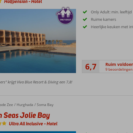
Halfpension
-
Hotel
Only Adult: min. leeftijd
Ruime kamers
Heerlijke keuken met in
6,7
Ruim voldoe
9 beoordelingen
rs” krijgt Viva Blue Resort & Diving een 7,8!
ode Zee
Hurghada
Soma Bay
 Seas Jolie Bay
Ultra All Inclusive
-
Hotel