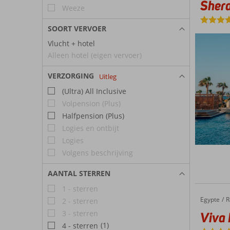
Sher
Weeze
SOORT VERVOER
Vlucht + hotel
Alleen hotel (eigen vervoer)
VERZORGING
Uitleg
(Ultra) All Inclusive
Volpension (Plus)
Halfpension (Plus)
Logies en ontbijt
Logies
Volgens beschrijving
AANTAL STERREN
1 - sterren
Egypte
Viva Blue Resort & Diving
Home
R
2 - sterren
3 - sterren
Viva 
(1)
4 - sterren