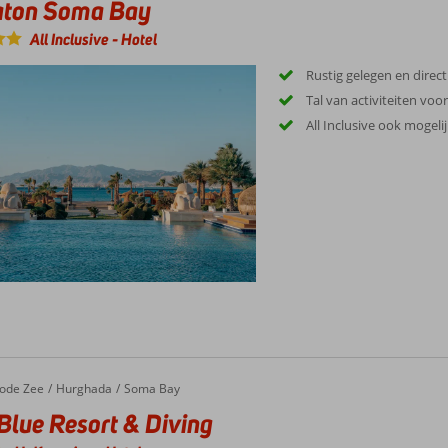
aton Soma Bay
All Inclusive
-
Hotel
Rustig gelegen en direc
Tal van activiteiten voo
All Inclusive ook mogeli
ode Zee
Hurghada
Soma Bay
Blue Resort & Diving