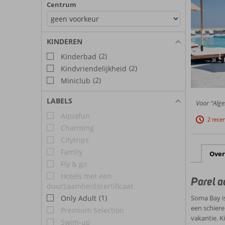
Centrum
KINDEREN
(2)
Kinderbad
(2)
Kindvriendelijkheid
(2)
Miniclub
LABELS
Voor “Alge
Aquafun
2 rece
Charming
Citytrips
Family
Over
Fly & go
Hotels met een
Parel a
duurzaamheidscertificaat
(1)
Only Adult
Soma Bay is
een schiere
Premium Selection
vakantie. K
Swim-up