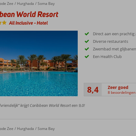
e van de accommodaties is onder andere gelet op de ligging ten opzichte va
ode Zee
Hurghada
Soma Bay
bean World Resort
All Inclusive
-
Hotel
Direct aan een prachtig
Diverse restaurants
Zwembad met glijbane
Een Health Club
8,4
Zeer goed
8 beoordelingen
vriendelijk” krijgt Caribbean World Resort een 9,0!
ode Zee
Hurghada
Soma Bay