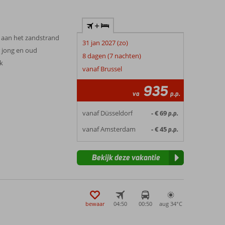
+
t aan het zandstrand
31 jan 2027 (zo)
r jong en oud
8 dagen (7 nachten)
jk
vanaf Brussel
935
va
p.p.
vanaf Düsseldorf
- € 69
p.p.
vanaf Amsterdam
- € 45
p.p.
Bekijk deze vakantie
bewaar
04:50
00:50
aug 34°
C