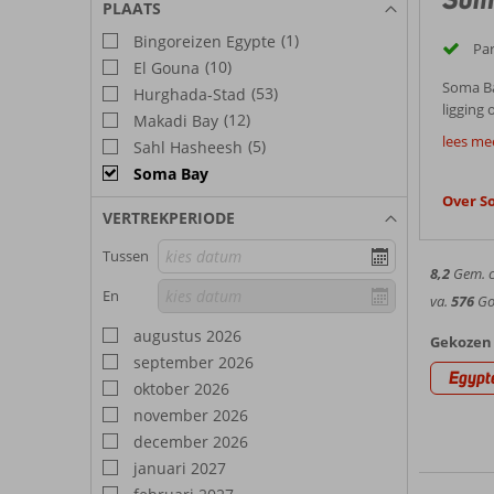
PLAATS
(1)
Bingoreizen Egypte
Par
(10)
El Gouna
Soma Ba
(53)
Hurghada-Stad
ligging 
(12)
Makadi Bay
Goed
welverd
lees me
(5)
Sahl Hasheesh
aangebod
Een vaka
Soma Bay
tot de m
genieten
Over S
Best
betaalb
VERTREKPERIODE
Weer 
Tussen
8,2
Gem. ci
Het kli
En
va.
576
Goe
Waar de
Bezie
een gem
augustus 2026
Gekozen 
voor een
september 2026
Terwijl 
Egypt
oktober 2026
woestijn
Hote
bruisen
november 2026
in Soma
december 2026
In deze
welverd
januari 2027
van half