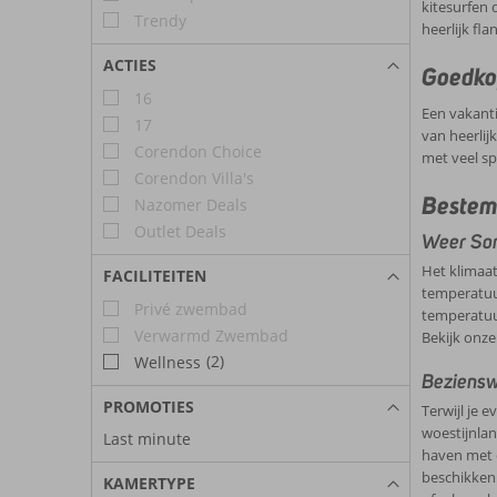
kitesurfen 
Trendy
heerlijk fla
ACTIES
Goedko
16
Een vakanti
17
van heerlij
Corendon Choice
met veel s
Corendon Villa's
Bestem
Nazomer Deals
Outlet Deals
Weer So
Het klimaat
FACILITEITEN
temperatuu
Privé zwembad
temperatuur
Verwarmd Zwembad
Bekijk onze
(2)
Wellness
Beziensw
PROMOTIES
Terwijl je 
woestijnlan
Last minute
haven met e
beschikken 
KAMERTYPE