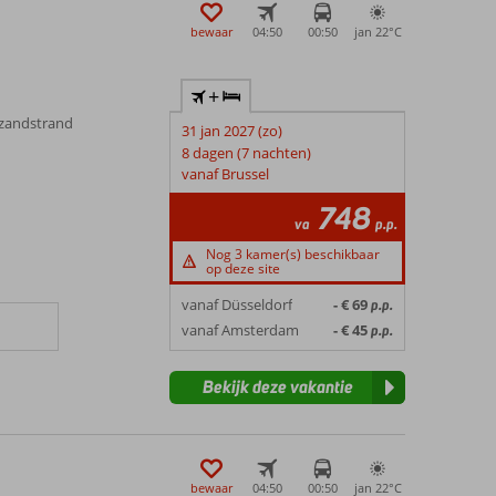
n stranden, eetgelegenheden en eventuele stadscentra.
bewaar
04:50
00:50
jan 22°
C
+
 zandstrand
31 jan 2027 (zo)
8 dagen (7 nachten)
vanaf Brussel
n
748
va
p.p.
Nog 3 kamer(s) beschikbaar
op deze site
vanaf Düsseldorf
- € 69
p.p.
vanaf Amsterdam
- € 45
p.p.
Bekijk deze vakantie
bewaar
04:50
00:50
jan 22°
C