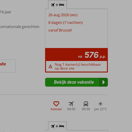
+
 16 jaar
26 aug 2026 (wo)
8 dagen (7 nachten)
ternationale gerechten
vanaf Brussel
576
va
p.p.
nde
Nog 1 kamer(s) beschikbaar
op deze site
Bekijk deze vakantie
bewaar
04:50
00:50
jan 22°
C
+