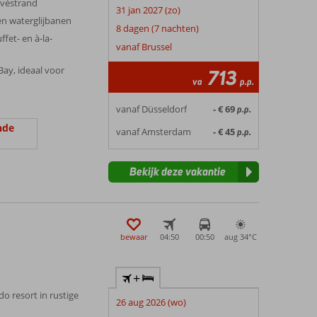
ivéstrand
31 jan 2027 (zo)
 waterglijbanen
8 dagen (7 nachten)
ffet- en à-la-
vanaf Brussel
Bay, ideaal voor
713
va
p.p.
vanaf Düsseldorf
- € 69
p.p.
nde
vanaf Amsterdam
- € 45
p.p.
Bekijk deze vakantie
bewaar
04:50
00:50
aug 34°
C
+
o resort in rustige
26 aug 2026 (wo)