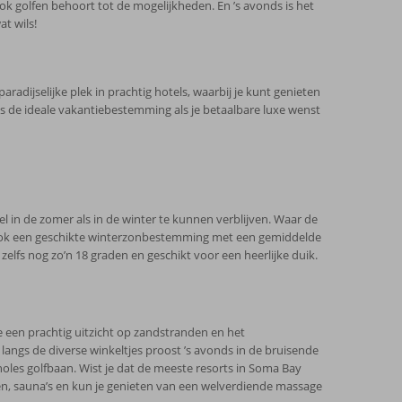
 Ook golfen behoort tot de mogelijkheden. En ’s avonds is het
at wils!
radijselijke plek in prachtig hotels, waarbij je kunt genieten
et is de ideale vakantiebestemming als je betaalbare luxe wenst
 in de zomer als in de winter te kunnen verblijven. Waar de
 ook een geschikte winterzonbestemming met een gemiddelde
fs nog zo’n 18 graden en geschikt voor een heerlijke duik.
je een prachtig uitzicht op zandstranden en het
k langs de diverse winkeltjes proost ’s avonds in de bruisende
oles golfbaan. Wist je dat de meeste resorts in Soma Bay
den, sauna’s en kun je genieten van een welverdiende massage