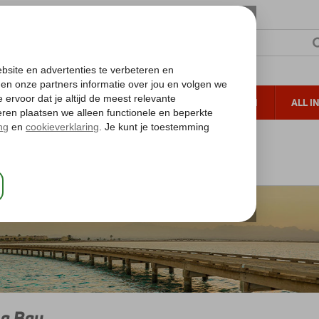
TERZON
ZONVAKANTIES
VERRE REIZEN
ALL I
ueltoeslag
Gratis annuleren*
ode Zee
Hurghada
Soma Bay
a Bay