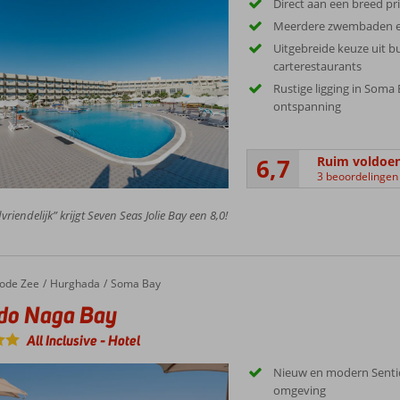
Direct aan een breed pr
Meerdere zwembaden en
Uitgebreide keuze uit bu
carterestaurants
Rustige ligging in Soma 
ontspanning
6,7
Ruim voldoe
3 beoordelingen
riendelijk” krijgt Seven Seas Jolie Bay een 8,0!
ode Zee
Hurghada
Soma Bay
ido Naga Bay
All Inclusive
-
Hotel
Nieuw en modern Sentid
omgeving