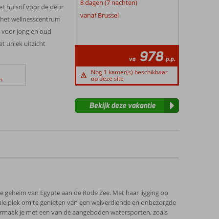
8 dagen (7 nachten)
et huisrif voor de deur
vanaf Brussel
 het wellnesscentrum
 voor jong en oud
t uniek uitzicht
978
va
p.p.
Nog 1 kamer(s) beschikbaar
op deze site
n
Bekijk deze vakantie
e geheim van Egypte aan de Rode Zee. Met haar ligging op
deale plek om te genieten van een welverdiende en onbezorgde
vermaak je met een van de aangeboden watersporten, zoals