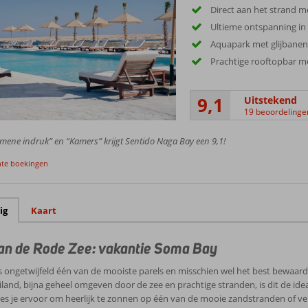
Direct aan het strand m
Ultieme ontspanning in
Aquapark met glijbanen
Prachtige rooftopbar me
9,1
Uitstekend
19 beoordelinge
mene indruk” en “Kamers” krijgt Sentido Naga Bay een 9,1!
nte boekingen
ig
Kaart
an de Rode Zee: vakantie Soma Bay
 ongetwijfeld één van de mooiste parels en misschien wel het best bewaard
iland, bijna geheel omgeven door de zee en prachtige stranden, is dit de i
ies je ervoor om heerlijk te zonnen op één van de mooie zandstranden of 