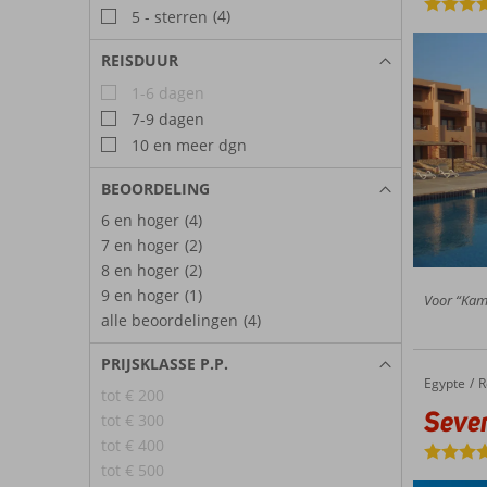
(4)
5 - sterren
REISDUUR
1-6 dagen
7-9 dagen
10 en meer dgn
BEOORDELING
6 en hoger
(4)
7 en hoger
(2)
8 en hoger
(2)
9 en hoger
(1)
Voor “Kame
alle beoordelingen
(4)
PRIJSKLASSE P.P.
Egypte
Seven Seas Jolie Bay
Home
R
tot € 200
Seven
tot € 300
tot € 400
tot € 500