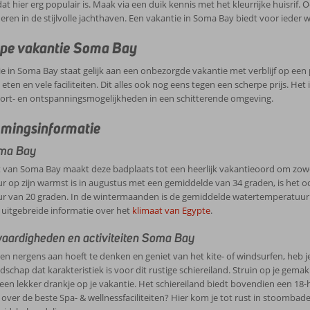
dat hier erg populair is. Maak via een duik kennis met het kleurrijke huisrif.
neren in de stijlvolle jachthaven. Een vakantie in Soma Bay biedt voor ieder w
pe vakantie Soma Bay
e in Soma Bay staat gelijk aan een onbezorgde vakantie met verblijf op een pa
k eten en vele faciliteiten. Dit alles ook nog eens tegen een scherpe prijs. H
port- en ontspanningsmogelijkheden in een schitterende omgeving.
mingsinformatie
ma Bay
 van Soma Bay maakt deze badplaats tot een heerlijk vakantieoord om zowel
r op zijn warmst is in augustus met een gemiddelde van 34 graden, is het
 van 20 graden. In de wintermaanden is de gemiddelde watertemperatuur zel
 uitgebreide informatie over het
klimaat van Egypte
.
aardigheden en activiteiten Soma Bay
even nergens aan hoeft te denken en geniet van het kite- of windsurfen, heb 
dschap dat karakteristiek is voor dit rustige schiereiland. Struin op je gema
en lekker drankje op je vakantie. Het schiereiland biedt bovendien een 18-h
over de beste Spa- & wellnessfaciliteiten? Hier kom je tot rust in stoomba