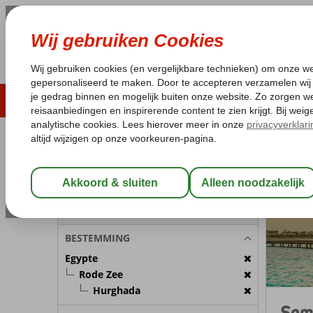
ZOMER 2026
LAST MINUTES
WIN
Pakketgarantie
Laagsteprijsgarantie*
Geen f
REISGEZELSCHAP
Egypte
Home
R
Kamer 1:
2 Personen
Wijzig Reisgezelschap
BESTEMMING
Egypte
Rode Zee
Hurghada
Som