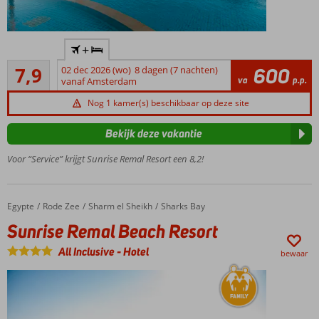
Accommodatie met een
+
GSTC erkend
Goed
duurzaamheidscertificaat
7,9
02 dec 2026 (wo)
8 dagen (7 nachten)
600
23
va
p.p.
vanaf Amsterdam
5
beoordelingen
bars
Nog 1 kamer(s) beschikbaar op deze site
5 à-la-
carterestaurants
Bekijk deze vakantie
Op
Voor “Service” krijgt Sunrise Remal Resort een 8,2!
een
heuvel
Aan een
Egypte
Sunrise Remal Beach Resort
Home
Rode Zee
Sharm el Sheikh
Sharks Bay
wandelboulevard
Sunrise Remal Beach Resort
All Inclusive
-
Hotel
bewaar