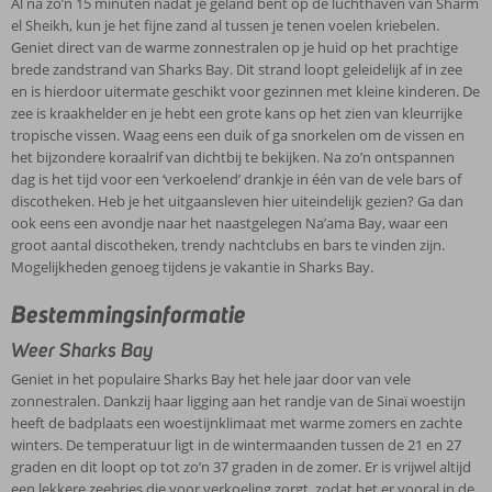
Al na zo’n 15 minuten nadat je geland bent op de luchthaven van Sharm
el Sheikh, kun je het fijne zand al tussen je tenen voelen kriebelen.
Geniet direct van de warme zonnestralen op je huid op het prachtige
brede zandstrand van Sharks Bay. Dit strand loopt geleidelijk af in zee
en is hierdoor uitermate geschikt voor gezinnen met kleine kinderen. De
zee is kraakhelder en je hebt een grote kans op het zien van kleurrijke
tropische vissen. Waag eens een duik of ga snorkelen om de vissen en
het bijzondere koraalrif van dichtbij te bekijken. Na zo’n ontspannen
dag is het tijd voor een ‘verkoelend’ drankje in één van de vele bars of
discotheken. Heb je het uitgaansleven hier uiteindelijk gezien? Ga dan
ook eens een avondje naar het naastgelegen Na’ama Bay, waar een
groot aantal discotheken, trendy nachtclubs en bars te vinden zijn.
Mogelijkheden genoeg tijdens je vakantie in Sharks Bay.
Bestemmingsinformatie
Weer Sharks Bay
Geniet in het populaire Sharks Bay het hele jaar door van vele
zonnestralen. Dankzij haar ligging aan het randje van de Sinaï woestijn
heeft de badplaats een woestijnklimaat met warme zomers en zachte
winters. De temperatuur ligt in de wintermaanden tussen de 21 en 27
graden en dit loopt op tot zo’n 37 graden in de zomer. Er is vrijwel altijd
een lekkere zeebries die voor verkoeling zorgt, zodat het er vooral in de