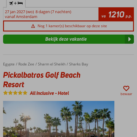
+
27 jan 2027 (wo)
8 dagen (7 nachten)
1210
va
p.p.
vanaf Amsterdam
Nog 1 kamer(s) beschikbaar op deze site
Bekijk deze vakantie
Egypte
Pickalbatros Golf Beach Resort
Home
Rode Zee
Sharm el Sheikh
Sharks Bay
Pickalbatros Golf Beach
Resort
All Inclusive
-
Hotel
bewaar