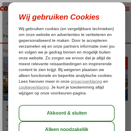
Pakketgarantie
Egypte
Home
Rode Zee
Sharm el Sheikh
Sharks Bay
600
va
p.p.
Sharks Bay
Welkom in het populaire en levendige Sharks Bay, dat onderdeel is
van de grote badplaats Sharm el Sheikh. Tijdens je vakantie in