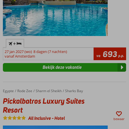
+
27 jan 2027 (wo)
8 dagen (7 nachten)
693
va
p.p.
vanaf Amsterdam
Bekijk deze vakantie
Egypte
Pickalbatros Luxury Suites Resort
Home
Rode Zee
Sharm el Sheikh
Sharks Bay
Pickalbatros Luxury Suites
Resort
All Inclusive
-
Hotel
bewaar