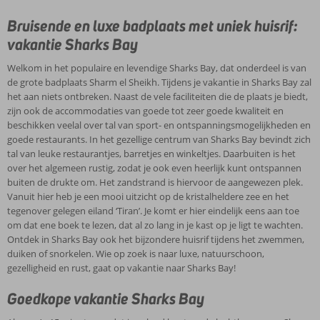
Bruisende en luxe badplaats met uniek huisrif:
vakantie Sharks Bay
Welkom in het populaire en levendige Sharks Bay, dat onderdeel is van
de grote badplaats Sharm el Sheikh. Tijdens je vakantie in Sharks Bay zal
het aan niets ontbreken. Naast de vele faciliteiten die de plaats je biedt,
zijn ook de accommodaties van goede tot zeer goede kwaliteit en
beschikken veelal over tal van sport- en ontspanningsmogelijkheden en
goede restaurants. In het gezellige centrum van Sharks Bay bevindt zich
tal van leuke restaurantjes, barretjes en winkeltjes. Daarbuiten is het
over het algemeen rustig, zodat je ook even heerlijk kunt ontspannen
buiten de drukte om. Het zandstrand is hiervoor de aangewezen plek.
Vanuit hier heb je een mooi uitzicht op de kristalheldere zee en het
tegenover gelegen eiland ‘Tiran’. Je komt er hier eindelijk eens aan toe
om dat ene boek te lezen, dat al zo lang in je kast op je ligt te wachten.
Ontdek in Sharks Bay ook het bijzondere huisrif tijdens het zwemmen,
duiken of snorkelen. Wie op zoek is naar luxe, natuurschoon,
gezelligheid en rust, gaat op vakantie naar Sharks Bay!
Goedkope vakantie Sharks Bay