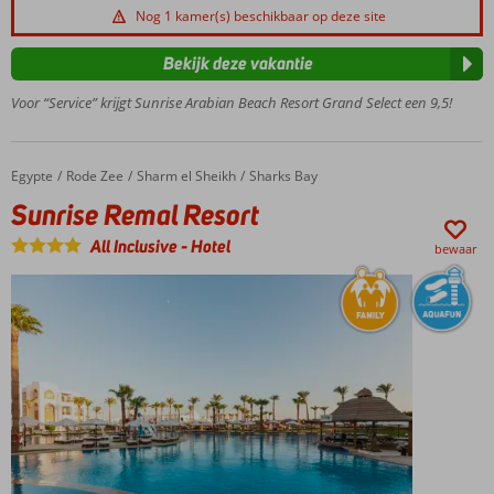
Ca. 250
Nog 1 kamer(s) beschikbaar op deze site
meter
privéstrand
Bekijk deze vakantie
met eigen
steiger
Voor “Service” krijgt Sunrise Arabian Beach Resort Grand Select een 9,5!
6 à-la-carte
restaurants
inclusief
Egypte
Sunrise Remal Resort
Home
Rode Zee
Sharm el Sheikh
Sharks Bay
Familie
Sunrise Remal Resort
suites met 2
slaapkamers
All Inclusive
-
Hotel
bewaar
24/7 All
Inclusive