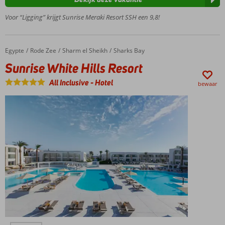
Direct aan
het
Voor “Ligging” krijgt Sunrise Meraki Resort SSH een 9,8!
privéstrand
Boho-
clubbing
Egypte
Sunrise White Hills Resort
Home
Rode Zee
Sharm el Sheikh
Sharks Bay
resort
Sunrise White Hills Resort
Genieten van
heerlijke
All Inclusive
-
Hotel
bewaar
gerechten bij
diverse à-la-
carterestaurants
Gelegen bij de
wereldberoemde
duiklocatie Ras
Nasrani