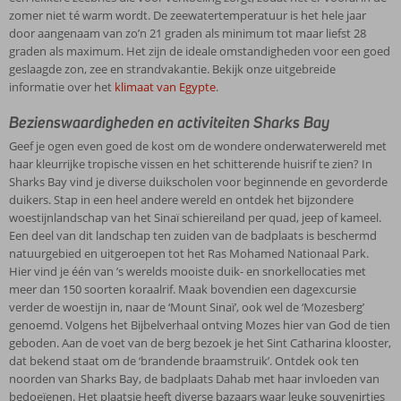
zomer niet té warm wordt. De zeewatertemperatuur is het hele jaar
door aangenaam van zo’n 21 graden als minimum tot maar liefst 28
graden als maximum. Het zijn de ideale omstandigheden voor een goed
geslaagde zon, zee en strandvakantie. Bekijk onze uitgebreide
informatie over het
klimaat van Egypte
.
Bezienswaardigheden en activiteiten Sharks Bay
Geef je ogen even goed de kost om de wondere onderwaterwereld met
haar kleurrijke tropische vissen en het schitterende huisrif te zien? In
Sharks Bay vind je diverse duikscholen voor beginnende en gevorderde
duikers. Stap in een heel andere wereld en ontdek het bijzondere
woestijnlandschap van het Sinaï schiereiland per quad, jeep of kameel.
Een deel van dit landschap ten zuiden van de badplaats is beschermd
natuurgebied en uitgeroepen tot het Ras Mohamed Nationaal Park.
Hier vind je één van ’s werelds mooiste duik- en snorkellocaties met
meer dan 150 soorten koraalrif. Maak bovendien een dagexcursie
verder de woestijn in, naar de ‘Mount Sinaï’, ook wel de ‘Mozesberg’
genoemd. Volgens het Bijbelverhaal ontving Mozes hier van God de tien
geboden. Aan de voet van de berg bezoek je het Sint Catharina klooster,
dat bekend staat om de ‘brandende braamstruik’. Ontdek ook ten
noorden van Sharks Bay, de badplaats Dahab met haar invloeden van
bedoeïenen. Het plaatsje heeft diverse bazaars waar leuke souvenirtjes