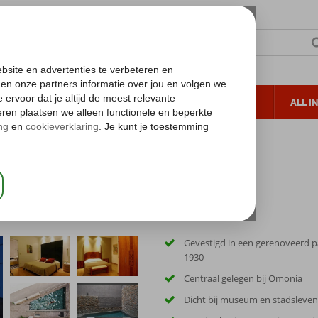
TERZON
ZONVAKANTIES
VERRE REIZEN
ALL I
ueltoeslag
Gratis annuleren*
Gevestigd in een gerenoveerd p
1930
Centraal gelegen bij Omonia
Dicht bij museum en stadsleven