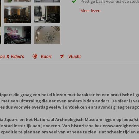
Prettige basis voor actieve sted
Meer lezen
o's & Video's
Kaart
Vlucht
ppers die graag een hotel kiezen met karakter én een praktische liggi
met een uitstraling die net even anders is dan anders. De sfeer is ver
res dus voor wie overdag veel wil ontdekken en ’s avonds graag terugk
nia Square en het Nationaal Archeologisch Museum liggen op loopafs
e stad letterlijk aan je voeten. Van historische bezienswaardighede
editie te plannen om veel van Athene te zien. Dat scheelt tijd en eerl