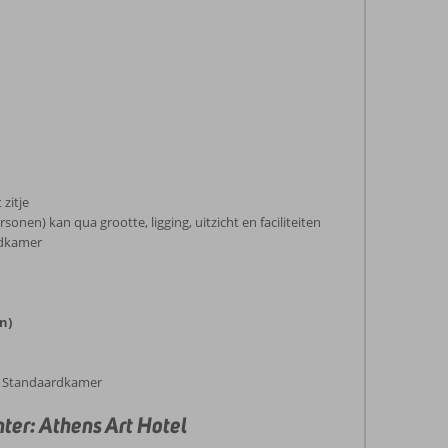
 zitje
onen) kan qua grootte, ligging, uitzicht en faciliteiten
rdkamer
n)
 de Standaardkamer
ter: Athens Art Hotel