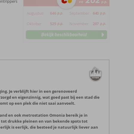
202
entrippers
va
p.p.
Augustus
646
p.p.
September
640
p.p.
Oktober
525
p.p.
November
207
p.p.
Bekijk beschikbaarheid
ng. Je verblijft hier in een gerenoveerd
zorgd en eigenzinnig, wat goed past bij een stad die
omt op een plek die niet saai aanvoelt.
tand en ook metrostation Omonia bereik je in
n tot drukke pleinen en van bekende spots tot
ijk is eerlijk, die besteed je natuurlijk liever aan