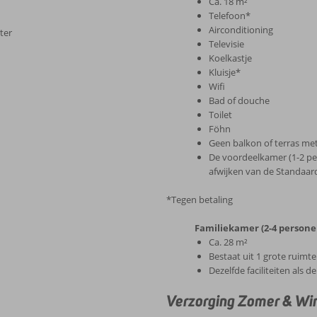
Ca. 18 m²
Telefoon*
Airconditioning
ter
Televisie
Koelkastje
Kluisje*
Wifi
Bad of douche
Toilet
Föhn
Geen balkon of terras met
De voordeelkamer (1-2 pers
afwijken van de Standaa
*Tegen betaling
Familiekamer (2-4 persone
Ca. 28 m²
Bestaat uit 1 grote ruimte
Dezelfde faciliteiten als
Verzorging Zomer & Win