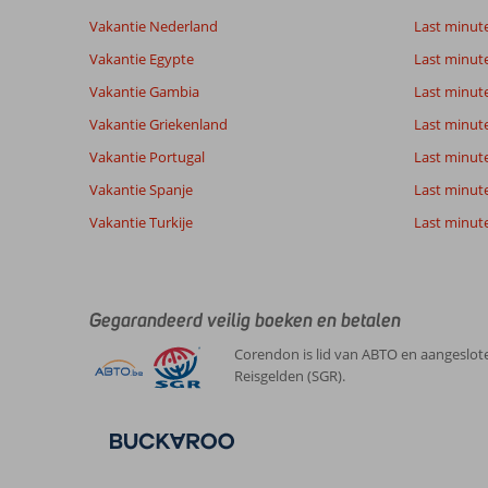
beoordelingen
te
Vakantie Nederland
Last minut
garanderen.
Vakantie Egypte
Last minut
Meer
info
Vakantie Gambia
Last minut
over
Vakantie Griekenland
Last minute
onze
beoordelingen.
Vakantie Portugal
Last minut
Vakantie Spanje
Last minute 
Vakantie Turkije
Last minute
Gegarandeerd veilig boeken en betalen
Corendon is lid van ABTO en aangeslote
Reisgelden (SGR).