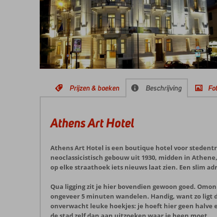
Prijzen & boeken
Beschrijving
Fot
Athens Art Hotel
Athens Art Hotel is een boutique hotel voor stedentri
neoclassicistisch gebouw uit 1930, midden in Athene, 
op elke straathoek iets nieuws laat zien. Een slim ad
Qua ligging zit je hier bovendien gewoon goed. Omo
ongeveer 5 minuten wandelen. Handig, want zo ligt d
onverwacht leuke hoekjes: je hoeft hier geen halve exp
de stad zelf dan aan uitzoeken waar je heen moet.