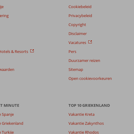
je
Cookiebeleid
ering
Privacybeleid
Copyright
Disclaimer
Vacatures
otels & Resorts
Pers
Duurzamer reizen
waarden
Sitemap
Open cookievoorkeuren
ST MINUTE
TOP 10 GRIEKENLAND
e Spanje
Vakantie Kreta
e Griekenland
Vakantie Zakynthos
 Turkije
Vakantie Rhodos