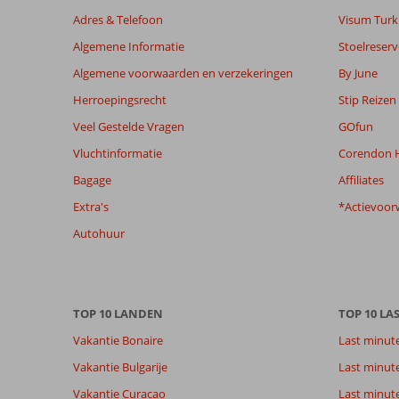
Athens
Adres & Telefoon
Visum Turki
Art
Algemene Informatie
Stoelreserv
Hotel
Algemene voorwaarden en verzekeringen
By June
Beoordelingen
Herroepingsrecht
Stip Reizen
die
Veel Gestelde Vragen
GOfun
ouder
zijn
Vluchtinformatie
Corendon H
dan
Bagage
Affiliates
48
maanden
Extra's
*Actievoor
worden
Autohuur
niet
meer
weergegeven
om
de
TOP 10 LANDEN
TOP 10 LA
relevantie
Vakantie Bonaire
Last minut
van
de
Vakantie Bulgarije
Last minut
getoonde
Vakantie Curacao
Last minute