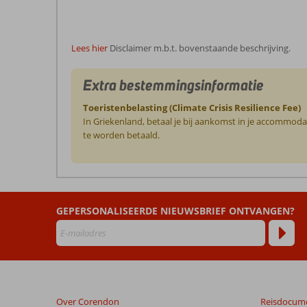
Lees hier
Disclaimer m.b.t. bovenstaande beschrijving.
Extra bestemmingsinformatie
Toeristenbelasting (Climate Crisis Resilience Fee)
In Griekenland, betaal je bij aankomst in je accommoda
te worden betaald.
De
beoordelingen
zijn
GEPERSONALISEERDE NIEUWSBRIEF ONTVANGEN?
door
onze
klanten
geschreven
na
hun
verblijf
Over Corendon
Reisdocum
in