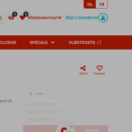
NL
FR
REGISTREER
CONTACT
0
0
Klantenservice
Mijn Corendon
NCLUSIVE
SPECIALS
VLIEGTICKETS
delen
bewaar
+
and uit
02 dec 2026 (wo)
3 dagen (2 nachten)
vanaf Eindhoven