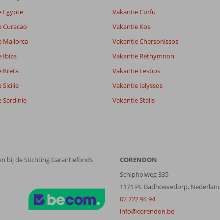
e Egypte
Vakantie Corfu
e Curacao
Vakantie Kos
e Mallorca
Vakantie Chersonissos
 Ibiza
Vakantie Rethymnon
e Kreta
Vakantie Lesbos
Sicilie
Vakantie Ialyssos
 Sardinie
Vakantie Stalis
n bij de Stichting Garantiefonds
CORENDON
Schipholweg 335
1171 PL Badhoevedorp, Nederlan
02 722 94 94
info@corendon.be