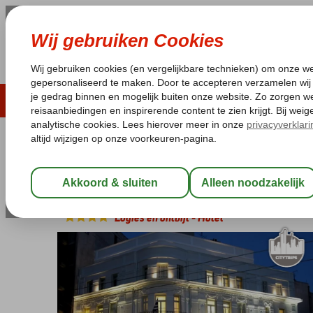
ZOMER 2026
LAST MINUTES
WIN
Pakketgarantie
Laagsteprijsgarantie*
Geen f
Griekenland
Home
Athene
Athens Art Hotel
Athens Art Hotel
Logies en ontbijt
-
Hotel