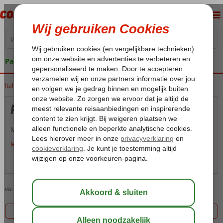
Pakketgarantie
Italië
Home
Sardinië
Sardinië
Palau
Palau
Meer informatie volgt zo snel mogelijk.
lees meer over Palau
Over Palau
Kaart
va.
580
Goedkoopste prijs, 1 aanbiedingen
Filter 1 aanbiedingen