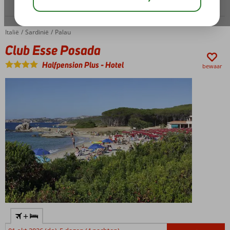
Italië
Club Esse Posada
Home
Sardinië
Palau
Club Esse Posada
Halfpension Plus
-
Hotel
bewaar
+