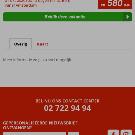
01 okt 2026 (do)
5 dagen (4 nachten)
580
va
p.p.
vanaf Amsterdam
Bekijk deze vakantie
Overig
Kaart
Meer informatie volgt zo snel mogelijk.
BEL NU ONS CONTACT CENTER
02 722 94 94
GEPERSONALISEERDE NIEUWSBRIEF
ONTVANGEN?