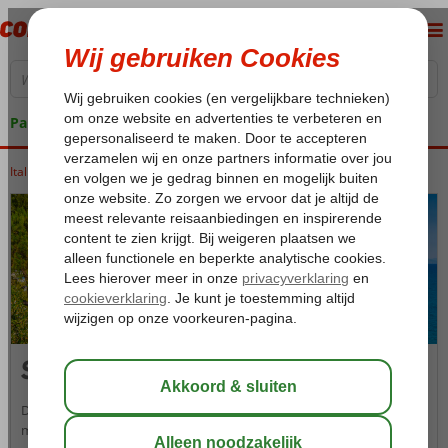
Pakketgarantie
Italië
Home
Savona
Savona
De derde grootste stad in Ligurië, Savona. Een klein pittoresk stadje
met vriendelijke inwoners. Geniet van de indrukwekkende