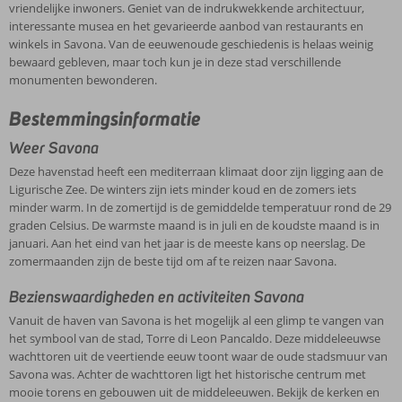
vriendelijke inwoners. Geniet van de indrukwekkende architectuur,
interessante musea en het gevarieerde aanbod van restaurants en
winkels in Savona. Van de eeuwenoude geschiedenis is helaas weinig
bewaard gebleven, maar toch kun je in deze stad verschillende
monumenten bewonderen.
Bestemmingsinformatie
Weer Savona
Deze havenstad heeft een mediterraan klimaat door zijn ligging aan de
Ligurische Zee. De winters zijn iets minder koud en de zomers iets
minder warm. In de zomertijd is de gemiddelde temperatuur rond de 29
graden Celsius. De warmste maand is in juli en de koudste maand is in
januari. Aan het eind van het jaar is de meeste kans op neerslag. De
zomermaanden zijn de beste tijd om af te reizen naar Savona.
Bezienswaardigheden en activiteiten Savona
Vanuit de haven van Savona is het mogelijk al een glimp te vangen van
het symbool van de stad, Torre di Leon Pancaldo. Deze middeleeuwse
wachttoren uit de veertiende eeuw toont waar de oude stadsmuur van
Savona was. Achter de wachttoren ligt het historische centrum met
mooie torens en gebouwen uit de middeleeuwen. Bekijk de kerken en