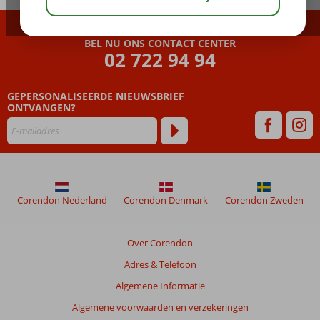
BEL NU ONS CONTACT CENTER
02 722 94 94
GEPERSONALISEERDE NIEUWSBRIEF
ONTVANGEN?
Corendon Nederland
Corendon Denmark
Corendon Zweden
Over Corendon
Adres & Telefoon
Algemene Informatie
Algemene voorwaarden en verzekeringen