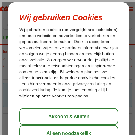
Pakketgarantie
Italië
Home
Triëst
Filter 0 aanbiedingen
Voor de gekozen criteria hebben we helaas geen
mogelijkheden. Tip: verwijder een of meerdere criteria om toch
mogelijkheden te vinden.