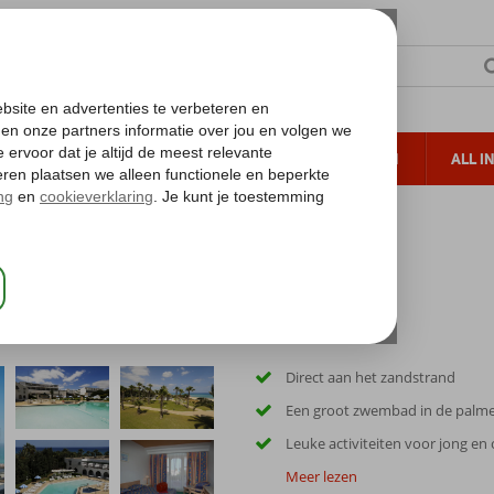
TERZON
ZONVAKANTIES
VERRE REIZEN
ALL I
ueltoeslag
Gratis annuleren*
h
Direct aan het zandstrand
Een groot zwembad in de palm
Leuke activiteiten voor jong en
Meer lezen