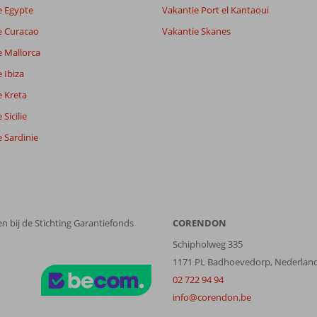
e Egypte
Vakantie Port el Kantaoui
e Curacao
Vakantie Skanes
e Mallorca
 Ibiza
e Kreta
Sicilie
 Sardinie
n bij de Stichting Garantiefonds
CORENDON
Schipholweg 335
1171 PL Badhoevedorp, Nederlan
02 722 94 94
info@corendon.be