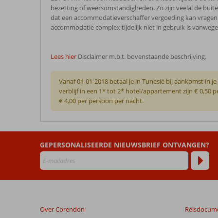
bezetting of weersomstandigheden. Zo zijn veelal de bui
dat een accommodatieverschaffer vergoeding kan vragen vo
accommodatie complex tijdelijk niet in gebruik is vanwege
Lees hier
Disclaimer m.b.t. bovenstaande beschrijving.
Vanaf 01-01-2018 betaal je in Tunesië bij aankomst in 
verblijf in een 1* tot 2* hotel/appartement zijn € 0,50 
€ 4,00 per persoon per nacht.
De
beoordelingen
zijn
GEPERSONALISEERDE NIEUWSBRIEF ONTVANGEN?
door
onze
klanten
geschreven
na
hun
verblijf
Over Corendon
Reisdocum
in