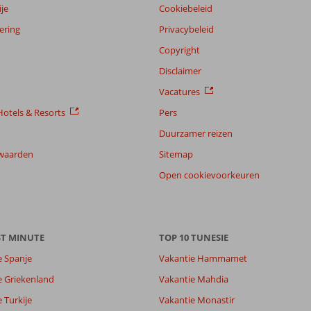
je
Cookiebeleid
ering
Privacybeleid
Copyright
Disclaimer
Vacatures
otels & Resorts
Pers
Duurzamer reizen
waarden
Sitemap
Open cookievoorkeuren
ST MINUTE
TOP 10 TUNESIE
e Spanje
Vakantie Hammamet
e Griekenland
Vakantie Mahdia
 Turkije
Vakantie Monastir