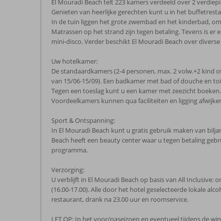
El Mouradi Beach telt 223 kamers verdeeld over 2 verdiepin
Genieten van heerlijke gerechten kunt u in het buffetrestau
In de tuin liggen het grote zwembad en het kinderbad, om
Matrassen op het strand zijn tegen betaling. Tevens is e
mini-disco. Verder beschikt El Mouradi Beach over diverse
Uw hotelkamer:
De standaardkamers (2-4 personen, max. 2 volw.+2 kind of 3
van 15/06-15/09). Een badkamer met bad of douche en toil
Tegen een toeslag kunt u een kamer met zeezicht boeken.
Voordeelkamers kunnen qua faciliteiten en ligging afwijk
Sport & Ontspanning:
In El Mouradi Beach kunt u gratis gebruik maken van biljart
Beach heeft een beauty center waar u tegen betaling geb
programma.
Verzorging:
U verblijft in El Mouradi Beach op basis van All Inclusive: 
(16.00-17.00). Alle door het hotel geselecteerde lokale al
restaurant, drank na 23.00 uur en roomservice.
LET OP: In het voor/naseizoen en eventueel tijdens de win