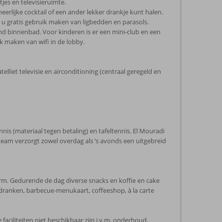
jes en televisieruimte.
eerlijke cocktail of een ander lekker drankje kunt halen.
u gratis gebruik maken van ligbedden en parasols.
md binnenbad. Voor kinderen is er een mini-club en een
k maken van wifi in de lobby.
lliet televisie en airconditioning (centraal geregeld en
nnis (materiaal tegen betaling) en tafeltennis. El Mouradi
am verzorgt zowel overdag als ’s avonds een uitgebreid
etvorm. Gedurende de dag diverse snacks en koffie en cake
rtdranken, barbecue-menukaart, coffeeshop, à la carte
ciliteiten niet beschikbaar zijn i.v.m. onderhoud,