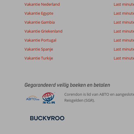
te
Vakantie Nederland
Last minut
garanderen.
Vakantie Egypte
Last minut
Meer
info
Vakantie Gambia
Last minut
over
Vakantie Griekenland
Last minute
onze
beoordelingen.
Vakantie Portugal
Last minut
Vakantie Spanje
Last minute 
Vakantie Turkije
Last minute
Gegarandeerd veilig boeken en betalen
Corendon is lid van ABTO en aangeslote
Reisgelden (SGR).