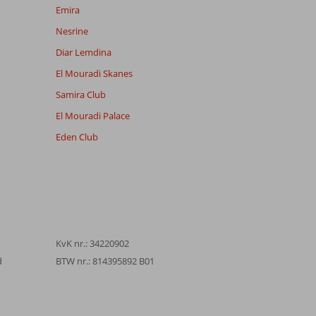
Emira
Nesrine
Diar Lemdina
El Mouradi Skanes
Samira Club
El Mouradi Palace
Eden Club
KvK nr.: 34220902
d
BTW nr.: 814395892 B01