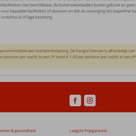
tenfaciliteiten niet beschikbaar, de buitenzwembaden buiten gebruik en ge
or bepaalde faciliteiten of diensten en dat de verzorging iets beperkter k
 onderhoud of lage bezetting.
je accommodatie een toeristenbelasting. De hoogte hiervan is afhankelijk van
per persoon per nacht; in een 3* hotel € 1,50 per persoon per nacht; in een 4
enten & gezondheid
Laagste Prijsgarantie