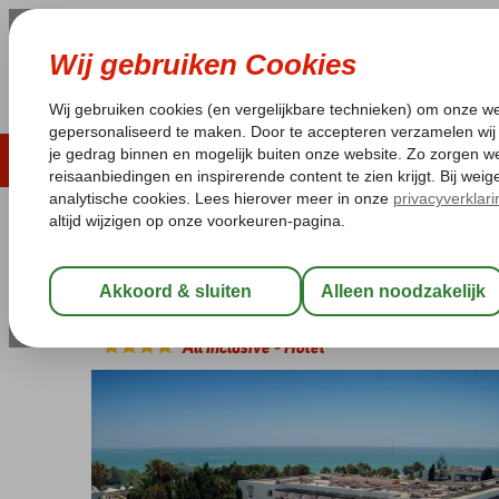
ZOMER 2026
LAST MINUTES
WIN
Pakketgarantie
Laagsteprijsgarantie*
Geen f
Tunesië
Home
Golf van Hammamet
Hammamet
El Mouradi Beac
El Mouradi Beach
All Inclusive
-
Hotel