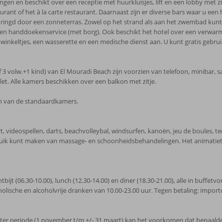
gen en beschikt over een receptie met huurkluisjes, lift en een lobby met zit
rant of het à la carte restaurant. Daarnaast zijn er diverse bars waar u een h
ringd door een zonneterras. Zowel op het strand als aan het zwembad kunt 
r een handdoekenservice (met borg). Ook beschikt het hotel over een verwar
 winkeltjes, een wasserette en een medische dienst aan. U kunt gratis gebrui
 volw.+1 kind) van El Mouradi Beach zijn voorzien van telefoon, minibar, sate
et. Alle kamers beschikken over een balkon met zitje.
en van de standaardkamers.
, videospellen, darts, beachvolleybal, windsurfen, kanoën, jeu de boules, te
ruik kunt maken van massage- en schoonheidsbehandelingen. Het animatiete
ontbijt (06.30-10.00), lunch (12.30-14.00) en diner (18.30-21.00), alle in buff
coholische en alcoholvrije dranken van 10.00-23.00 uur. Tegen betaling: impo
ter periode (1 november t/m +/- 31 maart) kan het voorkomen dat bepaalde fa