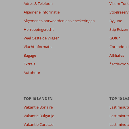
El
Adres & Telefoon
Visum Turki
Mouradi
Algemene Informatie
Stoelreserv
Beach
Algemene voorwaarden en verzekeringen
By June
Beoordelingen
Herroepingsrecht
Stip Reizen
die
Veel Gestelde Vragen
GOfun
ouder
zijn
Vluchtinformatie
Corendon H
dan
Bagage
Affiliates
48
maanden
Extra's
*Actievoor
worden
Autohuur
niet
meer
weergegeven
om
de
TOP 10 LANDEN
TOP 10 LA
relevantie
Vakantie Bonaire
Last minut
van
de
Vakantie Bulgarije
Last minut
getoonde
Vakantie Curacao
Last minute
beoordelingen