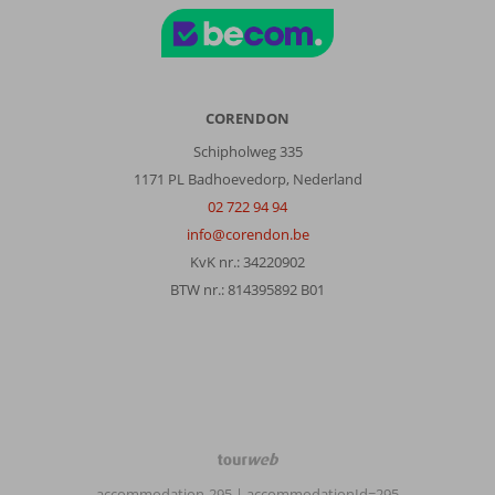
CORENDON
Schipholweg 335
1171 PL Badhoevedorp, Nederland
02 722 94 94
info@corendon.be
KvK nr.: 34220902
BTW nr.: 814395892 B01
TourWeb
©
accommodation-295
| accommodationId=295