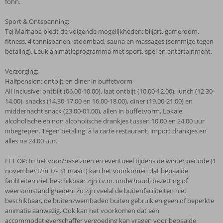
föhn.
Sport & Ontspanning:
Tej Marhaba biedt de volgende mogelijkheden: biljart, gameroom,
fitness, 4 tennisbanen, stoombad, sauna en massages (sommige tegen
betaling). Leuk animatieprogramma met sport, spel en entertainment.
Verzorging:
Halfpension: ontbijt en diner in buffetvorm
All Inclusive: ontbijt (06.00-10.00), laat ontbijt (10.00-12.00), lunch (12.30-
14.00), snacks (14.30-17.00 en 16.00-18.00), diner (19.00-21.00) en
middernacht snack (23.00-01.00), allen in buffetvorm. Lokale
alcoholische en non alcoholische drankjes tussen 10.00 en 24.00 uur
inbegrepen. Tegen betaling: à la carte restaurant, import drankjes en
alles na 24.00 uur.
LET OP: In het voor/naseizoen en eventueel tijdens de winter periode (1
november t/m +/- 31 maart) kan het voorkomen dat bepaalde
faciliteiten niet beschikbaar zijn i.v.m. onderhoud, bezetting of
weersomstandigheden. Zo zijn veelal de buitenfaciliteiten niet
beschikbaar, de buitenzwembaden buiten gebruik en geen of beperkte
animatie aanwezig. Ook kan het voorkomen dat een
accommodatieverschaffer vergoeding kan vragen voor bepaalde