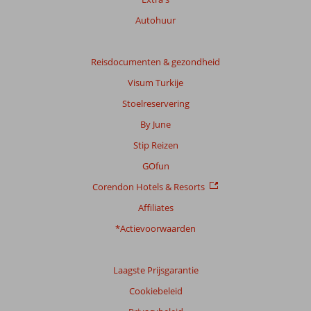
van
Autohuur
de
getoonde
beoordelingen
Reisdocumenten & gezondheid
te
garanderen.
Visum Turkije
Meer
Stoelreservering
info
over
By June
onze
Stip Reizen
beoordelingen.
GOfun
Corendon Hotels & Resorts
Affiliates
*Actievoorwaarden
Laagste Prijsgarantie
Cookiebeleid