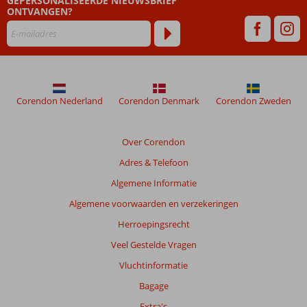
GEPERSONALISEERDE NIEUWSBRIEF
na
ONTVANGEN?
hun
verblijf
in
Tej
Marhaba
Hotel
Corendon Nederland
Corendon Denmark
Corendon Zweden
Beoordelingen
die
Over Corendon
ouder
Adres & Telefoon
zijn
dan
Algemene Informatie
48
Algemene voorwaarden en verzekeringen
maanden
worden
Herroepingsrecht
niet
Veel Gestelde Vragen
meer
weergegeven
Vluchtinformatie
om
Bagage
de
relevantie
Extra's