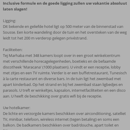
Inclusive formule en de goede ligging zullen uw vakantie absoluut
laten slagen!
Ligging:
Dit bekende en geliefde hotel ligt op 500 meter van de binnenstad van
Sousse. Een korte wandeling door de tuin en het oversteken van de weg
leidt tot het 200 m verderop gelegen privéstrand.
Faciliteiten:
Tej Marhaba met 348 kamers loopt over in een groot winkelcentrum
met verschillende horecagelegenheden, boetieks en de befaamde
discotheek 'Maracana' (1000 plaatsen). U vindt er een receptie, lobby
met zitjes en een TV ruimte. Verder is er een buffetrestaurant, Tunesisch
à la carte restaurant en diverse bars. In de tuin ligt het zwembad met
apart kinderbad. Op het strand en bij het zwembad staan ligbedjes en
parasols. U treft er winkeltjes, kapsalon, internetfaciliteiten en een disco
aan. U heeft de beschikking over gratis wifi bij de receptie.
Uw hotelkamer:
De lichte en verzorgde kamers beschikken over airconditioning, satelliet
TV, minibar, telefoon, wireless internet (tegen betaling) en soms een
balkon. De badkamers beschikken over bad/douche, apart toilet en