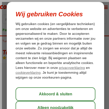
Pakketgarantie
Tunesië
Home
Golf van Hammamet
Sousse
Tej Marhaba Hotel
Tej Marhaba Hotel
Halfpension
-
Hotel