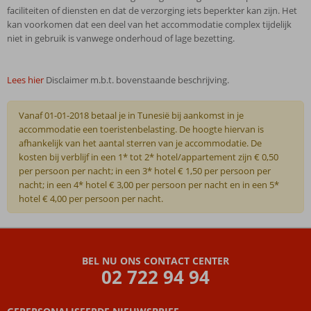
faciliteiten of diensten en dat de verzorging iets beperkter kan zijn. Het
kan voorkomen dat een deel van het accommodatie complex tijdelijk
niet in gebruik is vanwege onderhoud of lage bezetting.
Lees hier
Disclaimer m.b.t. bovenstaande beschrijving.
Vanaf 01-01-2018 betaal je in Tunesië bij aankomst in je
accommodatie een toeristenbelasting. De hoogte hiervan is
afhankelijk van het aantal sterren van je accommodatie. De
kosten bij verblijf in een 1* tot 2* hotel/appartement zijn € 0,50
per persoon per nacht; in een 3* hotel € 1,50 per persoon per
nacht; in een 4* hotel € 3,00 per persoon per nacht en in een 5*
hotel € 4,00 per persoon per nacht.
De
beoordelingen
zijn
BEL NU ONS CONTACT CENTER
door
02 722 94 94
onze
klanten
geschreven