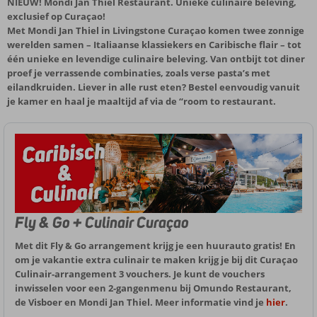
NIEUW!
Mondi Jan Thiel Restaurant. Unieke culinaire beleving,
exclusief op Curaçao!
Met Mondi Jan Thiel in Livingstone Curaçao komen twee zonnige
werelden samen – Italiaanse klassiekers en Caribische flair – tot
één unieke en levendige culinaire beleving. Van ontbijt tot diner
proef je verrassende combinaties, zoals verse pasta’s met
eilandkruiden. Liever in alle rust eten? Bestel eenvoudig vanuit
je kamer en haal je maaltijd af via de “room to restaurant.
Fly & Go + Culinair Curaçao
Met dit Fly & Go arrangement krijg je een huurauto gratis! En
om je vakantie extra culinair te maken krijg je bij dit Curaçao
Culinair-arrangement 3 vouchers. Je kunt de vouchers
inwisselen voor een 2-gangenmenu bij Omundo Restaurant,
de Visboer en Mondi Jan Thiel. Meer informatie vind je
hier
.