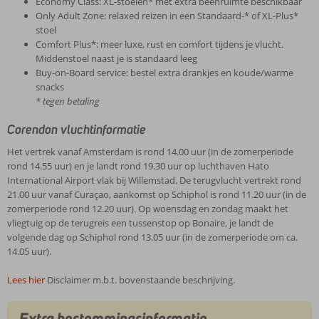
Economy Class: XL-stoelen* met extra beenruimte beschikbaar
Only Adult Zone: relaxed reizen in een Standaard-* of XL-Plus*
stoel
Comfort Plus*: meer luxe, rust en comfort tijdens je vlucht.
Middenstoel naast je is standaard leeg
Buy-on-Board service: bestel extra drankjes en koude/warme
snacks
* tegen betaling
Corendon vluchtinformatie
Het vertrek vanaf Amsterdam is rond 14.00 uur (in de zomerperiode
rond 14.55 uur) en je landt rond 19.30 uur op luchthaven Hato
International Airport vlak bij Willemstad. De terugvlucht vertrekt rond
21.00 uur vanaf Curaçao, aankomst op Schiphol is rond 11.20 uur (in de
zomerperiode rond 12.20 uur). Op woensdag en zondag maakt het
vliegtuig op de terugreis een tussenstop op Bonaire, je landt de
volgende dag op Schiphol rond 13.05 uur (in de zomerperiode om ca.
14.05 uur).
Lees hier
Disclaimer m.b.t. bovenstaande beschrijving.
Extra bestemmingsinformatie