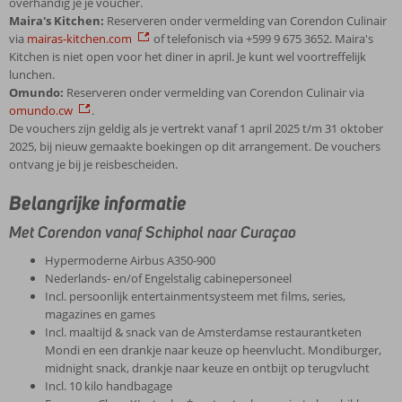
overhandig je je voucher.
Maira's Kitchen:
Reserveren onder vermelding van Corendon Culinair
via
mairas-kitchen.com
of telefonisch via +599 9 675 3652. Maira's
Kitchen is niet open voor het diner in april. Je kunt wel voortreffelijk
lunchen.
Omundo:
Reserveren onder vermelding van Corendon Culinair via
omundo.cw
.
De vouchers zijn geldig als je vertrekt vanaf 1 april 2025 t/m 31 oktober
2025, bij nieuw gemaakte boekingen op dit arrangement. De vouchers
ontvang je bij je reisbescheiden.
Belangrijke informatie
Met Corendon vanaf Schiphol naar Curaçao
Hypermoderne Airbus A350-900
Nederlands- en/of Engelstalig cabinepersoneel
Incl. persoonlijk entertainmentsysteem met films, series,
magazines en games
Incl. maaltijd & snack van de Amsterdamse restaurantketen
Mondi en een drankje naar keuze op heenvlucht. Mondiburger,
midnight snack, drankje naar keuze en ontbijt op terugvlucht
Incl. 10 kilo handbagage