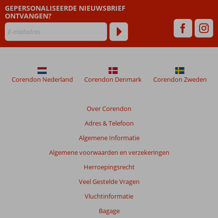
GEPERSONALISEERDE NIEUWSBRIEF
zijn
ONTVANGEN?
dan
48
maanden
worden
niet
meer
weergegeven
Corendon Nederland
Corendon Denmark
Corendon Zweden
om
de
relevantie
Over Corendon
van
Adres & Telefoon
de
getoonde
Algemene Informatie
beoordelingen
Algemene voorwaarden en verzekeringen
te
garanderen.
Herroepingsrecht
Meer
Veel Gestelde Vragen
info
over
Vluchtinformatie
onze
Bagage
beoordelingen.