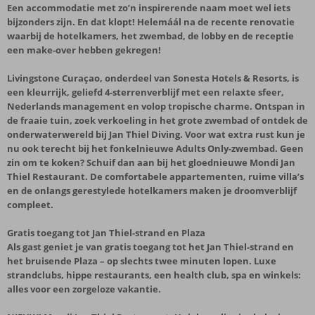
Een accommodatie met zo’n inspirerende naam moet wel iets
bijzonders zijn. En dat klopt! Helemáál na de recente renovatie
waarbij de hotelkamers, het zwembad, de lobby en de receptie
een make-over hebben gekregen!
Livingstone Curaçao, onderdeel van Sonesta Hotels & Resorts, is
een kleurrijk, geliefd 4-sterrenverblijf met een relaxte sfeer,
Nederlands management en volop tropische charme. Ontspan in
de fraaie tuin, zoek verkoeling in het grote zwembad of ontdek de
onderwaterwereld bij Jan Thiel Diving. Voor wat extra rust kun je
nu ook terecht bij het fonkelnieuwe Adults Only-zwembad. Geen
zin om te koken? Schuif dan aan bij het gloednieuwe Mondi Jan
Thiel Restaurant. De comfortabele appartementen, ruime villa’s
en de onlangs gerestylede hotelkamers maken je droomverblijf
compleet.
Gratis toegang tot Jan Thiel-strand en Plaza
Als gast geniet je van gratis toegang tot het Jan Thiel-strand en
het bruisende Plaza – op slechts twee minuten lopen. Luxe
strandclubs, hippe restaurants, een health club, spa en winkels:
alles voor een zorgeloze vakantie.