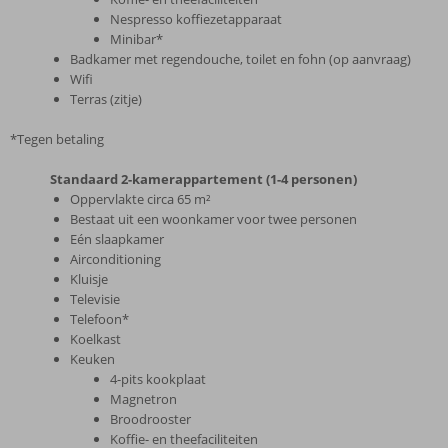
Nespresso koffiezetapparaat
Minibar*
Badkamer met regendouche, toilet en fohn (op aanvraag)
Wifi
Terras (zitje)
*Tegen betaling
Standaard 2-kamerappartement (1-4 personen)
Oppervlakte circa 65 m²
Bestaat uit een woonkamer voor twee personen
Eén slaapkamer
Airconditioning
Kluisje
Televisie
Telefoon*
Koelkast
Keuken
4-pits kookplaat
Magnetron
Broodrooster
Koffie- en theefaciliteiten