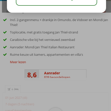
09:00
aug 32°
C
delen
bewaar
Incl. 2-gangenmenu + drankje in Omundo, de Visboer en Mondi Jan
Thiel!
Toplocatie, met gratis toegang Jan Thiel-strand
Caraïbische vibe bij het vernieuwd zwembad
Aanrader: Mondi Jan Thiel Italian Restaurant
Ruime keuze uit kamers, appartementen en villa's
Meer lezen
8,6
Aanrader
839 beoordelingen
+
01 jun 2027 (di)
7 dagen (5 nachten)
vanaf Amsterdam