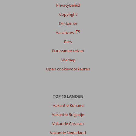
Nederlands (BE + NL) (837)
Privacybeleid
Filter
Copyright
reisgezelschap
Disclaimer
Alle
Vacatures
Sorteren
Pers
op
Duurzamer reizen
datum (nieuw > oud)
Sitemap
Open cookievoorkeuren
Anne
9,0
Nederland
Gezin met oud(ere) kind(eren)
,
19 juli 2026
TOP 10 LANDEN
Vakantie Bonaire
Een
leuke
Vakantie Bulgarije
plek,
Vakantie Curacao
met
alle
Vakantie Nederland