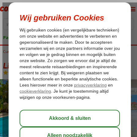
Pakketgarantie
Curaçao
Home
Jan Thiel Baai
Livingstone Curaçao Culinair Curaçao
Livingstone Curaçao Culinair Curaçao
Logies
-
Aparthotel