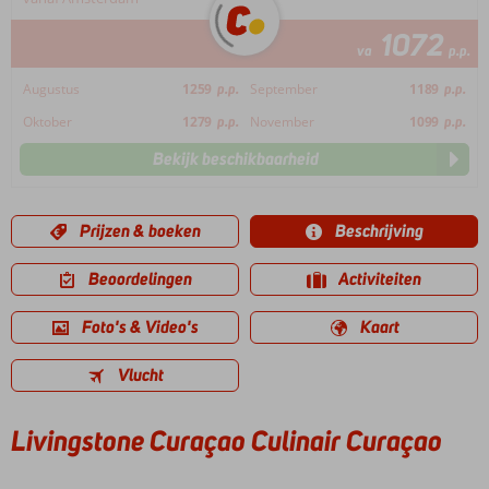
1072
va
p.p.
Augustus
1259
p.p.
September
1189
p.p.
Oktober
1279
p.p.
November
1099
p.p.
Bekijk beschikbaarheid
Prijzen & boeken
Beschrijving
Beoordelingen
Activiteiten
Foto's & Video's
Kaart
Vlucht
Livingstone Curaçao Culinair Curaçao