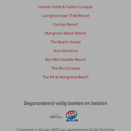
elke
Harbor Hotel & Casino Curaçao
3
Livingstone Jan Thiel Resort
dagen
het
Curinjo Resort
huisje
Mangrove Beach Resort
helemaal
schoonmaken
The Beach House
en
Kura Botanica
schone
handdoeken.
Bon Bini Seaside Resort
Extra
The Ritz Curacao
handdoeken
of
The Rif at Mangrove Beach
dekens
duurde
wat
langer.
Gegarandeerd veilig boeken en betalen
Uiteindelijk
bij
receptie
gevraagd.
Zeer
Corendon is lid van ABTO en aangesloten bij de Stichting