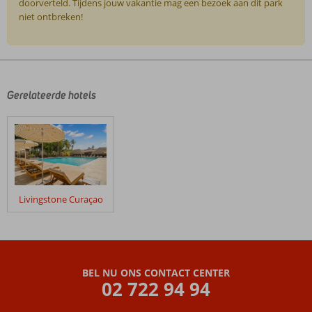
doorverteld. Tijdens jouw vakantie mag een bezoek aan dit park
niet ontbreken!
De
beoordelingen
zijn
door
Gerelateerde hotels
onze
klanten
geschreven
na
hun
verblijf
in
Livingstone Curaçao
Livingstone
Curaçao
Culinair
Curaçao
BEL NU ONS CONTACT CENTER
Beoordelingen
02 722 94 94
die
ouder