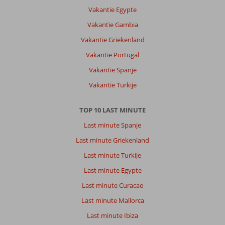
kenmerken
Vakantie Egypte
van
Curacao,
Vakantie Gambia
ligging
Vakantie Griekenland
is
op
Vakantie Portugal
5
Vakantie Spanje
minuten
lopen
Vakantie Turkije
van
Jan
TOP 10 LAST MINUTE
Thiel
Last minute Spanje
Over
Last minute Griekenland
Livingstone
Curaçao
Last minute Turkije
Culinair
Last minute Egypte
Curaçao:
Last minute Curacao
Mooi
resort,
Last minute Mallorca
het
Last minute Ibiza
eten