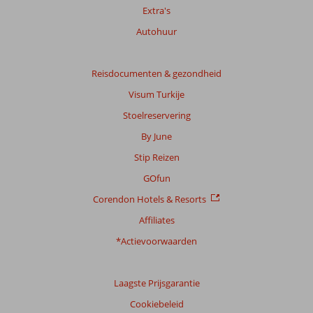
Extra's
Totale
Autohuur
score
Gebaseerd
Reisdocumenten & gezondheid
op:
Visum Turkije
839
beoordelingen
Stoelreservering
By June
Stip Reizen
Scoreverdeling
Algemene indruk
8,6
Eten
7,7
GOfun
Ligging
8,9
Kamers
8,1
Corendon Hotels & Resorts
Service
8,3
Kindvriendelijk
7,9
Prijs/kwaliteit
8,2
Wifi kwaliteit
8,0
Affiliates
*Actievoorwaarden
Ervaringen
van
onze
Laagste Prijsgarantie
klanten
Taal
Cookiebeleid