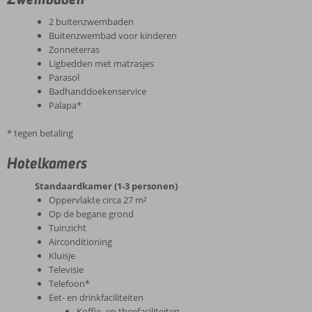
2 buitenzwembaden
Buitenzwembad voor kinderen
Zonneterras
Ligbedden met matrasjes
Parasol
Badhanddoekenservice
Palapa*
* tegen betaling
Hotelkamers
Standaardkamer (1-3 personen)
Oppervlakte circa 27 m²
Op de begane grond
Tuinzicht
Airconditioning
Kluisje
Televisie
Telefoon*
Eet- en drinkfaciliteiten
Koffie- en theefaciliteiten