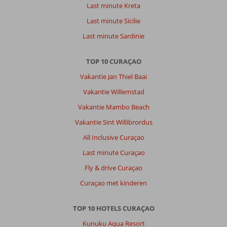
iets
Last minute Kreta
aan
Last minute Sicilie
de
prijs
Last minute Sardinie
voor
wat
TOP 10 CURAÇAO
je
er
Vakantie Jan Thiel Baai
voor
Vakantie Willemstad
krijgt
ten
Vakantie Mambo Beach
opzichte
Vakantie Sint Willibrordus
van
alle
All Inclusive Curaçao
andere
Last minute Curaçao
plekken
waar
Fly & drive Curaçao
we
Curaçao met kinderen
gegeten
hebben.
House
TOP 10 HOTELS CURAÇAO
keeping
Kunuku Aqua Resort
kwam