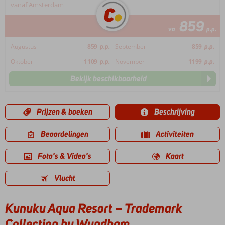
vanaf Amsterdam
859
va
p.p.
Augustus
859
p.p.
September
859
p.p.
Oktober
1109
p.p.
November
1199
p.p.
Bekijk beschikbaarheid
Prijzen & boeken
Beschrijving
Beoordelingen
Activiteiten
Foto's & Video's
Kaart
Vlucht
Kunuku Aqua Resort – Trademark
Collection by Wyndham