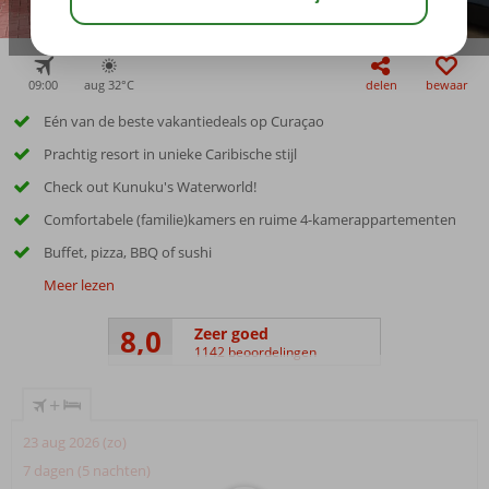
09:00
aug 32°
C
delen
bewaar
Eén van de beste vakantiedeals op Curaçao
Prachtig resort in unieke Caribische stijl
Check out Kunuku's Waterworld!
Comfortabele (familie)kamers en ruime 4-kamerappartementen
Buffet, pizza, BBQ of sushi
Meer lezen
8,0
Zeer goed
1142 beoordelingen
+
23 aug 2026 (zo)
7 dagen (5 nachten)