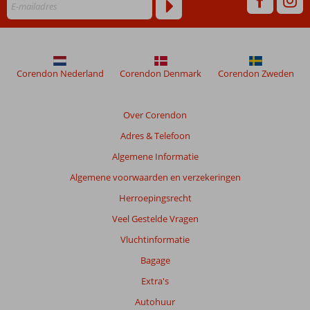
verblijf
in
Kunuku
Aqua
Resort
Corendon Nederland
Corendon Denmark
Corendon Zweden
–
Trademark
Collection
Over Corendon
by
Wyndham
Adres & Telefoon
Algemene Informatie
Beoordelingen
Algemene voorwaarden en verzekeringen
die
ouder
Herroepingsrecht
zijn
Veel Gestelde Vragen
dan
48
Vluchtinformatie
maanden
Bagage
worden
niet
Extra's
meer
Autohuur
weergegeven