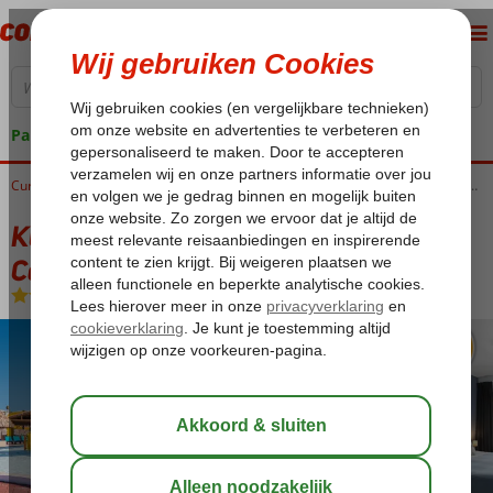
Pakketgarantie
Home
Curaçao
Sint Willibrordus
Kunuku Aqua Resort – Trademark Collection by Wyndham
Kunuku Aqua Resort – Trademark
Collection by Wyndham
All Inclusive
-
Aparthotel