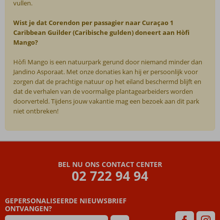
vullen.
Wist je dat Corendon per passagier naar Curaçao 1
Caribbean Guilder (Caribische gulden) doneert aan Hòfi
Mango?
Hòfi Mango is een natuurpark gerund door niemand minder dan
Jandino Asporaat. Met onze donaties kan hij er persoonlijk voor
zorgen dat de prachtige natuur op het eiland beschermd blijft en
dat de verhalen van de voormalige plantagearbeiders worden
doorverteld. Tijdens jouw vakantie mag een bezoek aan dit park
niet ontbreken!
De
beoordelingen
zijn
BEL NU ONS CONTACT CENTER
door
02 722 94 94
onze
klanten
geschreven
GEPERSONALISEERDE NIEUWSBRIEF
na
ONTVANGEN?
hun