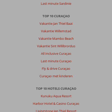
Last minute Sardinie
ook
prima
maar
TOP 10 CURAÇAO
dan
Vakantie Jan Thiel Baai
heb
je
Vakantie Willemstad
geen
Vakantie Mambo Beach
eigen
keuze.
Vakantie Sint Willibrordus
All Inclusive Curaçao
Over
Kunuku
Last minute Curaçao
Aqua
Fly & drive Curaçao
Resort
–
Curaçao met kinderen
Trademark
Collection
TOP 10 HOTELS CURAÇAO
by
Wyndham:
Kunuku Aqua Resort
De
Harbor Hotel & Casino Curaçao
wifi
was
Livingstone Jan Thiel Resort