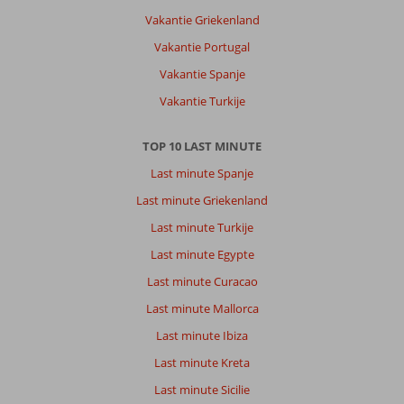
datum (nieuw > oud)
Vakantie Griekenland
Vakantie Portugal
Peggy
9,0
Nederland
Vakantie Spanje
Gezin met oud(ere) kind(eren)
Vakantie Turkije
,
17 juli 2026
TOP 10 LAST MINUTE
Perfecte
Last minute Spanje
ligging
Last minute Griekenland
om
het
Last minute Turkije
eiland
Last minute Egypte
te
verkennen.
Last minute Curacao
Wel
Last minute Mallorca
een
auto
Last minute Ibiza
nodig.
Last minute Kreta
De
shuttle
Last minute Sicilie
bus