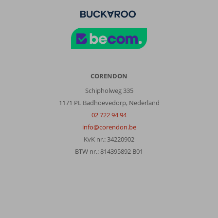
schone
handdoeken.
Buffet
zoals
je
een
buffer
verwacht.
CORENDON
Prima
Schipholweg 335
voor
ons.
1171 PL Badhoevedorp, Nederland
Aan
02 722 94 94
de
info@corendon.be
bar
KvK nr.: 34220902
kon
je
BTW nr.: 814395892 B01
ook
snacks
halen
en
dit
waren