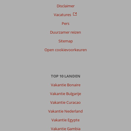
Disclaimer
Vacatures
Scoreverdeling
Pers
Algemene indruk
8,0
Eten
6,8
Ligging
7,6
Kamers
7,7
Duurzamer reizen
Service
7,3
Kindvriendelijk
8,2
Sitemap
Prijs/kwaliteit
7,6
Wifi kwaliteit
8,0
Open cookievoorkeuren
Ervaringen
van
onze
klanten
TOP 10 LANDEN
Taal
Vakantie Bonaire
Nederlands (BE + NL) (1135)
Vakantie Bulgarije
Filter
reisgezelschap
Vakantie Curacao
Alle
Vakantie Nederland
Sorteren
Vakantie Egypte
op
Vakantie Gambia