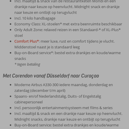
Incl. maaltijd & snack van de restaurantketen Mondi en een
drankje naar keuze op heenvlucht. Midnight snack en drankje
naar keuze en ontbijt op terugvlucht
Incl. 10 kilo handbagage
Economy Class: XL-stoelen* met extra beenruimte beschikbaar
Only Adult Zone: relaxed reizen in een Standaard-* of XL-Plus*
stoel
Comfort Plus*
: meer luxe, rust en comfort tijdens je vlucht.
Middenstoel naast je is standaard leeg
Buy-on-Board service*: bestel extra drankjes en koude/warme
snacks
* tegen betaling
Met Corendon vanaf Düsseldorf naar Curaçao
Moderne Airbus A330-300 iedere maandag, donderdag en
zaterdag (december t/m april)
Spaans- en/of Nederlandstalig, Duits- of Engelstalig
cabinepersoneel
Incl. persoonlijk entertainmentsysteem met films & series
Incl. maaltijd & snack en een drankje naar keuze op heenvlucht.
Midnight snacks, drankje naar keuze en ontbijt op terugvlucht
Buy-on-Board service: bestel extra drankjes en koude/warme