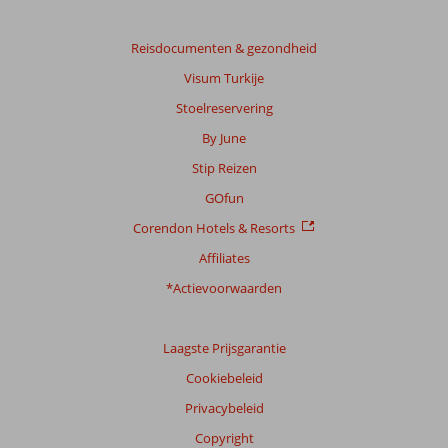
om
de
Reisdocumenten & gezondheid
relevantie
van
Visum Turkije
de
Stoelreservering
getoonde
beoordelingen
By June
te
Stip Reizen
garanderen.
Meer
GOfun
info
Corendon Hotels & Resorts
over
onze
Affiliates
beoordelingen.
*Actievoorwaarden
Totale
score
Laagste Prijsgarantie
Gebaseerd
Cookiebeleid
op:
Privacybeleid
1142
beoordelingen
Copyright