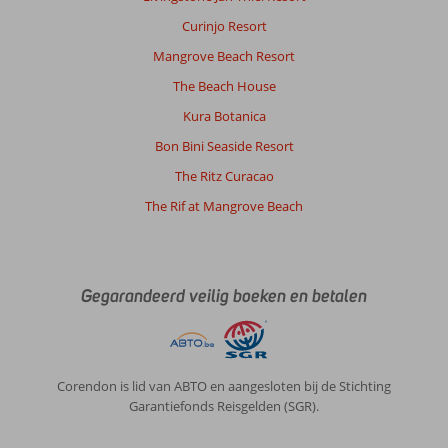
top
Curinjo Resort
wat
voor
Mangrove Beach Resort
een
The Beach House
puber
ideaal
Kura Botanica
is.
Bon Bini Seaside Resort
Het
waterpark
The Ritz Curacao
meer
The Rif at Mangrove Beach
geschikt
voor
jongere
kinderen.
Gegarandeerd veilig boeken en betalen
Kamers
elke
dag
schoon
en
Corendon is lid van ABTO en aangesloten bij de Stichting
om
Garantiefonds Reisgelden (SGR).
de
dag