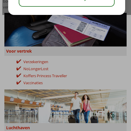
boeken van ruimbagage, reisverzekering, autohuur en parkeren bij de
verschillende luchthavens.
Voor vertrek
Verzekeringen
NoLongerLost
Koffers Princess Traveller
Vaccinaties
Luchthaven