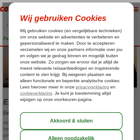
Pakketgarantie
Extra producten en services
Eenvoudig extra producten en services bijboeken
Als je kiest voor een pakketreis van Corendon, dan kun je zowel tijdens
het boeken als achteraf extra's en services bijboeken. Zo ga je straks
goed voorbereid en zorgeloos op vakantie. Denk bijvoorbeeld aan het