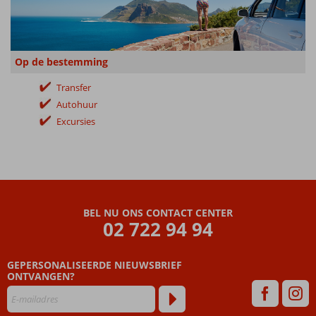
Op de bestemming
Transfer
Autohuur
Excursies
BEL NU ONS CONTACT CENTER
02 722 94 94
GEPERSONALISEERDE NIEUWSBRIEF
ONTVANGEN?