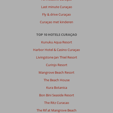
Last minute Curaçao
Anoniem
10
Nederland
Fly & drive Curaçao
Alleen
,
Curaçao met kinderen
28 juni 2026
TOP 10 HOTELS CURAÇAO
Kom
Kunuku Aqua Resort
hier
Harbor Hotel & Casino Curaçao
al
22
Livingstone Jan Thiel Resort
jaar,
Curinjo Resort
dus
zegt
Mangrove Beach Resort
genoeg.
The Beach House
Inmiddels
veel
Kura Botanica
vrienden
Bon Bini Seaside Resort
en
kennissen
The Ritz Curacao
daar.
The Rif at Mangrove Beach
Temperatuur,