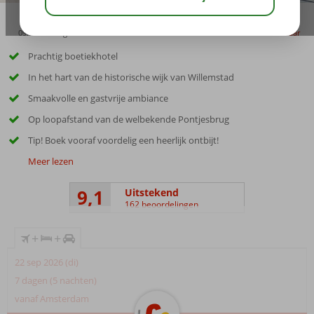
09:00
aug 32°
C
delen
bewaar
Prachtig boetiekhotel
In het hart van de historische wijk van Willemstad
Smaakvolle en gastvrije ambiance
Op loopafstand van de welbekende Pontjesbrug
Tip! Boek vooraf voordelig een heerlijk ontbijt!
Meer lezen
9,1
Uitstekend
162 beoordelingen
+
+
22 sep 2026 (di)
7 dagen (5 nachten)
vanaf Amsterdam