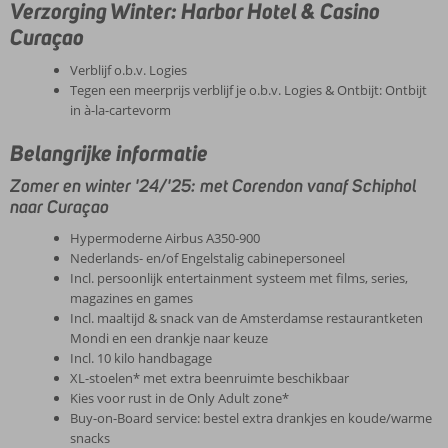
Verzorging Winter: Harbor Hotel & Casino
Curaçao
Verblijf o.b.v. Logies
Tegen een meerprijs verblijf je o.b.v. Logies & Ontbijt: Ontbijt
in à-la-cartevorm
Belangrijke informatie
Zomer en winter '24/'25: met Corendon vanaf Schiphol
naar Curaçao
Hypermoderne Airbus A350-900
Nederlands- en/of Engelstalig cabinepersoneel
Incl. persoonlijk entertainment systeem met films, series,
magazines en games
Incl. maaltijd & snack van de Amsterdamse restaurantketen
Mondi en een drankje naar keuze
Incl. 10 kilo handbagage
XL-stoelen* met extra beenruimte beschikbaar
Kies voor rust in de Only Adult zone*
Buy-on-Board service: bestel extra drankjes en koude/warme
snacks