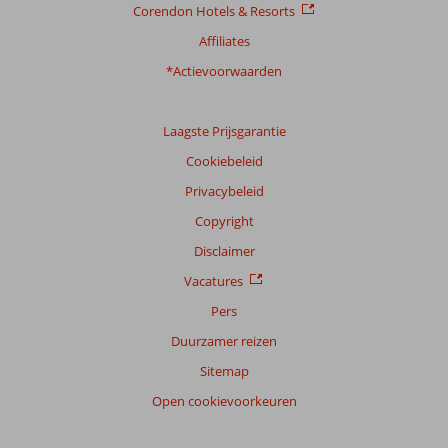
Corendon Hotels & Resorts
Scoreverdeling
Affiliates
Algemene indruk
9,1
Eten
8,2
*Actievoorwaarden
Ligging
9,4
Kamers
8,8
Service
9,0
Kindvriendelijk
8,5
Prijs/kwaliteit
8,8
Wifi kwaliteit
9,1
Laagste Prijsgarantie
Cookiebeleid
Ervaringen
van
Privacybeleid
onze
klanten
Copyright
Taal
Disclaimer
Nederlands (BE + NL) (162)
Vacatures
Filter
Pers
reisgezelschap
Duurzamer reizen
Alle
Sitemap
Sorteren
op
Open cookievoorkeuren
datum (nieuw > oud)