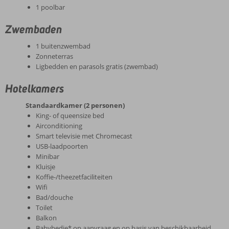
1 poolbar
Zwembaden
1 buitenzwembad
Zonneterras
Ligbedden en parasols gratis (zwembad)
Hotelkamers
Standaardkamer (2 personen)
King- of queensize bed
Airconditioning
Smart televisie met Chromecast
USB-laadpoorten
Minibar
Kluisje
Koffie-/theezetfaciliteiten
Wifi
Bad/douche
Toilet
Balkon
Babybedje* op aanvraag en op basis van beschikbaarheid