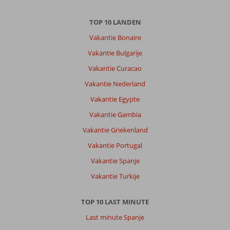
Rene
8,0
TOP 10 LANDEN
Nederland
Vakantie Bonaire
Gezin met oud(ere) kind(eren)
,
11 juli 2026
Vakantie Bulgarije
Vakantie Curacao
Prima
Vakantie Nederland
locatie;
Vakantie Egypte
mooi
centraal
Vakantie Gambia
gelegen
Vakantie Griekenland
en
auto
Vakantie Portugal
voor
Vakantie Spanje
de
deur
Vakantie Turkije
midden
in
TOP 10 LAST MINUTE
Willemstad
Last minute Spanje
Over