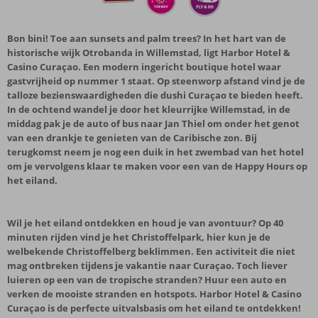
Bon bini! Toe aan sunsets and palm trees? In het hart van de
historische wijk Otrobanda in Willemstad, ligt Harbor Hotel &
Casino Curaçao. Een modern ingericht boutique hotel waar
gastvrijheid op nummer 1 staat. Op steenworp afstand vind je de
talloze bezienswaardigheden die dushi Curaçao te bieden heeft.
In de ochtend wandel je door het kleurrijke Willemstad, in de
middag pak je de auto of bus naar Jan Thiel om onder het genot
van een drankje te genieten van de Caribische zon. Bij
terugkomst neem je nog een duik in het zwembad van het hotel
om je vervolgens klaar te maken voor een van de Happy Hours op
het eiland.
Wil je het eiland ontdekken en houd je van avontuur? Op 40
minuten rijden vind je het Christoffelpark, hier kun je de
welbekende Christoffelberg beklimmen. Een activiteit die niet
mag ontbreken tijdens je vakantie naar Curaçao. Toch liever
luieren op een van de tropische stranden? Huur een auto en
verken de mooiste stranden en hotspots. Harbor Hotel & Casino
Curaçao is de perfecte uitvalsbasis om het eiland te ontdekken!