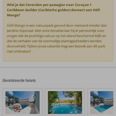
Wist je dat Corendon per passagier naar Curaçao 1
Caribbean Guilder (Caribische gulden) doneert aan Hòfi
Mango?
Hòfi Mango is een natuurpark gerund door niemand minder dan
Jandino Asporaat. Met onze donaties kan hij er persoonlijk voor
zorgen dat de prachtige natuur op het eiland beschermd blijft en
dat de verhalen van de voormalige plantagearbeiders worden
doorverteld. Tijdens jouw vakantie mag een bezoek aan dit park
niet ontbreken!
De
beoordelingen
zijn
door
Gerelateerde hotels
onze
klanten
geschreven
na
hun
verblijf