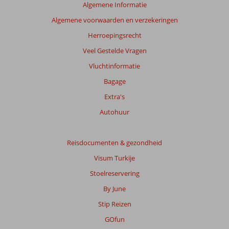
de
Algemene Informatie
relevantie
Algemene voorwaarden en verzekeringen
van
de
Herroepingsrecht
getoonde
Veel Gestelde Vragen
beoordelingen
te
Vluchtinformatie
garanderen.
Bagage
Meer
info
Extra's
over
Autohuur
onze
beoordelingen.
Reisdocumenten & gezondheid
Totale
Visum Turkije
score
Stoelreservering
Gebaseerd
By June
op:
162
Stip Reizen
beoordelingen
GOfun