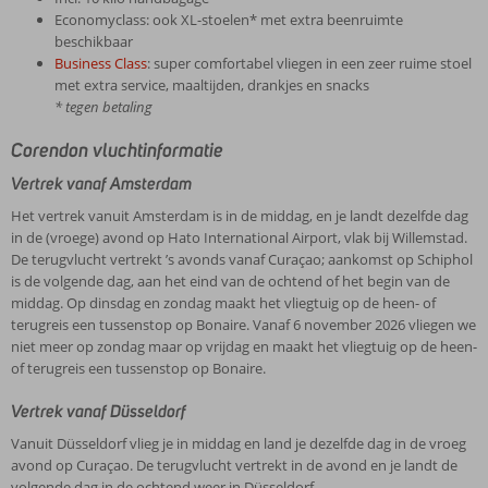
Economyclass: ook XL-stoelen* met extra beenruimte
beschikbaar
Business Class
: super comfortabel vliegen in een zeer ruime stoel
met extra service, maaltijden, drankjes en snacks
* tegen betaling
Corendon vluchtinformatie
Vertrek vanaf Amsterdam
Het vertrek vanuit Amsterdam is in de middag, en je landt dezelfde dag
in de (vroege) avond op Hato International Airport, vlak bij Willemstad.
De terugvlucht vertrekt ’s avonds vanaf Curaçao; aankomst op Schiphol
is de volgende dag, aan het eind van de ochtend of het begin van de
middag. Op dinsdag en zondag maakt het vliegtuig op de heen- of
terugreis een tussenstop op Bonaire. Vanaf 6 november 2026 vliegen we
niet meer op zondag maar op vrijdag en maakt het vliegtuig op de heen-
of terugreis een tussenstop op Bonaire.
Vertrek vanaf Düsseldorf
Vanuit Düsseldorf vlieg je in middag en land je dezelfde dag in de vroeg
avond op Curaçao. De terugvlucht vertrekt in de avond en je landt de
volgende dag in de ochtend weer in Düsseldorf.