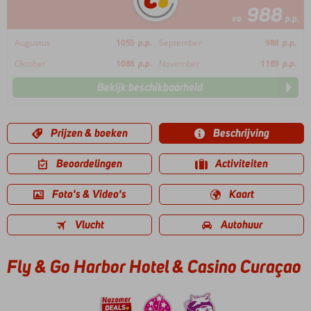
988
va
p.p.
Augustus
1055
p.p.
September
988
p.p.
Oktober
1088
p.p.
November
1189
p.p.
Bekijk beschikbaarheid
Prijzen & boeken
Beschrijving
Beoordelingen
Activiteiten
Foto's & Video's
Kaart
Vlucht
Autohuur
Fly & Go Harbor Hotel & Casino Curaçao