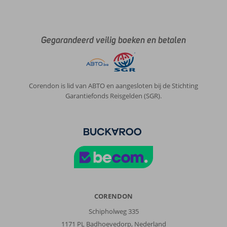
lekker
eten,
genoeg
te
Gegarandeerd veilig boeken en betalen
doen.
Alles
voor
een
Corendon is lid van ABTO en aangesloten bij de Stichting
relaxte
Garantiefonds Reisgelden (SGR).
vakantie.
Over
Fly
&
Go
Harbor
Hotel
&
Casino
CORENDON
Curaçao:
Heel
Schipholweg 335
mooi
1171 PL Badhoevedorp, Nederland