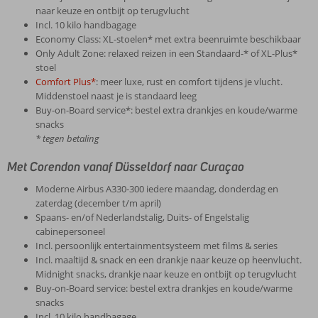
naar keuze en ontbijt op terugvlucht
Incl. 10 kilo handbagage
Economy Class: XL-stoelen* met extra beenruimte beschikbaar
Only Adult Zone: relaxed reizen in een Standaard-* of XL-Plus*
stoel
Comfort Plus*
: meer luxe, rust en comfort tijdens je vlucht.
Middenstoel naast je is standaard leeg
Buy-on-Board service*: bestel extra drankjes en koude/warme
snacks
* tegen betaling
Met Corendon vanaf Düsseldorf naar Curaçao
Moderne Airbus A330-300 iedere maandag, donderdag en
zaterdag (december t/m april)
Spaans- en/of Nederlandstalig, Duits- of Engelstalig
cabinepersoneel
Incl. persoonlijk entertainmentsysteem met films & series
Incl. maaltijd & snack en een drankje naar keuze op heenvlucht.
Midnight snacks, drankje naar keuze en ontbijt op terugvlucht
Buy-on-Board service: bestel extra drankjes en koude/warme
snacks
Incl. 10 kilo handbagage