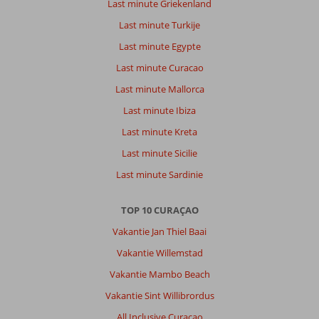
Last minute Griekenland
Fly
&
Last minute Turkije
Go
Last minute Egypte
Harbor
Hotel
Last minute Curacao
&
Last minute Mallorca
Casino
Curaçao:
Last minute Ibiza
12x
Last minute Kreta
precies
Last minute Sicilie
hetzelfde
ontbijt
Last minute Sardinie
gekregen.
Geen
TOP 10 CURAÇAO
enkele
variatie.
Vakantie Jan Thiel Baai
Vakantie Willemstad
Algemene indruk
8
Eten
7
Ligging
8
Kamers
9
Vakantie Mambo Beach
Service
9
Kindvriendelijk
-
Vakantie Sint Willibrordus
Prijs/kwaliteit
9
Wifi kwaliteit
9
All Inclusive Curaçao