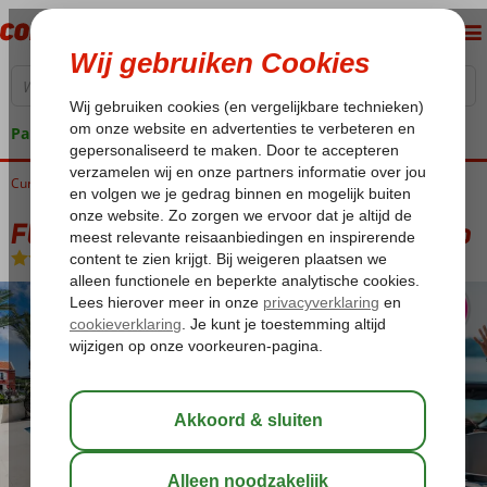
Pakketgarantie
Curaçao
Home
Willemstad
Fly & Go Harbor Hotel & Casino Curaçao
Fly & Go Harbor Hotel & Casino Curaçao
Logies
-
Hotel