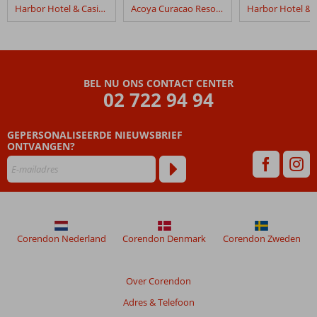
in
Harbor Hotel & Casino Curaçao Culinair Curaçao
Acoya Curacao Resort, Villas & Spa
Fly
&
Go
Harbor
Hotel
BEL NU ONS CONTACT CENTER
&
02 722 94 94
Casino
Curaçao
GEPERSONALISEERDE NIEUWSBRIEF
ONTVANGEN?
Beoordelingen
die
ouder
zijn
dan
48
maanden
Corendon Nederland
Corendon Denmark
Corendon Zweden
worden
niet
meer
Over Corendon
weergegeven
Adres & Telefoon
om