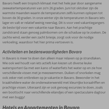
Bavaro heeft een tropisch klimaat met het hele jaar door aangename
zeewatertemperaturen van zo’n 26 graden. Juni tot oktober zijn de
warmste maanden waarin de temperaturen zelfs kunnen oplopen tot
boven de 30 graden. In onze winter zijn de temperaturen in Bavaro iets
lager en valt er relatief weinig neerslag. Dit is voor veel vakantiegangers
de beste tijd voor een vakantie naar Bavaro. Aan het prachtige
zandstrand staan genoeg palmbomen om de schaduw op te zoeken. De
zachte wind, eerder een zacht briesje, zorgt ook voor de nodige
verkoeling, waardoor het hier prima vertoeven is.
Activiteiten en bezienswaardigheden Bavaro
In Bavaro is meer te doen dan alleen maar relaxen op je strandlaken.
Wie ook wel houdt van iets actiefs kan kiezen uit diverse leuke
watersporten! Ga met een kano of waterfiets het water op en zie hoe
verschillende vissen met je meezwemmen. Duiken of snorkelen mag
ook zeker niet ontbreken op je vakantie in Bavaro. Bewonder in het
kraakheldere water de onderwaterwereld met kleurrijke koraalriffen en
prachtige vissen. Uiteraard zijn er ook genoeg excursies te doen, zoals
een boottocht naar verschillende eilandjes of een spectaculaire dagtour
met een buggy!
Hotels en Appartementen in Bavaro