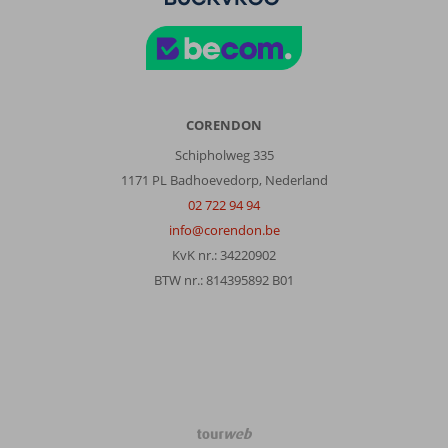
CORENDON
Schipholweg 335
1171 PL Badhoevedorp, Nederland
02 722 94 94
info@corendon.be
KvK nr.: 34220902
BTW nr.: 814395892 B01
TourWeb