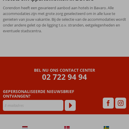
Corendon heeft een gevarieerd aanbod aan hotels in Bavaro. Alle
accommodaties zijn met grote zorg geselecteerd om in alle luxe te
genieten van jouw vakantie. Bij de selectie van de accommodaties wordt
onder andere gelet op de ligging t.o.v. stranden, eetgelegenheden en
eventuele stadscentra.
BEL NU ONS CONTACT CENTER
02 722 94 94
GEPERSONALISEERDE NIEUWSBRIEF
ONTVANGEN?