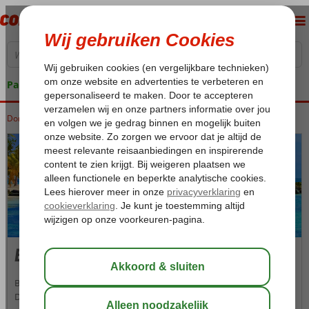
Pakketgarantie
Dominicaanse Republiek
Home
Punta Cana
Punta Cana
Bavaro
Bavaro
Bavaro is niet voor niets de grootste toeristische hotspot van de
Dominicaanse Republiek. Exotische witte zandstranden,