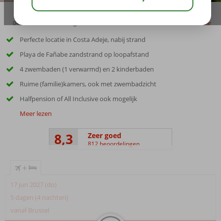
04:20
00:25
aug 28°
C
delen
bewaar
Perfecte locatie in Costa Adeje, nabij strand
Playa de Fañabe zandstrand op loopafstand
4 zwembaden (1 verwarmd) en 2 kinderbaden
Ruime (familie)kamers, ook met zwembadzicht
Halfpension of All Inclusive ook mogelijk
Meer lezen
8,3
Zeer goed
812 beoordelingen
+
17 jun 2027 (do)
5 dagen (4 nachten)
vanaf Brussel