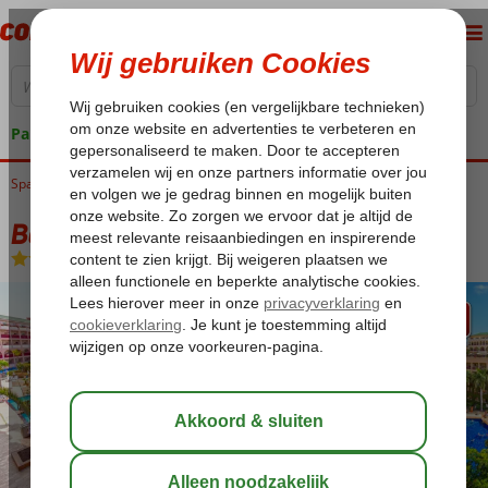
Pakketgarantie
Spanje
Home
Canarische Eilanden
Tenerife
Costa Adeje
Best Jacaranda
Best Jacaranda
Logies en ontbijt
-
Hotel