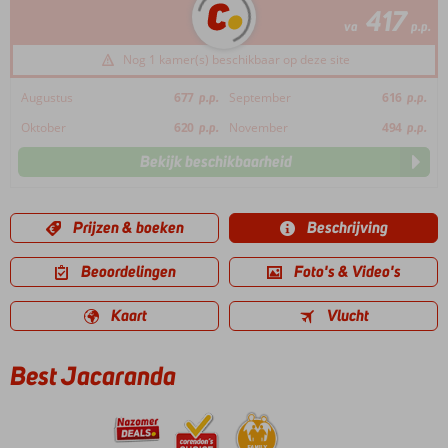
417
va
p.p.
Nog 1 kamer(s) beschikbaar op deze site
Augustus
677
p.p.
September
616
p.p.
Oktober
620
p.p.
November
494
p.p.
Bekijk beschikbaarheid
Prijzen & boeken
Beschrijving
Beoordelingen
Foto's & Video's
Kaart
Vlucht
Best Jacaranda