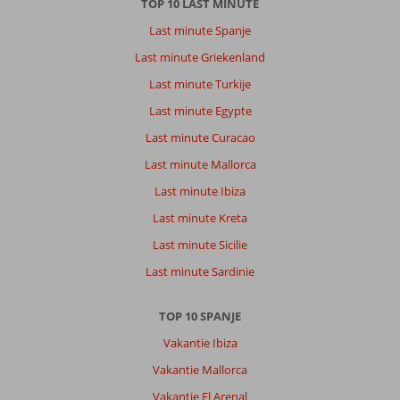
TOP 10 LAST MINUTE
Over
Best
Last minute Spanje
Jacaranda:
Last minute Griekenland
Het
Last minute Turkije
hotel
is
Last minute Egypte
wat
Last minute Curacao
gedateerd
en
Last minute Mallorca
kan
Last minute Ibiza
hier
en
Last minute Kreta
daar
Last minute Sicilie
wel
wat
Last minute Sardinie
onderhoud
gebruiken.
TOP 10 SPANJE
Daarentegen
is
Vakantie Ibiza
er
Vakantie Mallorca
net
een
Vakantie El Arenal