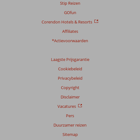
Stip Reizen
Taal
Nederlands (BE + NL) (756)
GOfun
Corendon Hotels & Resorts
Filter
reisgezelschap
Affiliates
Alle
*Actievoorwaarden
Sorteren
op
Laagste Prijsgarantie
datum (nieuw > oud)
Cookiebeleid
Privacybeleid
Anoniem
7,0
Nederland
Copyright
Gezin met oud(ere) kind(eren)
Disclaimer
,
23 juli 2026
Vacatures
Pers
Over
Duurzamer reizen
Costa
Adeje:
Sitemap
Stranden