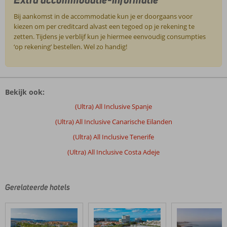
Bij aankomst in de accommodatie kun je er doorgaans voor
kiezen om per creditcard alvast een tegoed op je rekening te
zetten. Tijdens je verblijf kun je hiermee eenvoudig consumpties
‘op rekening’ bestellen. Wel zo handig!
De
beoordelingen
Bekijk ook:
zijn
door
(Ultra) All Inclusive Spanje
onze
(Ultra) All Inclusive Canarische Eilanden
klanten
geschreven
(Ultra) All Inclusive Tenerife
na
(Ultra) All Inclusive Costa Adeje
hun
verblijf
in
Best
Gerelateerde hotels
Jacaranda
Beoordelingen