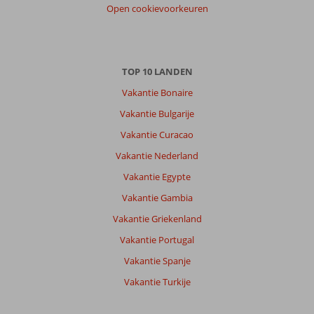
Open cookievoorkeuren
en
gezellige
boulevard
is
makkelijk
TOP 10 LANDEN
bereikbaar
Vakantie Bonaire
per
voet.
Vakantie Bulgarije
Landinwaarts
Vakantie Curacao
is
de
Vakantie Nederland
prachtige
Vakantie Egypte
natuur
te
Vakantie Gambia
vinden
Vakantie Griekenland
van
het
Vakantie Portugal
eiland
Vakantie Spanje
(excursietip:
Gran
Vakantie Turkije
Tour)