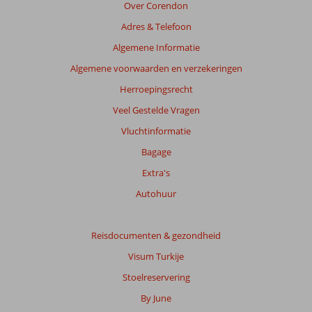
Over Corendon
beoordelingen.
Adres & Telefoon
Totale
Algemene Informatie
score
Algemene voorwaarden en verzekeringen
Gebaseerd
Herroepingsrecht
op:
Veel Gestelde Vragen
812
beoordelingen
Vluchtinformatie
Bagage
Extra's
Scoreverdeling
Algemene indruk
8,3
Eten
8,0
Autohuur
Ligging
8,5
Kamers
7,9
Service
8,4
Kindvriendelijk
8,1
Reisdocumenten & gezondheid
Prijs/kwaliteit
8,2
Wifi kwaliteit
7,4
Visum Turkije
Ervaringen
Stoelreservering
van
onze
By June
klanten