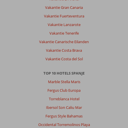
nieuwe
Vakantie Gran Canaria
brasserie
geopend
Vakantie Fuerteventura
waar
Vakantie Lanzarote
je
rustig
Vakantie Tenerife
kunt
Vakantie Canarische Eilanden
eten
in
Vakantie Costa Brava
een
Vakantie Costa del Sol
sfeervolle
inrichting.
En
TOP 10 HOTELS SPANJE
voor
Marble Stella Maris
kleine
kinderen
Fergus Club Europa
is
Torreblanca Hotel
er
afgelopen
Ibersol Son Caliu Mar
week
Fergus Style Bahamas
een
gloednieuw
Occidental Torremolinos Playa
zwembad