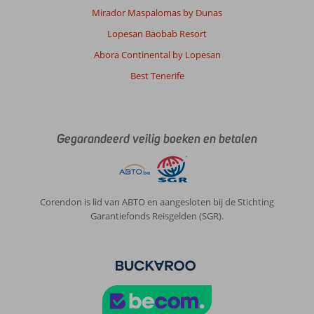
Mirador Maspalomas by Dunas
incl.
glijbanen
Lopesan Baobab Resort
geopend,
Abora Continental by Lopesan
erg
leuk!
Best Tenerife
Algemene indruk
7
Eten
7
Ligging
9
Kamers
7
Service
8
Kindvriendelijk
8
Gegarandeerd veilig boeken en betalen
Prijs/kwaliteit
7
Wifi kwaliteit
4
Marlon
8,0
Nederland
Corendon is lid van ABTO en aangesloten bij de Stichting
Garantiefonds Reisgelden (SGR).
Gezin met oud(ere) kind(eren)
,
17 juli 2026
Over
Costa
Adeje: