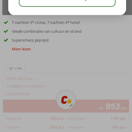
04:50
aug 40°
C
delen
bewaar
7 nachten 5* cruise, 7 nachten 4* hotel
Ideale combinatie van cultuur en strand
Superscherp geprijsd
Meer lezen
+
09 jan 2027 (za)
15 dagen (14 nachten)
vanaf Brussel
953
va
p.p.
Augustus
1203
p.p.
September
1145
p.p.
Oktober
1252
p.p.
November
919
p.p.