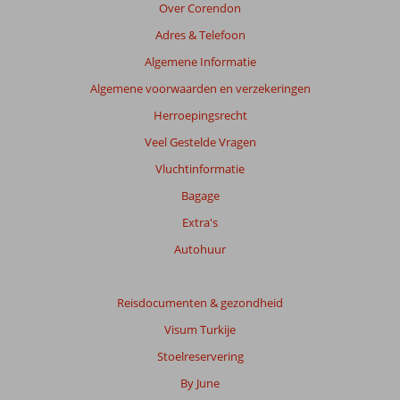
Over Corendon
4*
Adres & Telefoon
Beoordelingen
Algemene Informatie
die
Algemene voorwaarden en verzekeringen
ouder
zijn
Herroepingsrecht
dan
Veel Gestelde Vragen
48
maanden
Vluchtinformatie
worden
Bagage
niet
meer
Extra's
weergegeven
Autohuur
om
de
relevantie
Reisdocumenten & gezondheid
van
de
Visum Turkije
getoonde
Stoelreservering
beoordelingen
te
By June
garanderen.