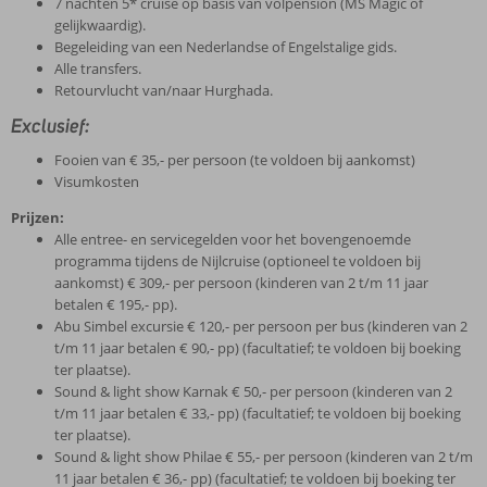
7 nachten 5* cruise op basis van volpension (MS Magic of
gelijkwaardig).
Begeleiding van een Nederlandse of Engelstalige gids.
Alle transfers.
Retourvlucht van/naar Hurghada.
Exclusief:
Fooien van € 35,- per persoon (te voldoen bij aankomst)
Visumkosten
Prijzen:
Alle entree- en servicegelden voor het bovengenoemde
programma tijdens de Nijlcruise (optioneel te voldoen bij
aankomst) € 309,- per persoon (kinderen van 2 t/m 11 jaar
betalen € 195,- pp).
Abu Simbel excursie € 120,- per persoon per bus (kinderen van 2
t/m 11 jaar betalen € 90,- pp) (facultatief; te voldoen bij boeking
ter plaatse).
Sound & light show Karnak € 50,- per persoon (kinderen van 2
t/m 11 jaar betalen € 33,- pp) (facultatief; te voldoen bij boeking
ter plaatse).
Sound & light show Philae € 55,- per persoon (kinderen van 2 t/m
11 jaar betalen € 36,- pp) (facultatief; te voldoen bij boeking ter