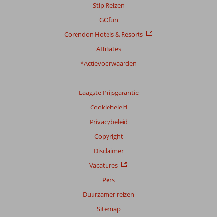
Stip Reizen
Meer
info
GOfun
over
Corendon Hotels & Resorts
onze
beoordelingen.
Affiliates
*Actievoorwaarden
Laagste Prijsgarantie
Cookiebeleid
Privacybeleid
Copyright
Disclaimer
Vacatures
Pers
Duurzamer reizen
Sitemap