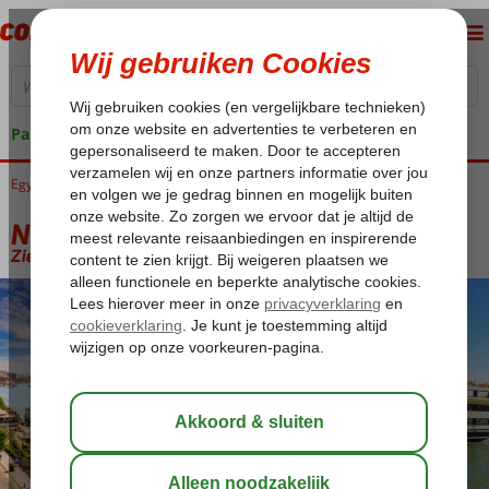
Pakketgarantie
Egypte
Home
Luxor
Nijlcruise
Nijlcruise 5* & Aqua Blu Resort 4*
Nijlcruise 5* & Aqua Blu Resort 4*
Zie beschrijving