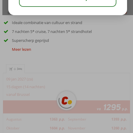
04:50
aug 40°
C
delen
bewaar
Ideale combinatie van cultuur en strand
7 nachten 5* cruise, 7 nachten 5* strandhotel
Superscherp geprijsd
Meer lezen
+
09 jan 2027 (za)
15 dagen (14 nachten)
vanaf Brussel
1295
va
p.p.
Augustus
1363
p.p.
September
1393
p.p.
Oktober
1604
p.p.
November
1260
p.p.