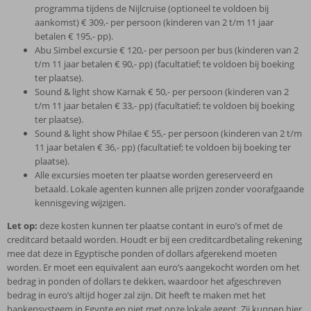
programma tijdens de Nijlcruise (optioneel te voldoen bij
aankomst) € 309,- per persoon (kinderen van 2 t/m 11 jaar
betalen € 195,- pp).
Abu Simbel excursie € 120,- per persoon per bus (kinderen van 2
t/m 11 jaar betalen € 90,- pp) (facultatief; te voldoen bij boeking
ter plaatse).
Sound & light show Karnak € 50,- per persoon (kinderen van 2
t/m 11 jaar betalen € 33,- pp) (facultatief; te voldoen bij boeking
ter plaatse).
Sound & light show Philae € 55,- per persoon (kinderen van 2 t/m
11 jaar betalen € 36,- pp) (facultatief; te voldoen bij boeking ter
plaatse).
Alle excursies moeten ter plaatse worden gereserveerd en
betaald. Lokale agenten kunnen alle prijzen zonder voorafgaande
kennisgeving wijzigen.
Let op:
deze kosten kunnen ter plaatse contant in euro’s of met de
creditcard betaald worden. Houdt er bij een creditcardbetaling rekening
mee dat deze in Egyptische ponden of dollars afgerekend moeten
worden. Er moet een equivalent aan euro’s aangekocht worden om het
bedrag in ponden of dollars te dekken, waardoor het afgeschreven
bedrag in euro’s altijd hoger zal zijn. Dit heeft te maken met het
bankensysteem in Egypte en niet met onze lokale agent. Zij kunnen hier