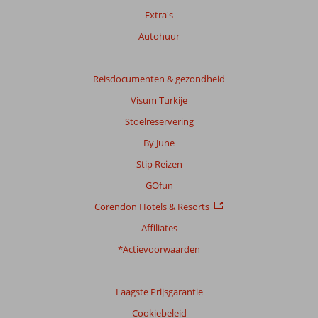
weergegeven
Extra's
om
Autohuur
de
relevantie
van
Reisdocumenten & gezondheid
de
getoonde
Visum Turkije
beoordelingen
Stoelreservering
te
garanderen.
By June
Meer
Stip Reizen
info
over
GOfun
onze
Corendon Hotels & Resorts
beoordelingen.
Affiliates
*Actievoorwaarden
Laagste Prijsgarantie
Cookiebeleid