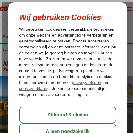
Pakketgarantie
Egypte
Home
Luxor
Nijlcruise
Nijlcruise 5* & Sheraton Miramar 5*
Nijlcruise 5* & Sheraton Miramar 5*
Zie beschrijving