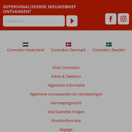
geschreven
GEPERSONALISEERDE NIEUWSBRIEF
na
ONTVANGEN?
hun
verblijf
in
Nijlcruise
5*
&
Corendon Nederland
Corendon Denmark
Corendon Zweden
Sheraton
Miramar
5*
Over Corendon
Adres & Telefoon
Beoordelingen
die
Algemene Informatie
ouder
Algemene voorwaarden en verzekeringen
zijn
dan
Herroepingsrecht
48
Veel Gestelde Vragen
maanden
worden
Vluchtinformatie
niet
Bagage
meer