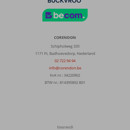
CORENDON
Schipholweg 335
1171 PL Badhoevedorp, Nederland
02 722 94 94
info@corendon.be
KvK nr.: 34220902
BTW nr.: 814395892 B01
TourWeb