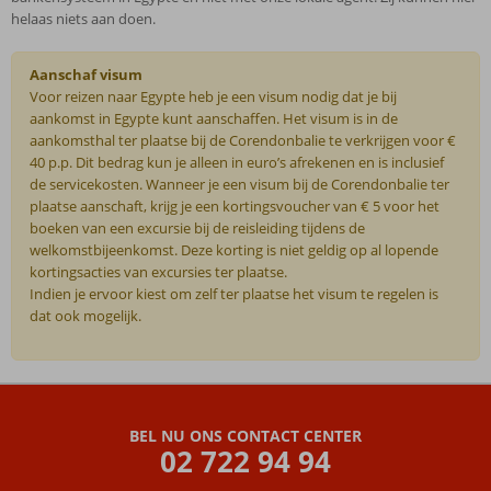
helaas niets aan doen.
Aanschaf visum
Voor reizen naar Egypte heb je een visum nodig dat je bij
aankomst in Egypte kunt aanschaffen. Het visum is in de
aankomsthal ter plaatse bij de Corendonbalie te verkrijgen voor €
40 p.p. Dit bedrag kun je alleen in euro’s afrekenen en is inclusief
de servicekosten. Wanneer je een visum bij de Corendonbalie ter
plaatse aanschaft, krijg je een kortingsvoucher van € 5 voor het
boeken van een excursie bij de reisleiding tijdens de
welkomstbijeenkomst. Deze korting is niet geldig op al lopende
kortingsacties van excursies ter plaatse.
Indien je ervoor kiest om zelf ter plaatse het visum te regelen is
dat ook mogelijk.
De
beoordelingen
zijn
BEL NU ONS CONTACT CENTER
door
02 722 94 94
onze
klanten