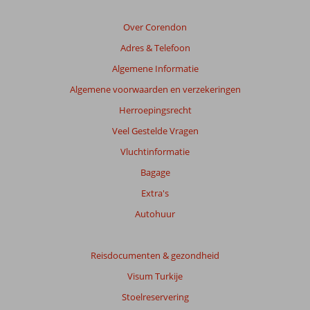
Tucana
Resort
Over Corendon
5*
Adres & Telefoon
Beoordelingen
Algemene Informatie
die
Algemene voorwaarden en verzekeringen
ouder
zijn
Herroepingsrecht
dan
Veel Gestelde Vragen
48
maanden
Vluchtinformatie
worden
Bagage
niet
meer
Extra's
weergegeven
Autohuur
om
de
relevantie
Reisdocumenten & gezondheid
van
de
Visum Turkije
getoonde
Stoelreservering
beoordelingen