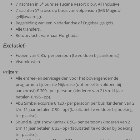
7 nachten in 5* Sunrise Tucana Resort o.b.v. All Inclusive.
7 nachten 5* cruise op basis van volpension (MS Magic of
gelijkwaardig).
Begeleiding van een Nederlandse of Engelstalige gids.
Alle transfers.
Retourvlucht van/naar Hurghada.
Exclusief:
Fooien van € 35,- per persoon (te voldoen bij aankomst)
Visumkosten
Prijzen:
Alle entree- en servicegelden voor het bovengenoemde
programma tijdens de Nijlcruise (optioneel te voldoen bij
aankomst) € 309,- per persoon (kinderen van 2 t/m 11 jaar
betalen € 195,- pp).
Abu Simbel excursie € 120,- per persoon per bus (kinderen van 2
t/m 11 jaar betalen € 90,- pp) (facultatief; te voldoen bij boeking
ter plaatse).
Sound & light show Karnak € 50,- per persoon (kinderen van 2
t/m 11 jaar betalen € 33,- pp) (facultatief; te voldoen bij boeking
ter plaatse).