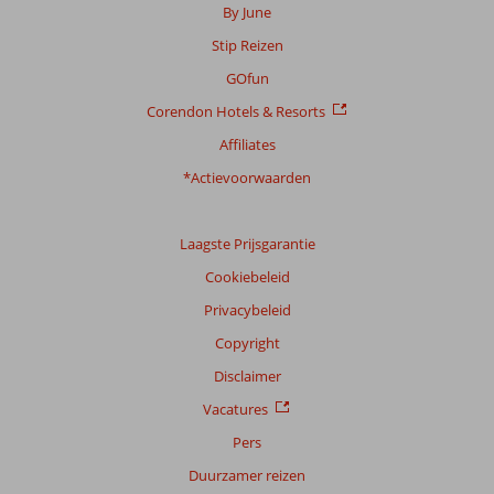
te
By June
garanderen.
Stip Reizen
Meer
info
GOfun
over
Corendon Hotels & Resorts
onze
beoordelingen.
Affiliates
*Actievoorwaarden
Laagste Prijsgarantie
Cookiebeleid
Privacybeleid
Copyright
Disclaimer
Vacatures
Pers
Duurzamer reizen