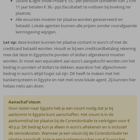
Sound & light show Philae € 55,- per persoon (kinderen van 2 t/m
11 jaar betalen € 36,- pp) (facultatief; te voldoen bij boeking ter
plaatse).
Alle excursies moeten ter plaatse worden gereserveerd en
betaald. Lokale agenten kunnen alle prijzen zonder voorafgaande
kennisgeving wijzigen.
Let op:
deze kosten kunnen ter plaatse contant in euro’s of met de
creditcard betaald worden. Houdt er bij een creditcardbetaling rekening
mee dat deze in Egyptische ponden of dollars afgerekend moeten
worden. Er moet een equivalent aan euro’s aangekocht worden om het
bedrag in ponden of dollars te dekken, waardoor het afgeschreven
bedrag in euro’s altijd hoger zal zijn. Dit heeft te maken met het
bankensysteem in Egypte en niet met onze lokale agent. Zij kunnen hier
helaas niets aan doen.
Aanschaf visum
Voor reizen naar Egypte heb je een visum nodig dat je bij
aankomst in Egypte kunt aanschaffen. Het visum is in de
aankomsthal ter plaatse bij de Corendonbalie te verkrijgen voor €
40 p.p. Dit bedrag kun je alleen in euro’s afrekenen en is inclusief
de servicekosten. Wanneer je een visum bij de Corendonbalie ter
plaatse aanschaft, krijg je een kortingsvoucher van € 5 voor het