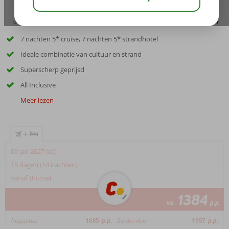
04:50
aug 40°
C
delen
bewaar
7 nachten 5* cruise, 7 nachten 5* strandhotel
Ideale combinatie van cultuur en strand
Superscherp geprijsd
All Inclusive
Meer lezen
+
09 jan 2027 (za)
15 dagen (14 nachten)
vanaf Brussel
1384
va
p.p.
Augustus
1685
p.p.
September
1957
p.p.