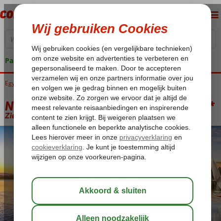
Pakketgarantie
Egypte
Home
Luxor
Nijlcruise
Nijlcruise 5* & Sunrise Tucana Resort 5*
Nijlcruise 5* & Sunrise Tucana Resort 5*
Zie beschrijving