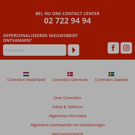
Beoordelingen
BEL NU ONS CONTACT CENTER
die
02 722 94 94
ouder
zijn
GEPERSONALISEERDE NIEUWSBRIEF
dan
ONTVANGEN?
48
maanden
worden
niet
meer
weergegeven
om
Corendon Nederland
Corendon Denmark
Corendon Zweden
de
relevantie
van
Over Corendon
de
Adres & Telefoon
getoonde
beoordelingen
Algemene Informatie
te
Algemene voorwaarden en verzekeringen
garanderen.
Meer
Herroepingsrecht