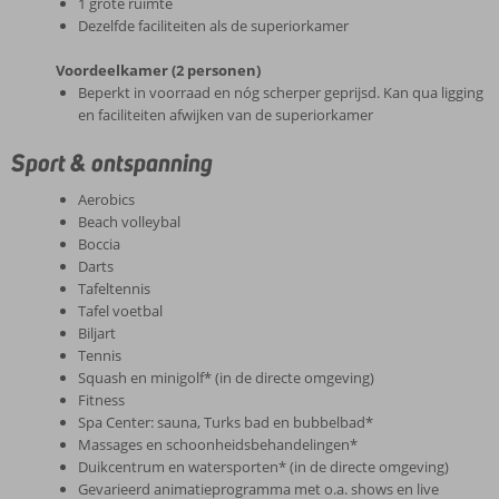
1 grote ruimte
Dezelfde faciliteiten als de superiorkamer
Voordeelkamer (2 personen)
Beperkt in voorraad en nóg scherper geprijsd. Kan qua ligging
en faciliteiten afwijken van de superiorkamer
Sport & ontspanning
Aerobics
Beach volleybal
Boccia
Darts
Tafeltennis
Tafel voetbal
Biljart
Tennis
Squash en minigolf* (in de directe omgeving)
Fitness
Spa Center: sauna, Turks bad en bubbelbad*
Massages en schoonheidsbehandelingen*
Duikcentrum en watersporten* (in de directe omgeving)
Gevarieerd animatieprogramma met o.a. shows en live