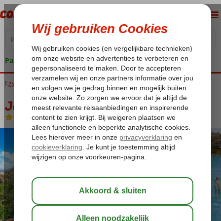
Pakketgarantie
Egypte
Home
Rode Zee
Hurghada
Makadi Bay
Jaz Makadi Star
Jaz Makadi Star
All Inclusive
-
Hotel