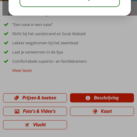
04:50
00:45
aug 34°
C
delen
bewaar
”Een oase in een oase”
Dicht bij het zandstrand en Souk Makadi
Lekker wegdromen bij het zwembad
Laat je verwennen in de Spa
Comfortabele superior- en familiekamers
Meer lezen
Prijzen & boeken
Beschrijving
Foto's & Video's
Kaart
Vlucht