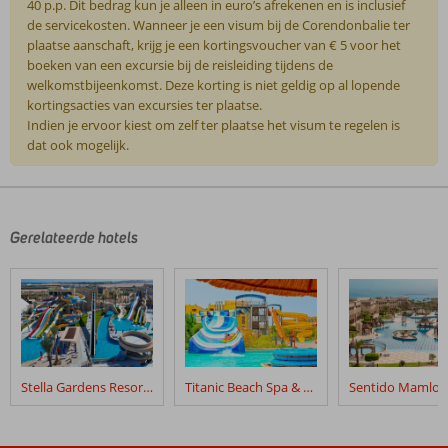
40 p.p. Dit bedrag kun je alleen in euro’s afrekenen en is inclusief
de servicekosten. Wanneer je een visum bij de Corendonbalie ter
plaatse aanschaft, krijg je een kortingsvoucher van € 5 voor het
boeken van een excursie bij de reisleiding tijdens de
welkomstbijeenkomst. Deze korting is niet geldig op al lopende
kortingsacties van excursies ter plaatse.
Indien je ervoor kiest om zelf ter plaatse het visum te regelen is
dat ook mogelijk.
De
beoordelingen
zijn
door
Gerelateerde hotels
onze
klanten
geschreven
na
hun
verblijf
in
Stella Gardens Resort & Spa Makadi Bay
Titanic Beach Spa & Aqua Park
Jaz
Makadi
Star