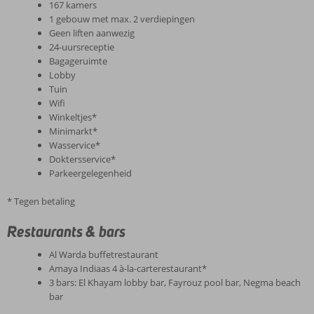
167 kamers
1 gebouw met max. 2 verdiepingen
Geen liften aanwezig
24-uursreceptie
Bagageruimte
Lobby
Tuin
Wifi
Winkeltjes*
Minimarkt*
Wasservice*
Doktersservice*
Parkeergelegenheid
* Tegen betaling
Restaurants & bars
Al Warda buffetrestaurant
Amaya Indiaas 4 à-la-carterestaurant*
3 bars: El Khayam lobby bar, Fayrouz pool bar, Negma beach
bar