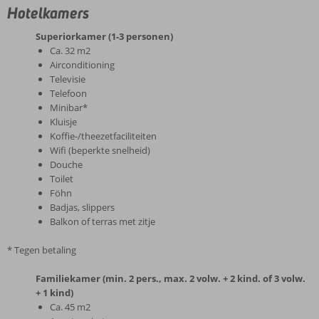
Hotelkamers
Superiorkamer (1-3 personen)
Ca. 32 m2
Airconditioning
Televisie
Telefoon
Minibar*
Kluisje
Koffie-/theezetfaciliteiten
Wifi (beperkte snelheid)
Douche
Toilet
Föhn
Badjas, slippers
Balkon of terras met zitje
* Tegen betaling
Familiekamer (min. 2 pers., max. 2 volw. + 2 kind. of 3 volw.
+ 1 kind)
Ca. 45 m2