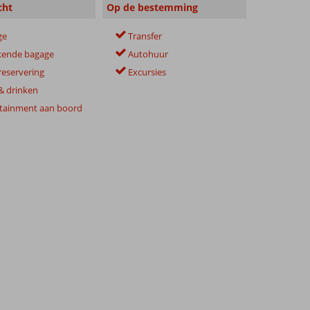
cht
Op de bestemming
ge
Transfer
kende bagage
Autohuur
reservering
Excursies
& drinken
rtainment aan boord