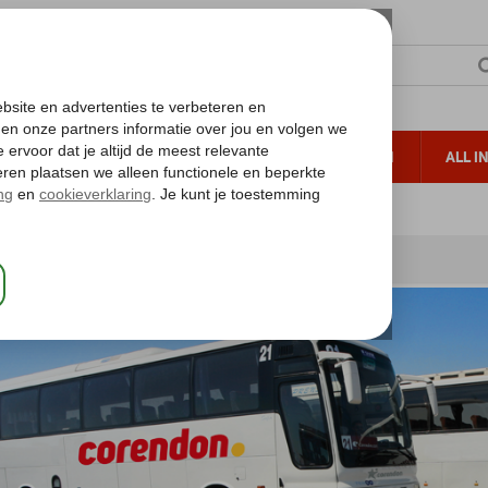
TERZON
ZONVAKANTIES
VERRE REIZEN
ALL I
ueltoeslag
Gratis annuleren*