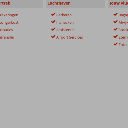
rtrek
Luchthaven
Jouw vlu
zekeringen
Parkeren
Baga
LongerLost
Inchecken
Afwij
cinaties
Assistentie
Stoel
itransfer
Airport Services
Eten 
Ente