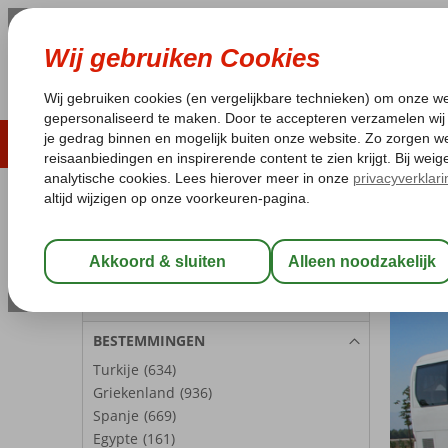
ZOMER 2026
LAST MINUTES
WIN
Pakketgarantie
Laagsteprijsgarantie*
Geen f
REISGEZELSCHAP
Kamer 1:
2 Personen
Wijzig Reisgezelschap
BESTEMMINGEN
Turkije
(634)
Griekenland
(936)
Spanje
(669)
Egypte
(161)