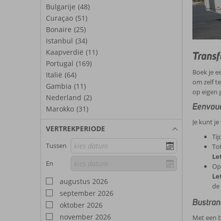
Bulgarije
(48)
Curaçao
(51)
Bonaire
(25)
Istanbul
(34)
Kaapverdië
(11)
Transf
Portugal
(169)
Boek je e
Italië
(64)
om zelf t
Gambia
(11)
op eigen 
Nederland
(2)
Eenvoud
Marokko
(31)
Je kunt je
VERTREKPERIODE
Tij
Tussen
Tot
Le
En
Op
Le
augustus 2026
de 
september 2026
Bustran
oktober 2026
november 2026
Met een b