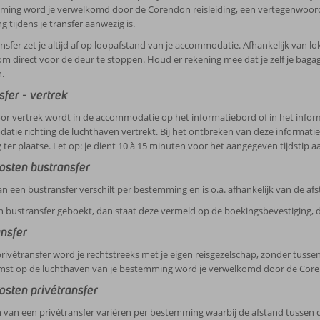
ming word je verwelkomd door de Corendon reisleiding, een vertegenwoord
g tijdens je transfer aanwezig is.
sfer zet je altijd af op loopafstand van je accommodatie. Afhankelijk van lok
om direct voor de deur te stoppen. Houd er rekening mee dat je zelf je bag
.
fer - vertrek
or vertrek wordt in de accommodatie op het informatiebord of in het infor
tie richting de luchthaven vertrekt. Bij het ontbreken van deze informati
g ter plaatse. Let op: je dient 10 à 15 minuten voor het aangegeven tijdstip a
osten bustransfer
van een bustransfer verschilt per bestemming en is o.a. afhankelijk van de 
n bustransfer geboekt, dan staat deze vermeld op de boekingsbevestiging, d
ansfer
rivétransfer word je rechtstreeks met je eigen reisgezelschap, zonder tuss
mst op de luchthaven van je bestemming word je verwelkomd door de Corendon 
osten privétransfer
 van een privétransfer variëren per bestemming waarbij de afstand tussen 