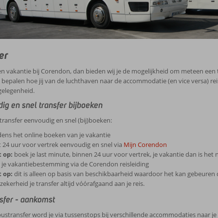
er
en vakantie bij Corendon, dan bieden wij je de mogelijkheid om meteen een tr
e bepalen hoe jij van de luchthaven naar de accommodatie (en vice versa) rei
gelegenheid.
ig en snel transfer bijboeken
 transfer eenvoudig en snel (bij)boeken:
dens het online boeken van je vakantie
 24 uur voor vertrek eenvoudig en snel via
Mijn Corendon
t op:
boek je last minute, binnen 24 uur voor vertrek, je vakantie dan is het 
 je vakantiebestemming via de Corendon reisleiding
t op:
dit is alleen op basis van beschikbaarheid waardoor het kan gebeuren d
zekerheid je transfer altijd vóórafgaand aan je reis.
sfer - aankomst
ustransfer word je via tussenstops bij verschillende accommodaties naar j