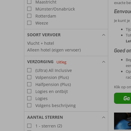
Maastricht
exacte be
Münster/Osnabrück
Eenvoud
Rotterdam
Je kunt je
Weeze
Tij
SOORT VERVOER
Tot
Le
Vlucht + hotel
Alleen hotel (eigen vervoer)
Goed om
Bep
VERZORGING
Uitleg
ee
(Ultra) All Inclusive
Op 
Volpension (Plus)
rad
Halfpension (Plus)
Klik op o
Logies en ontbijt
Ga 
Logies
Volgens beschrijving
AANTAL STERREN
(2)
1 - sterren