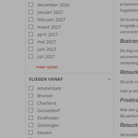
je bestem
december 2026
begeleidin
januari 2027
februari 2027
De bustran
mogelijk 
maart 2027
vervoeren
april 2027
Bustrans
mei 2027
juni 2027
De dag vo
juli 2027
accommoda
reisleidin
meer opties
augustus
september
oktober
Retourk
2027
2027
2027
VLIEGEN VANAF
De prijs 
Amsterdam
Heb je ee
Brussel
Privétr
Charleroi
Met een p
Düsseldorf
Bij aanko
Eindhoven
Retourk
Groningen
Keulen
De kosten