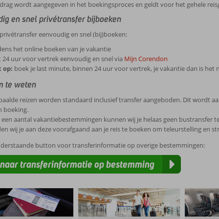
drag wordt aangegeven in het boekingsproces en geldt voor het gehele reis
ig en snel privétransfer bijboeken
 privétransfer eenvoudig en snel (bij)boeken:
dens het online boeken van je vakantie
 24 uur voor vertrek eenvoudig en snel via
Mijn Corendon
t op:
boek je last minute, binnen 24 uur voor vertrek, je vakantie dan is het 
 te weten
aalde reizen worden standaard inclusief transfer aangeboden. Dit wordt aa
n boeking.
een aantal vakantiebestemmingen kunnen wij je helaas geen bustransfer ter 
en wij je aan deze voorafgaand aan je reis te boeken om teleurstelling en 
nderstaande button voor transferinformatie op overige bestemmingen:
naar transferinformatie op bestemming