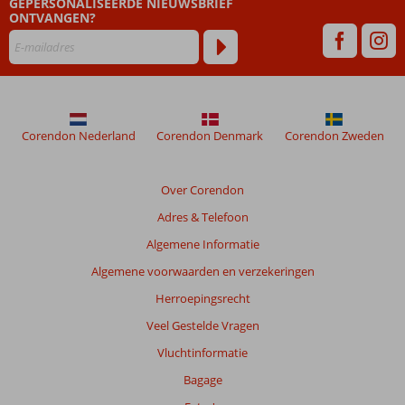
GEPERSONALISEERDE NIEUWSBRIEF
dan
ONTVANGEN?
48
maanden
worden
niet
meer
weergegeven
om
Corendon Nederland
Corendon Denmark
Corendon Zweden
de
relevantie
van
Over Corendon
de
Adres & Telefoon
getoonde
beoordelingen
Algemene Informatie
te
Algemene voorwaarden en verzekeringen
garanderen.
Meer
Herroepingsrecht
info
Veel Gestelde Vragen
over
onze
Vluchtinformatie
beoordelingen.
Bagage