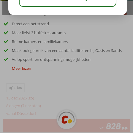
05:00
03:00
aug 34°
C
delen
bewaar
Direct aan het strand
Maar liefst 3 buffetrestaurants
Ruime kamers en familiekamers
Maak ook gebruik van een aantal faciliteiten bij Oasis en Sands
Volop sport- en ontspanningsmogelijkheden
Meer lezen
+
13 dec 2026 (zo)
8 dagen (7 nachten)
vanaf Düsseldorf
828
va
p.p.