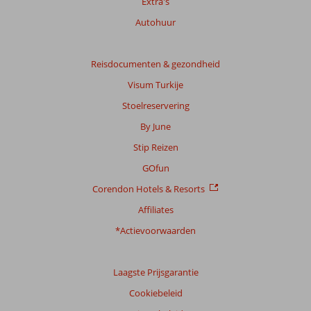
Extra's
Autohuur
Reisdocumenten & gezondheid
Visum Turkije
Stoelreservering
By June
Stip Reizen
GOfun
Corendon Hotels & Resorts
Affiliates
*Actievoorwaarden
Laagste Prijsgarantie
Cookiebeleid