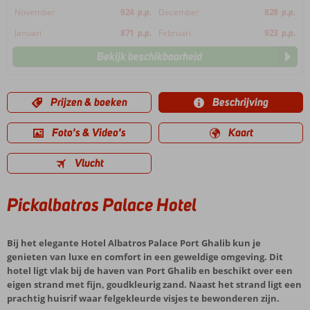
November
924
p.p.
December
828
p.p.
Januari
871
p.p.
Februari
923
p.p.
Bekijk beschikbaarheid
Prijzen & boeken
Beschrijving
Foto's & Video's
Kaart
Vlucht
Pickalbatros Palace Hotel
Bij het elegante Hotel Albatros Palace Port Ghalib kun je
genieten van luxe en comfort in een geweldige omgeving. Dit
hotel ligt vlak bij de haven van Port Ghalib en beschikt over een
eigen strand met fijn, goudkleurig zand. Naast het strand ligt een
prachtig huisrif waar felgekleurde visjes te bewonderen zijn.