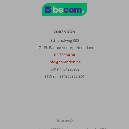
CORENDON
Schipholweg 335
1171 PL Badhoevedorp, Nederland
02 722 94 94
info@corendon.be
KvK nr.: 34220902
BTW nr.: 814395892 B01
TourWeb
©