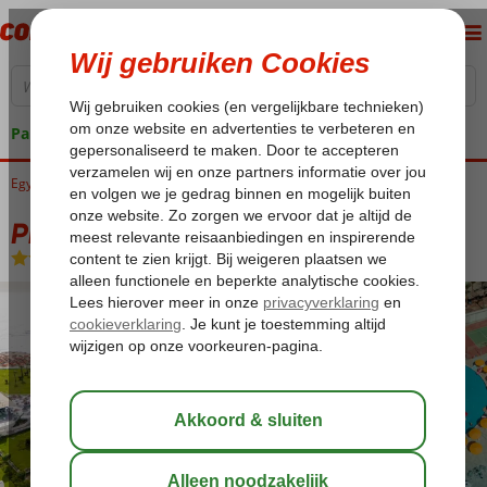
Pakketgarantie
Egypte
Home
Rode Zee
Marsa Alam
Pickalbatros Palace Hotel
Pickalbatros Palace Hotel
All Inclusive
-
Hotel