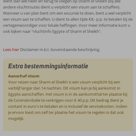
dient dan wel heen en terug te vliegen op Sharm el Sheikh (bij alle
andere vluchtroutes dient u verplicht een visum aan te schaffen).
Wanneer u van plan bent om een excursie te doen, bent u wel verplicht
een visum aan te schaffen. U dient te allen tijde €8,- p.p. te betalen bij de
vertegenwoordiger voor lokale heffingen. Voor meer informatie kunt u
ook kijken naar "vluchtinfo Egypte of Sharm el Sheikh".
Lees hier
Disclaimer m.b.t. bovenstaande beschrijving.
Extra bestemmingsinformatie
Aanschaf visum
Voor reizen naar Sharm el Sheikh is een visum verplicht bij een
verblijf langer dan 14 nachten. Dit visum kan je bij aankomst in
Egypte aanschaffen. Het visum is in de aankomsthal ter plaatse bij
de Corendonbalie te verkrijgen voor € 40 p.p. Dit bedrag dient je
contant in euro's te betalen en is inclusief de servicekosten. Indien
je ervoor kiest om zelf ter plaatse het visum te regelen is dat ook
mogelijk.
De