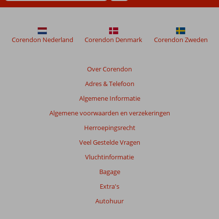
niet
meer
weergegeven
om
Corendon Nederland
Corendon Denmark
Corendon Zweden
de
relevantie
van
Over Corendon
de
Adres & Telefoon
getoonde
beoordelingen
Algemene Informatie
te
Algemene voorwaarden en verzekeringen
garanderen.
Meer
Herroepingsrecht
info
Veel Gestelde Vragen
over
onze
Vluchtinformatie
beoordelingen.
Bagage
Extra's
Autohuur