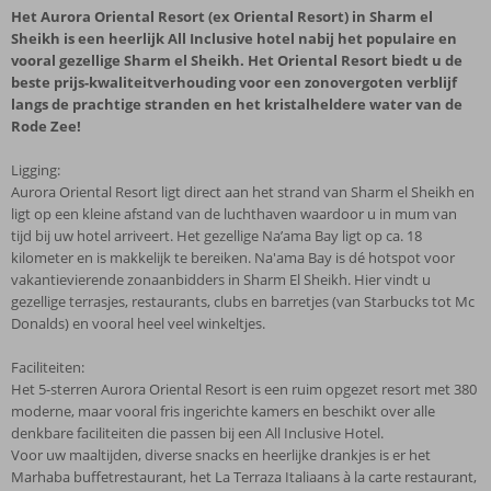
Het Aurora Oriental Resort (ex Oriental Resort) in Sharm el
Sheikh is een heerlijk All Inclusive hotel nabij het populaire en
vooral gezellige Sharm el Sheikh. Het Oriental Resort biedt u de
beste prijs-kwaliteitverhouding voor een zonovergoten verblijf
langs de prachtige stranden en het kristalheldere water van de
Rode Zee!
Ligging:
Aurora Oriental Resort ligt direct aan het strand van Sharm el Sheikh en
ligt op een kleine afstand van de luchthaven waardoor u in mum van
tijd bij uw hotel arriveert. Het gezellige Na’ama Bay ligt op ca. 18
kilometer en is makkelijk te bereiken. Na'ama Bay is dé hotspot voor
vakantievierende zonaanbidders in Sharm El Sheikh. Hier vindt u
gezellige terrasjes, restaurants, clubs en barretjes (van Starbucks tot Mc
Donalds) en vooral heel veel winkeltjes.
Faciliteiten:
Het 5-sterren Aurora Oriental Resort is een ruim opgezet resort met 380
moderne, maar vooral fris ingerichte kamers en beschikt over alle
denkbare faciliteiten die passen bij een All Inclusive Hotel.
Voor uw maaltijden, diverse snacks en heerlijke drankjes is er het
Marhaba buffetrestaurant, het La Terraza Italiaans à la carte restaurant,