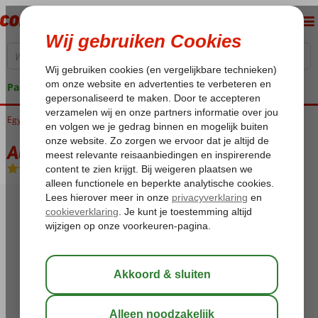
Pakketgarantie
Egypte
Home
Rode Zee
Sharm el Sheikh
Nabq Bay
Aurora Oriental Resort
Aurora Oriental Resort
All Inclusive
-
Hotel