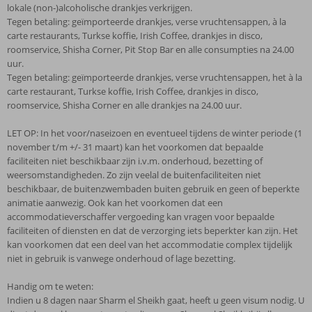
lokale (non-)alcoholische drankjes verkrijgen.
Tegen betaling: geïmporteerde drankjes, verse vruchtensappen, à la
carte restaurants, Turkse koffie, Irish Coffee, drankjes in disco,
roomservice, Shisha Corner, Pit Stop Bar en alle consumpties na 24.00
uur.
Tegen betaling: geïmporteerde drankjes, verse vruchtensappen, het à la
carte restaurant, Turkse koffie, Irish Coffee, drankjes in disco,
roomservice, Shisha Corner en alle drankjes na 24.00 uur.
LET OP: In het voor/naseizoen en eventueel tijdens de winter periode (1
november t/m +/- 31 maart) kan het voorkomen dat bepaalde
faciliteiten niet beschikbaar zijn i.v.m. onderhoud, bezetting of
weersomstandigheden. Zo zijn veelal de buitenfaciliteiten niet
beschikbaar, de buitenzwembaden buiten gebruik en geen of beperkte
animatie aanwezig. Ook kan het voorkomen dat een
accommodatieverschaffer vergoeding kan vragen voor bepaalde
faciliteiten of diensten en dat de verzorging iets beperkter kan zijn. Het
kan voorkomen dat een deel van het accommodatie complex tijdelijk
niet in gebruik is vanwege onderhoud of lage bezetting.
Handig om te weten:
Indien u 8 dagen naar Sharm el Sheikh gaat, heeft u geen visum nodig. U