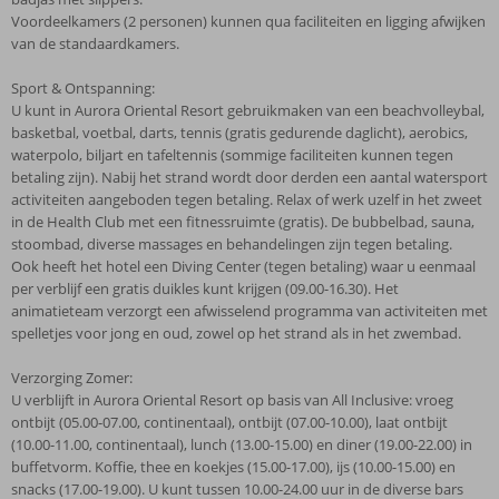
Voordeelkamers (2 personen) kunnen qua faciliteiten en ligging afwijken
van de standaardkamers.
Sport & Ontspanning:
U kunt in Aurora Oriental Resort gebruikmaken van een beachvolleybal,
basketbal, voetbal, darts, tennis (gratis gedurende daglicht), aerobics,
waterpolo, biljart en tafeltennis (sommige faciliteiten kunnen tegen
betaling zijn). Nabij het strand wordt door derden een aantal watersport
activiteiten aangeboden tegen betaling. Relax of werk uzelf in het zweet
in de Health Club met een fitnessruimte (gratis). De bubbelbad, sauna,
stoombad, diverse massages en behandelingen zijn tegen betaling.
Ook heeft het hotel een Diving Center (tegen betaling) waar u eenmaal
per verblijf een gratis duikles kunt krijgen (09.00-16.30). Het
animatieteam verzorgt een afwisselend programma van activiteiten met
spelletjes voor jong en oud, zowel op het strand als in het zwembad.
Verzorging Zomer:
U verblijft in Aurora Oriental Resort op basis van All Inclusive: vroeg
ontbijt (05.00-07.00, continentaal), ontbijt (07.00-10.00), laat ontbijt
(10.00-11.00, continentaal), lunch (13.00-15.00) en diner (19.00-22.00) in
buffetvorm. Koffie, thee en koekjes (15.00-17.00), ijs (10.00-15.00) en
snacks (17.00-19.00). U kunt tussen 10.00-24.00 uur in de diverse bars