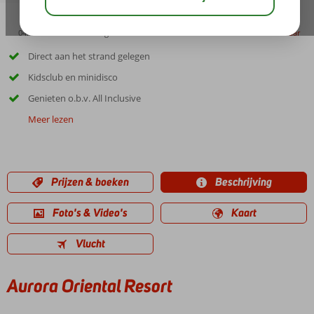
04:45
00:20
aug 37°
C
delen
bewaar
Direct aan het strand gelegen
Kidsclub en minidisco
Genieten o.b.v. All Inclusive
Meer lezen
Prijzen & boeken
Beschrijving
Foto's & Video's
Kaart
Vlucht
Aurora Oriental Resort