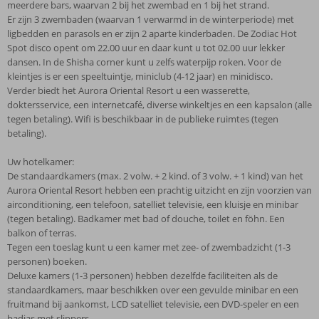
meerdere bars, waarvan 2 bij het zwembad en 1 bij het strand.
Er zijn 3 zwembaden (waarvan 1 verwarmd in de winterperiode) met
ligbedden en parasols en er zijn 2 aparte kinderbaden. De Zodiac Hot
Spot disco opent om 22.00 uur en daar kunt u tot 02.00 uur lekker
dansen. In de Shisha corner kunt u zelfs waterpijp roken. Voor de
kleintjes is er een speeltuintje, miniclub (4-12 jaar) en minidisco.
Verder biedt het Aurora Oriental Resort u een wasserette,
doktersservice, een internetcafé, diverse winkeltjes en een kapsalon (alle
tegen betaling). Wifi is beschikbaar in de publieke ruimtes (tegen
betaling).
Uw hotelkamer:
De standaardkamers (max. 2 volw. + 2 kind. of 3 volw. + 1 kind) van het
Aurora Oriental Resort hebben een prachtig uitzicht en zijn voorzien van
airconditioning, een telefoon, satelliet televisie, een kluisje en minibar
(tegen betaling). Badkamer met bad of douche, toilet en föhn. Een
balkon of terras.
Tegen een toeslag kunt u een kamer met zee- of zwembadzicht (1-3
personen) boeken.
Deluxe kamers (1-3 personen) hebben dezelfde faciliteiten als de
standaardkamers, maar beschikken over een gevulde minibar en een
fruitmand bij aankomst, LCD satelliet televisie, een DVD-speler en een
badjas met slippers.