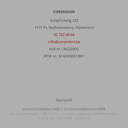
CORENDON
Schipholweg 335
1171 PL Badhoevedorp, Nederland
02 722 94 94
info@corendon.be
KvK nr.: 34220902
BTW nr.: 814395892 B01
TourWeb
©
accommodation-2955
| accommodationId=2955
NetMatch
be | Accommodation | 380.0.0.13 | netm-web-ui-production-7f756f55dd-n6hzs
1:54:35 PM (1:54:35 PM) | 96 (84|57)