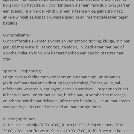
borg (ook op het strand). Voor kinderen is er een mini-club (5-12 jaar) en
een speeltuintje. Verder vindt u er een artsenservice, geldautomaat,
enkele winkeltjes, kapsalon, wasserijservice en internetcafé (allen tegen
betaling).
Uw hotelkamer:
Uw comfortabele kamer is voorzien van airconditioning, kluisje, minibar
(gevuld met water bij aankomst), telefoon, TV, badkamer met bad of
douche, toilet en föhn. Alle kamers hebben een balkon of terras met
zitje.
Sport & Ontspanning:
Er zijn diverse faciliteiten voor sport en ontspanning: Tennisbanen
(exclusief materiaal en verlichting tegen betaling),fitness, volleybal,
tafeltennis, waterpolo, aquagym, darts en aerobics. Ontspannen kunt u
in het Wellness Center met sauna, bubbelbad, stoombad en massage-
en schoonheidsbehandelingen (allen tegen betaling). Het animatieteam
verzorgt dagelijks een afwisselend animatieprogramma.
Verzorging Zomer:
All Inclusive: ontbijt (07.00-10.00), lunch (13.00- 15.00) en diner (18.30-
22.00), allen in buffetvorm. Snacks (10.00-17.00), koffie/thee met koekjes