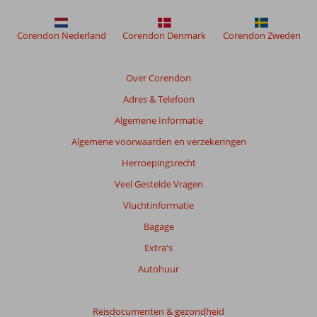
meer
weergegeven
om
Corendon Nederland
Corendon Denmark
Corendon Zweden
de
relevantie
van
Over Corendon
de
Adres & Telefoon
getoonde
beoordelingen
Algemene Informatie
te
Algemene voorwaarden en verzekeringen
garanderen.
Meer
Herroepingsrecht
info
Veel Gestelde Vragen
over
onze
Vluchtinformatie
beoordelingen.
Bagage
Extra's
Autohuur
Reisdocumenten & gezondheid