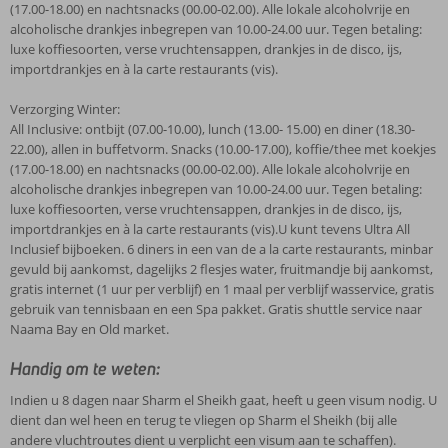
(17.00-18.00) en nachtsnacks (00.00-02.00). Alle lokale alcoholvrije en
alcoholische drankjes inbegrepen van 10.00-24.00 uur. Tegen betaling:
luxe koffiesoorten, verse vruchtensappen, drankjes in de disco, ijs,
importdrankjes en à la carte restaurants (vis).
Verzorging Winter:
All Inclusive: ontbijt (07.00-10.00), lunch (13.00- 15.00) en diner (18.30-
22.00), allen in buffetvorm. Snacks (10.00-17.00), koffie/thee met koekjes
(17.00-18.00) en nachtsnacks (00.00-02.00). Alle lokale alcoholvrije en
alcoholische drankjes inbegrepen van 10.00-24.00 uur. Tegen betaling:
luxe koffiesoorten, verse vruchtensappen, drankjes in de disco, ijs,
importdrankjes en à la carte restaurants (vis).U kunt tevens Ultra All
Inclusief bijboeken. 6 diners in een van de a la carte restaurants, minbar
gevuld bij aankomst, dagelijks 2 flesjes water, fruitmandje bij aankomst,
gratis internet (1 uur per verblijf) en 1 maal per verblijf wasservice, gratis
gebruik van tennisbaan en een Spa pakket. Gratis shuttle service naar
Naama Bay en Old market.
Handig om te weten:
Indien u 8 dagen naar Sharm el Sheikh gaat, heeft u geen visum nodig. U
dient dan wel heen en terug te vliegen op Sharm el Sheikh (bij alle
andere vluchtroutes dient u verplicht een visum aan te schaffen).