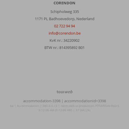
CORENDON
Schipholweg 335
1171 PL Badhoevedorp, Nederland
02 722 94 94
info@corendon.be
KvK nr.: 34220902
BTW nr.: 814395892 B01
TourWeb
©
accommodation-3398
| accommodationId=3398
NetMatch
be | Accommodation | 380.0.0.13 | netm-web-ui-production-7f756f55dd-8d2r5
5:12:06 AM (5:12:06 AM) | 57 (44|26)