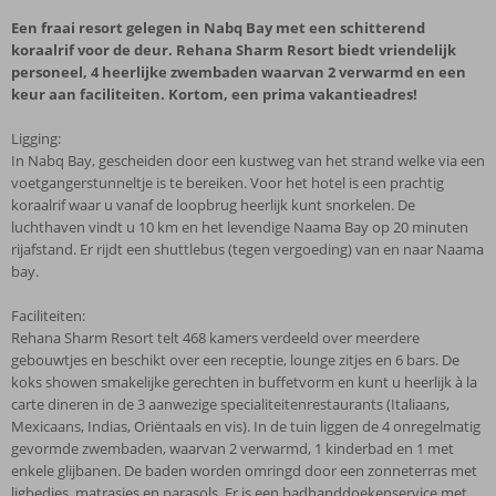
Een fraai resort gelegen in Nabq Bay met een schitterend
koraalrif voor de deur. Rehana Sharm Resort biedt vriendelijk
personeel, 4 heerlijke zwembaden waarvan 2 verwarmd en een
keur aan faciliteiten. Kortom, een prima vakantieadres!
Ligging:
In Nabq Bay, gescheiden door een kustweg van het strand welke via een
voetgangerstunneltje is te bereiken. Voor het hotel is een prachtig
koraalrif waar u vanaf de loopbrug heerlijk kunt snorkelen. De
luchthaven vindt u 10 km en het levendige Naama Bay op 20 minuten
rijafstand. Er rijdt een shuttlebus (tegen vergoeding) van en naar Naama
bay.
Faciliteiten:
Rehana Sharm Resort telt 468 kamers verdeeld over meerdere
gebouwtjes en beschikt over een receptie, lounge zitjes en 6 bars. De
koks showen smakelijke gerechten in buffetvorm en kunt u heerlijk à la
carte dineren in de 3 aanwezige specialiteitenrestaurants (Italiaans,
Mexicaans, Indias, Oriëntaals en vis). In de tuin liggen de 4 onregelmatig
gevormde zwembaden, waarvan 2 verwarmd, 1 kinderbad en 1 met
enkele glijbanen. De baden worden omringd door een zonneterras met
ligbedjes, matrasjes en parasols. Er is een badhanddoekenservice met