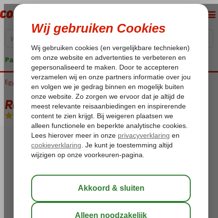
Pakketgarantie
Egypte
Home
Rode Zee
Sharm el Sheikh
Nabq Bay
Rehana Sharm Resort
Rehana Sharm Resort
X
-
Hotel