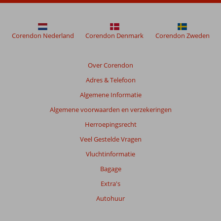
meer
weergegeven
om
de
Corendon Nederland
Corendon Denmark
Corendon Zweden
relevantie
van
de
Over Corendon
getoonde
Adres & Telefoon
beoordelingen
te
Algemene Informatie
garanderen.
Algemene voorwaarden en verzekeringen
Meer
info
Herroepingsrecht
over
Veel Gestelde Vragen
onze
beoordelingen.
Vluchtinformatie
Bagage
Extra's
Autohuur