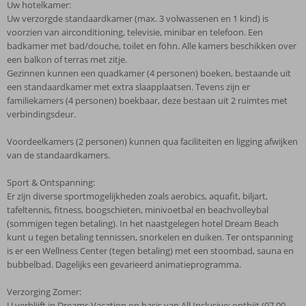
Uw hotelkamer:
Uw verzorgde standaardkamer (max. 3 volwassenen en 1 kind) is
voorzien van airconditioning, televisie, minibar en telefoon. Een
badkamer met bad/douche, toilet en föhn. Alle kamers beschikken over
een balkon of terras met zitje.
Gezinnen kunnen een quadkamer (4 personen) boeken, bestaande uit
een standaardkamer met extra slaapplaatsen. Tevens zijn er
familiekamers (4 personen) boekbaar, deze bestaan uit 2 ruimtes met
verbindingsdeur.
Voordeelkamers (2 personen) kunnen qua faciliteiten en ligging afwijken
van de standaardkamers.
Sport & Ontspanning:
Er zijn diverse sportmogelijkheden zoals aerobics, aquafit, biljart,
tafeltennis, fitness, boogschieten, minivoetbal en beachvolleybal
(sommigen tegen betaling). In het naastgelegen hotel Dream Beach
kunt u tegen betaling tennissen, snorkelen en duiken. Ter ontspanning
is er een Wellness Center (tegen betaling) met een stoombad, sauna en
bubbelbad. Dagelijks een gevarieerd animatieprogramma.
Verzorging Zomer:
U verblijft in Dreams Vacation op basis van All Inclusive; ontbijt (07.00-