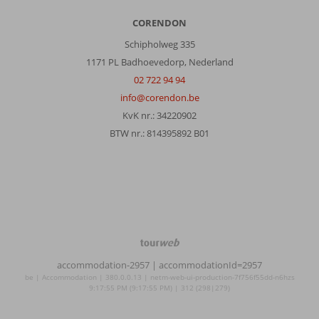
CORENDON
Schipholweg 335
1171 PL Badhoevedorp, Nederland
02 722 94 94
info@corendon.be
KvK nr.: 34220902
BTW nr.: 814395892 B01
TourWeb
©
accommodation-2957
| accommodationId=2957
NetMatch
be | Accommodation | 380.0.0.13 | netm-web-ui-production-7f756f55dd-n6hzs
9:17:55 PM (9:17:55 PM) | 312 (298|279)