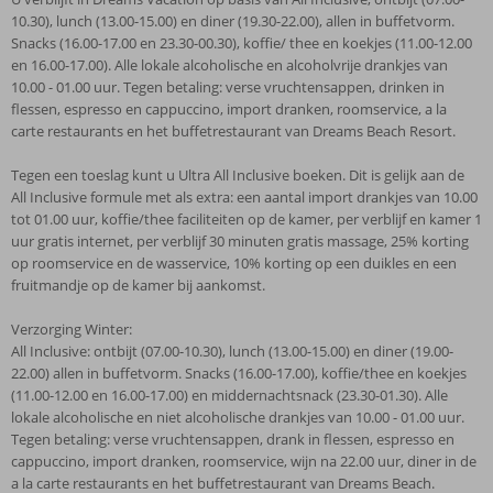
10.30), lunch (13.00-15.00) en diner (19.30-22.00), allen in buffetvorm.
Snacks (16.00-17.00 en 23.30-00.30), koffie/ thee en koekjes (11.00-12.00
en 16.00-17.00). Alle lokale alcoholische en alcoholvrije drankjes van
10.00 - 01.00 uur. Tegen betaling: verse vruchtensappen, drinken in
flessen, espresso en cappuccino, import dranken, roomservice, a la
carte restaurants en het buffetrestaurant van Dreams Beach Resort.
Tegen een toeslag kunt u Ultra All Inclusive boeken. Dit is gelijk aan de
All Inclusive formule met als extra: een aantal import drankjes van 10.00
tot 01.00 uur, koffie/thee faciliteiten op de kamer, per verblijf en kamer 1
uur gratis internet, per verblijf 30 minuten gratis massage, 25% korting
op roomservice en de wasservice, 10% korting op een duikles en een
fruitmandje op de kamer bij aankomst.
Verzorging Winter:
All Inclusive: ontbijt (07.00-10.30), lunch (13.00-15.00) en diner (19.00-
22.00) allen in buffetvorm. Snacks (16.00-17.00), koffie/thee en koekjes
(11.00-12.00 en 16.00-17.00) en middernachtsnack (23.30-01.30). Alle
lokale alcoholische en niet alcoholische drankjes van 10.00 - 01.00 uur.
Tegen betaling: verse vruchtensappen, drank in flessen, espresso en
cappuccino, import dranken, roomservice, wijn na 22.00 uur, diner in de
a la carte restaurants en het buffetrestaurant van Dreams Beach.