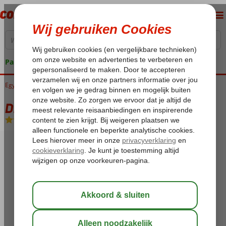
Pakketgarantie
Egypte
Home
Rode Zee
Sharm el Sheikh
Ras Um El Sid
Dreams Vacation
Dreams Vacation
All Inclusive
-
Hotel