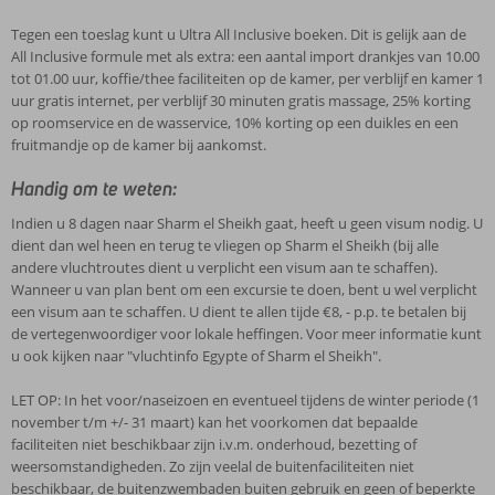
Tegen een toeslag kunt u Ultra All Inclusive boeken. Dit is gelijk aan de
All Inclusive formule met als extra: een aantal import drankjes van 10.00
tot 01.00 uur, koffie/thee faciliteiten op de kamer, per verblijf en kamer 1
uur gratis internet, per verblijf 30 minuten gratis massage, 25% korting
op roomservice en de wasservice, 10% korting op een duikles en een
fruitmandje op de kamer bij aankomst.
Handig om te weten:
Indien u 8 dagen naar Sharm el Sheikh gaat, heeft u geen visum nodig. U
dient dan wel heen en terug te vliegen op Sharm el Sheikh (bij alle
andere vluchtroutes dient u verplicht een visum aan te schaffen).
Wanneer u van plan bent om een excursie te doen, bent u wel verplicht
een visum aan te schaffen. U dient te allen tijde €8, - p.p. te betalen bij
de vertegenwoordiger voor lokale heffingen. Voor meer informatie kunt
u ook kijken naar "vluchtinfo Egypte of Sharm el Sheikh".
LET OP: In het voor/naseizoen en eventueel tijdens de winter periode (1
november t/m +/- 31 maart) kan het voorkomen dat bepaalde
faciliteiten niet beschikbaar zijn i.v.m. onderhoud, bezetting of
weersomstandigheden. Zo zijn veelal de buitenfaciliteiten niet
beschikbaar, de buitenzwembaden buiten gebruik en geen of beperkte