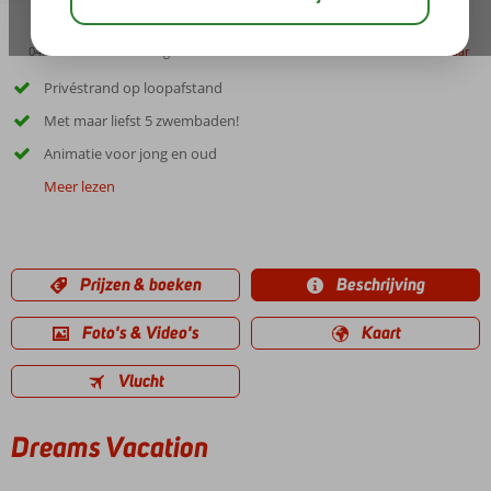
04:45
00:30
aug 37°
C
delen
bewaar
Privéstrand op loopafstand
Met maar liefst 5 zwembaden!
Animatie voor jong en oud
Meer lezen
Prijzen & boeken
Beschrijving
Foto's & Video's
Kaart
Vlucht
Dreams Vacation