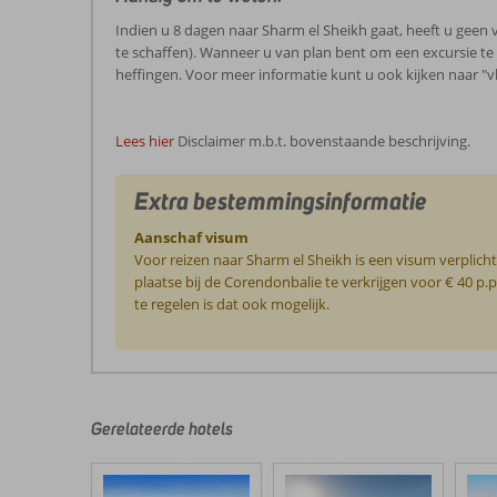
Indien u 8 dagen naar Sharm el Sheikh gaat, heeft u geen v
te schaffen). Wanneer u van plan bent om een excursie te do
heffingen. Voor meer informatie kunt u ook kijken naar "v
Lees hier
Disclaimer m.b.t. bovenstaande beschrijving.
Extra bestemmingsinformatie
Aanschaf visum
Voor reizen naar Sharm el Sheikh is een visum verplicht
plaatse bij de Corendonbalie te verkrijgen voor € 40 p.p.
te regelen is dat ook mogelijk.
De
beoordelingen
zijn
door
Gerelateerde hotels
onze
klanten
geschreven