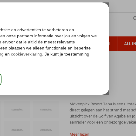
TERZON
ZONVAKANTIES
VERRE REIZEN
ALL I
ueltoeslag
Gratis annuleren*
 Taba
Mövenpick Resort Taba is een uitste
direct gelegen aan het strand met sc
uitzicht over de Golf van Aqaba en Jo
aanrader voor een onbezorgde vakan
Meer lezen