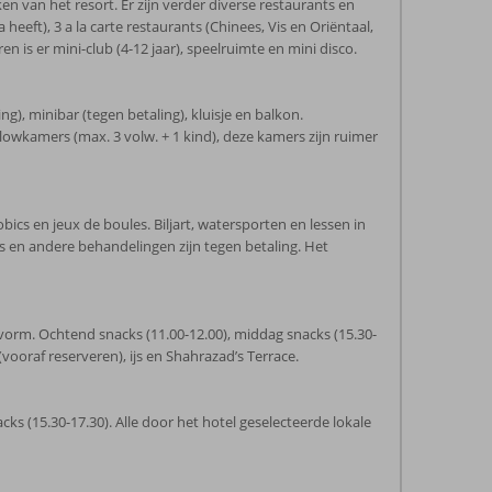
 van het resort. Er zijn verder diverse restaurants en
eft), 3 a la carte restaurants (Chinees, Vis en Oriëntaal,
 is er mini-club (4-12 jaar), speelruimte en mini disco.
g), minibar (tegen betaling), kluisje en balkon.
owkamers (max. 3 volw. + 1 kind), deze kamers zijn ruimer
bics en jeux de boules. Biljart, watersporten en lessen in
 en andere behandelingen zijn tegen betaling. Het
ffetvorm. Ochtend snacks (11.00-12.00), middag snacks (15.30-
(vooraf reserveren), ijs en Shahrazad’s Terrace.
acks (15.30-17.30). Alle door het hotel geselecteerde lokale