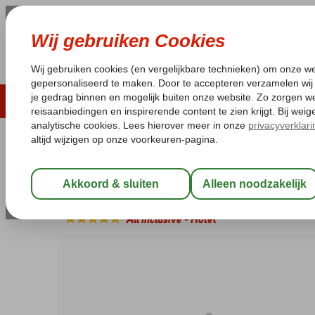
ZOMER 2026
LAST MINUTES
WIN
Pakketgarantie
Laagsteprijsgarantie*
Geen f
Egypte
Home
Rode Zee
Sharm el Sheikh
Taba
Movenpick Resort
Movenpick Resort Taba
All Inclusive
-
Hotel