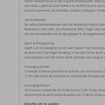
winter verwarmd) en er zijn 3 aparte kinderbaden. Ook ku
bars waar u gebruik kunt maken van de All Inclusive verzor
vooraf reserveren), de beachbar, poolbar, lobbybar. Verder
Uw hotelkamer:
De nette standaardkamers van het Mövenpick Resort beschikk
Badkamers met toilet, douche/bad en föhn. Tegen een toes
dan de standaardkamer en zijn gelegen in de bijgebouwen
Sport & Ontspanning:
Heeft u zin in beweging na het vele relaxen? Het Mövenpick 
de duikschool zijn tegen betaling. In het Spa Center ku
animatieteam van het resort biedt vermaak voor jong en 
Verzorging Zomer:
U verblijft in Movenpick Resort op basis van All Inclusive; 
17.30). Alle lokale alcoholische en alcoholvrije drankjes va
Verzorging Winter:
All Inclusive: ontbijt (06.30-10.30), lunch (12.30-15.00), d
alcoholische en alcoholvrije drankjes van 11.00 tot 23.00 u
Handig om te weten: