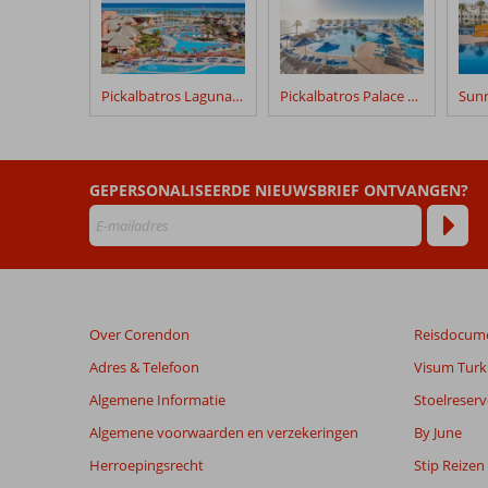
na
hun
verblijf
in
Pickalbatros Laguna Vista
Pickalbatros Palace Resort
Movenpick
Resort
Taba
GEPERSONALISEERDE NIEUWSBRIEF ONTVANGEN?
Beoordelingen
die
ouder
zijn
dan
48
Over Corendon
Reisdocum
maanden
worden
Adres & Telefoon
Visum Turki
niet
Algemene Informatie
Stoelreserv
meer
weergegeven
Algemene voorwaarden en verzekeringen
By June
om
Herroepingsrecht
Stip Reizen
de
relevantie