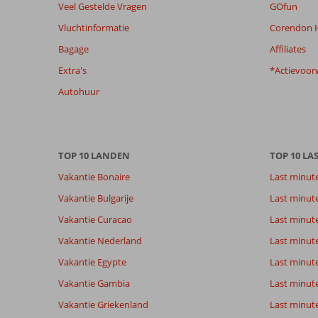
Veel Gestelde Vragen
GOfun
van
Vluchtinformatie
Corendon H
de
getoonde
Bagage
Affiliates
beoordelingen
Extra's
*Actievoor
te
garanderen.
Autohuur
Meer
info
over
onze
TOP 10 LANDEN
TOP 10 LA
beoordelingen.
Vakantie Bonaire
Last minut
Vakantie Bulgarije
Last minut
Vakantie Curacao
Last minute
Vakantie Nederland
Last minut
Vakantie Egypte
Last minut
Vakantie Gambia
Last minut
Vakantie Griekenland
Last minute