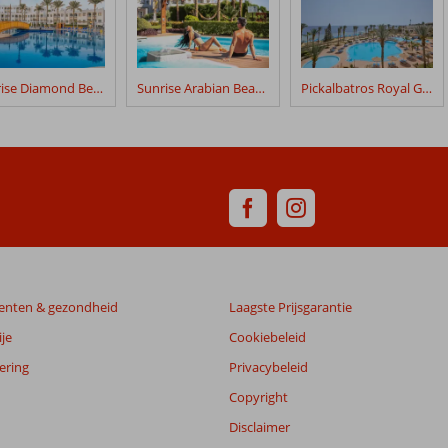
Sunrise Diamond Beach Resort Grand Select
Sunrise Arabian Beach Resort Grand Select
Pickalbatros Royal Grand
enten & gezondheid
Laagste Prijsgarantie
je
Cookiebeleid
ering
Privacybeleid
Copyright
Disclaimer