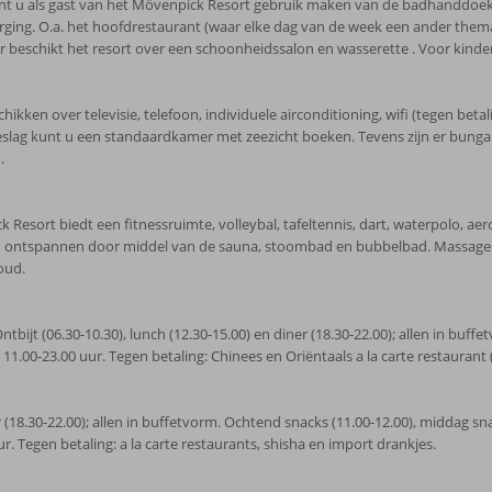
nt u als gast van het Mövenpick Resort gebruik maken van de badhanddoeken
ging. O.a. het hoofdrestaurant (waar elke dag van de week een ander thema he
 beschikt het resort over een schoonheidssalon en wasserette . Voor kinderen
en over televisie, telefoon, individuele airconditioning, wifi (tegen betalin
lag kunt u een standaardkamer met zeezicht boeken. Tevens zijn er bungal
.
Resort biedt een fitnessruimte, volleybal, tafeltennis, dart, waterpolo, aero
nt u ontspannen door middel van de sauna, stoombad en bubbelbad. Massages
oud.
Ontbijt (06.30-10.30), lunch (12.30-15.00) en diner (18.30-22.00); allen in bu
n 11.00-23.00 uur. Tegen betaling: Chinees en Oriëntaals a la carte restaurant 
iner (18.30-22.00); allen in buffetvorm. Ochtend snacks (11.00-12.00), middag sn
ur. Tegen betaling: a la carte restaurants, shisha en import drankjes.