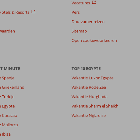
Vacatures
otels & Resorts
Pers
Duurzamer reizen
waarden
Sitemap
Open cookievoorkeuren
ST MINUTE
TOP 10 EGYPTE
e Spanje
Vakantie Luxor Egypte
e Griekenland
Vakantie Rode Zee
 Turkije
Vakantie Hurghada
e Egypte
Vakantie Sharm el Sheikh
e Curacao
Vakantie Nijlcruise
e Mallorca
 Ibiza