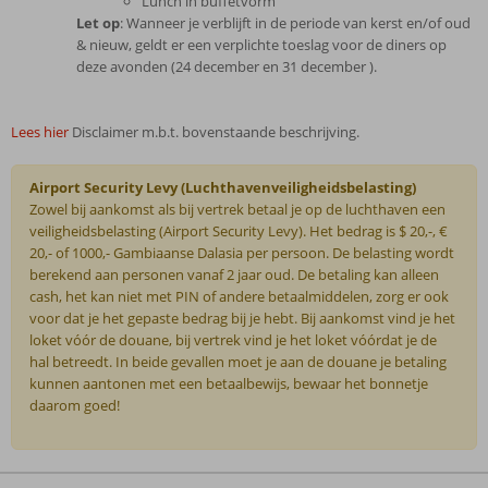
Lunch in buffetvorm
Let op
: Wanneer je verblijft in de periode van kerst en/of oud
& nieuw, geldt er een verplichte toeslag voor de diners op
deze avonden (24 december en 31 december ).
Lees hier
Disclaimer m.b.t. bovenstaande beschrijving.
Airport Security Levy (Luchthavenveiligheidsbelasting)
Zowel bij aankomst als bij vertrek betaal je op de luchthaven een
veiligheidsbelasting (Airport Security Levy). Het bedrag is $ 20,-, €
20,- of 1000,- Gambiaanse Dalasia per persoon. De belasting wordt
berekend aan personen vanaf 2 jaar oud. De betaling kan alleen
cash, het kan niet met PIN of andere betaalmiddelen, zorg er ook
voor dat je het gepaste bedrag bij je hebt. Bij aankomst vind je het
loket vóór de douane, bij vertrek vind je het loket vóórdat je de
hal betreedt. In beide gevallen moet je aan de douane je betaling
kunnen aantonen met een betaalbewijs, bewaar het bonnetje
daarom goed!
De
beoordelingen