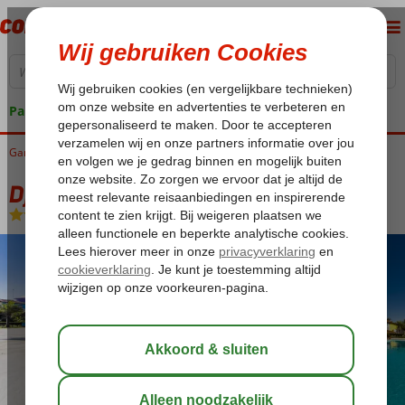
Pakketgarantie
Gambia
Home
West Gambia
Kololi
Djeliba Aparthotel
Djeliba Aparthotel
Logies en ontbijt
-
Aparthotel