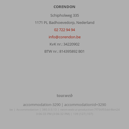
CORENDON
Schipholweg 335
1171 PL Badhoevedorp, Nederland
02 722 94 94
info@corendon.be
KvK nr.: 34220902
BTW nr.: 814395892 B01
TourWeb
©
accommodation-3290
| accommodationId=3290
NetMatch
be | Accommodation | 380.0.0.13 | netm-web-ui-production-7f756f55dd-8km24
3:06:33 PM (3:06:32 PM) | 139 (127|107)