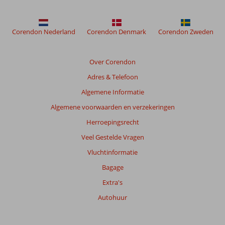
weergegeven
om
de
Corendon Nederland
Corendon Denmark
Corendon Zweden
relevantie
van
de
Over Corendon
getoonde
Adres & Telefoon
beoordelingen
te
Algemene Informatie
garanderen.
Algemene voorwaarden en verzekeringen
Meer
info
Herroepingsrecht
over
Veel Gestelde Vragen
onze
beoordelingen.
Vluchtinformatie
Bagage
Extra's
Autohuur