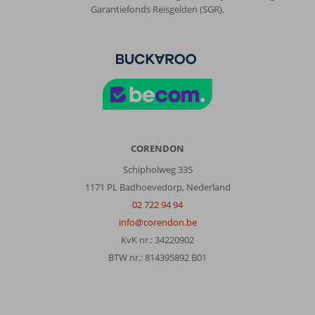
en
Garantiefonds Reisgelden (SGR).
afhankelijk
van
het
tij
is
het
strand
nog
smaller(waterschoentjes
aanbevolen).
CORENDON
Je
Schipholweg 335
kunt
wel
1171 PL Badhoevedorp, Nederland
een
02 722 94 94
half
info@corendon.be
uurtje
KvK nr.: 34220902
langs
het
BTW nr.: 814395892 B01
strand
lopen
in
noordelijke