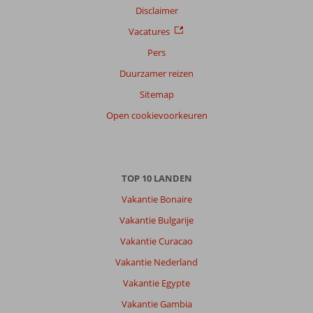
Disclaimer
Sorteren
op
Vacatures
datum (nieuw > oud)
Pers
Duurzamer reizen
Franky
10
Sitemap
Belgie
Open cookievoorkeuren
Met partner
,
21 mei 2026
TOP 10 LANDEN
Over
Vakantie Bonaire
Agios
Gordios:
Vakantie Bulgarije
Het
Vakantie Curacao
is
Vakantie Nederland
leuk
wandelen
Vakantie Egypte
aan
Vakantie Gambia
het