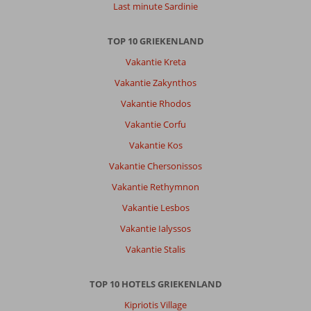
van
Last minute Sardinie
de
beste
TOP 10 GRIEKENLAND
hotels
die
Vakantie Kreta
we
Vakantie Zakynthos
de
laatste
Vakantie Rhodos
jaren
Vakantie Corfu
ervaren
hebben.
Vakantie Kos
Vakantie Chersonissos
Algemene indruk
10
Eten
10
Ligging
8
Kamers
10
Vakantie Rethymnon
Service
10
Kindvriendelijk
-
Vakantie Lesbos
Prijs/kwaliteit
9
Wifi kwaliteit
10
Vakantie Ialyssos
Vakantie Stalis
Raymond
10
Belgie
TOP 10 HOTELS GRIEKENLAND
Met partner
,
Kipriotis Village