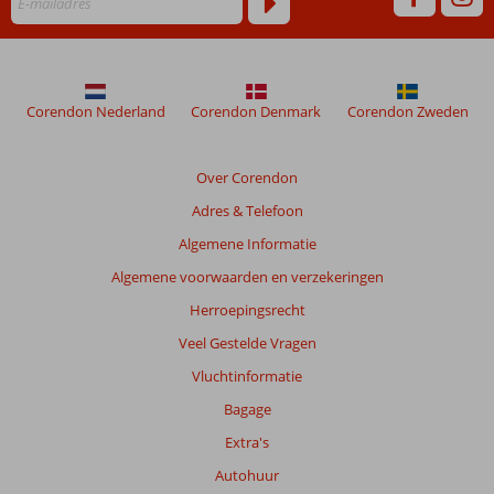
niet
meer
weergegeven
om
de
Corendon Nederland
Corendon Denmark
Corendon Zweden
relevantie
van
de
Over Corendon
getoonde
Adres & Telefoon
beoordelingen
te
Algemene Informatie
garanderen.
Algemene voorwaarden en verzekeringen
Meer
info
Herroepingsrecht
over
Veel Gestelde Vragen
onze
beoordelingen.
Vluchtinformatie
Bagage
Totale
Extra's
score
Autohuur
Gebaseerd