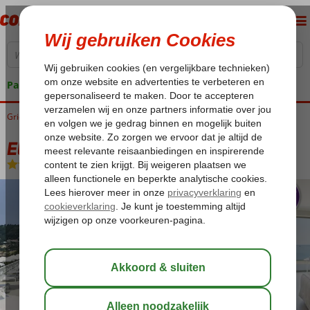
Pakketgarantie
Griekenland
Home
Corfu
Agios Gordios
Ella Alkyna
Ella Alkyna
All Inclusive
-
Hotel