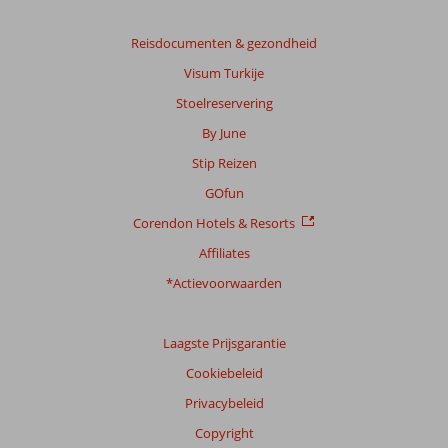
op:
11
Reisdocumenten & gezondheid
beoordelingen
Visum Turkije
Stoelreservering
Scoreverdeling
By June
Algemene indruk
9,2
Eten
8,5
Stip Reizen
Ligging
9,2
Kamers
8,2
Service
8,9
Kindvriendelijk
-
GOfun
Prijs/kwaliteit
8,4
Wifi kwaliteit
8,8
Corendon Hotels & Resorts
Affiliates
Ervaringen
van
*Actievoorwaarden
onze
klanten
Taal
Laagste Prijsgarantie
Nederlands (BE + NL) (10)
Cookiebeleid
Filter
Privacybeleid
reisgezelschap
Copyright
Alle