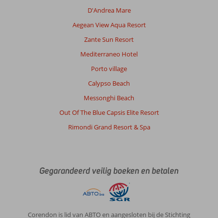
13 juni 2025
D'Andrea Mare
Aegean View Aqua Resort
Over
Zante Sun Resort
Agios
Gordios:
Mediterraneo Hotel
Het
Porto village
strand
Calypso Beach
is
niet
Messonghi Beach
zeer
Out Of The Blue Capsis Elite Resort
breed
onder
Rimondi Grand Resort & Spa
bij
het
hotel.
Er
Gegarandeerd veilig boeken en betalen
zijn
maar
enkel
rijen
ligbedjes
Corendon is lid van ABTO en aangesloten bij de Stichting