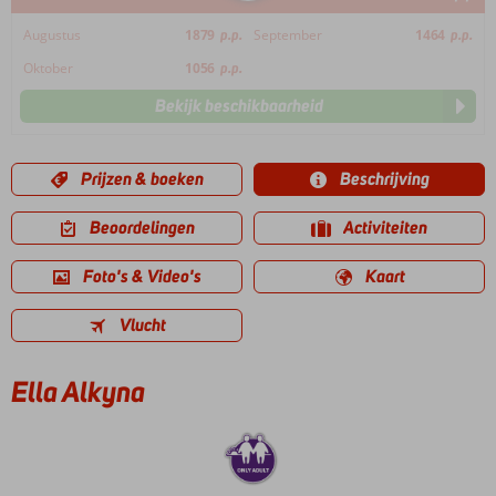
Augustus
1879
p.p.
September
1464
p.p.
Oktober
1056
p.p.
Bekijk beschikbaarheid
Prijzen & boeken
Beschrijving
Beoordelingen
Activiteiten
Foto's & Video's
Kaart
Vlucht
Ella Alkyna