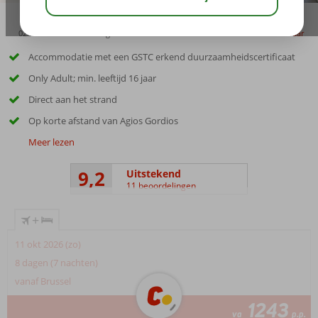
02:50
00:30
aug 31°
C
delen
bewaar
Accommodatie met een GSTC erkend duurzaamheidscertificaat
Only Adult; min. leeftijd 16 jaar
Direct aan het strand
Op korte afstand van Agios Gordios
Meer lezen
9,2
Uitstekend
11 beoordelingen
+
11 okt 2026 (zo)
8 dagen (7 nachten)
vanaf Brussel
1243
va
p.p.