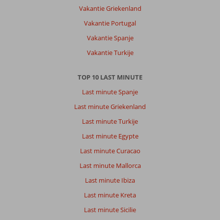
kleine
Vakantie Griekenland
romantische
Vakantie Portugal
strand.
Als
Vakantie Spanje
je
Vakantie Turkije
Corfu-
eiland
wil
TOP 10 LAST MINUTE
bezoeken
Last minute Spanje
is
een
Last minute Griekenland
auto
Last minute Turkije
een
must
Last minute Egypte
!
Last minute Curacao
Over
Last minute Mallorca
Ella
Last minute Ibiza
Alkyna:
Zie
Last minute Kreta
hierboven.
Last minute Sicilie
Één