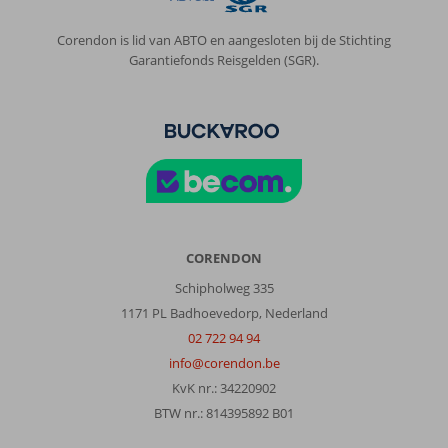
naar
Corfu
Corendon is lid van ABTO en aangesloten bij de Stichting
stad,
Garantiefonds Reisgelden (SGR).
bus
gaat
in
augustus
iedere
20
minuten
tot
12
uur
CORENDON
s
Schipholweg 335
nachts.
1171 PL Badhoevedorp, Nederland
Over
02 722 94 94
Excursiereis
info@corendon.be
Corfu*:
KvK nr.: 34220902
Hele
BTW nr.: 814395892 B01
fijne
accommodatie,