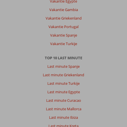
Vakantie Egypte
Omgeving
Vakantie Gambia
minder.
Is
Vakantie Griekenland
meer
Vakantie Portugal
voor
jongeren.
Vakantie Spanje
Strand
Vakantie Turkije
bedroevend.
Smal,
stenen
TOP 10 LAST MINUTE
en
Last minute Spanje
grind.
Last minute Griekenland
Over
Last minute Turkije
Excursiereis
Corfu*:
Last minute Egypte
Hotel
Last minute Curacao
was
prima.
Last minute Mallorca
Aardige
Last minute Ibiza
mensen.
Mooi
Last minute Kreta