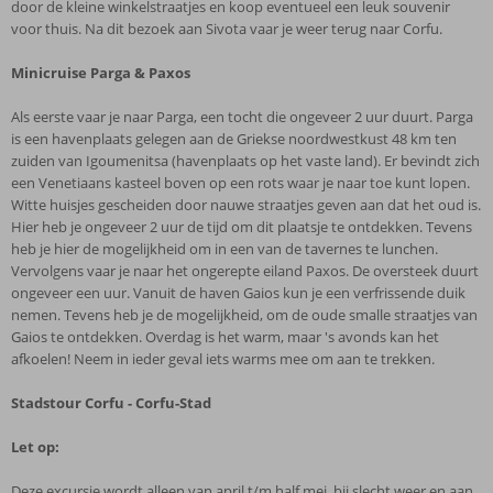
door de kleine winkelstraatjes en koop eventueel een leuk souvenir
voor thuis. Na dit bezoek aan Sivota vaar je weer terug naar Corfu.
Minicruise Parga & Paxos
Als eerste vaar je naar Parga, een tocht die ongeveer 2 uur duurt. Parga
is een havenplaats gelegen aan de Griekse noordwestkust 48 km ten
zuiden van Igoumenitsa (havenplaats op het vaste land). Er bevindt zich
een Venetiaans kasteel boven op een rots waar je naar toe kunt lopen.
Witte huisjes gescheiden door nauwe straatjes geven aan dat het oud is.
Hier heb je ongeveer 2 uur de tijd om dit plaatsje te ontdekken. Tevens
heb je hier de mogelijkheid om in een van de tavernes te lunchen.
Vervolgens vaar je naar het ongerepte eiland Paxos. De oversteek duurt
ongeveer een uur. Vanuit de haven Gaios kun je een verfrissende duik
nemen. Tevens heb je de mogelijkheid, om de oude smalle straatjes van
Gaios te ontdekken. Overdag is het warm, maar 's avonds kan het
afkoelen! Neem in ieder geval iets warms mee om aan te trekken.
Stadstour Corfu - Corfu-Stad
Let op:
Deze excursie wordt alleen van april t/m half mei, bij slecht weer en aan