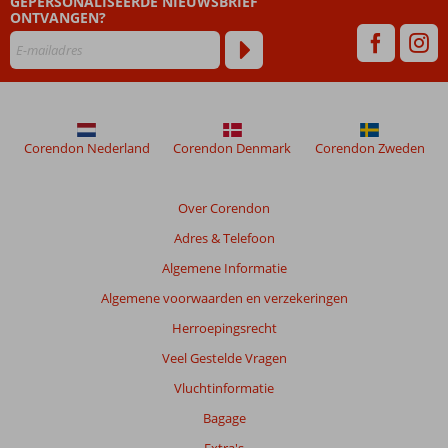
GEPERSONALISEERDE NIEUWSBRIEF
48
ONTVANGEN?
maanden
worden
niet
meer
weergegeven
om
de
Corendon Nederland
Corendon Denmark
Corendon Zweden
relevantie
van
de
Over Corendon
getoonde
Adres & Telefoon
beoordelingen
te
Algemene Informatie
garanderen.
Algemene voorwaarden en verzekeringen
Meer
info
Herroepingsrecht
over
Veel Gestelde Vragen
onze
beoordelingen.
Vluchtinformatie
Bagage
Totale
Extra's