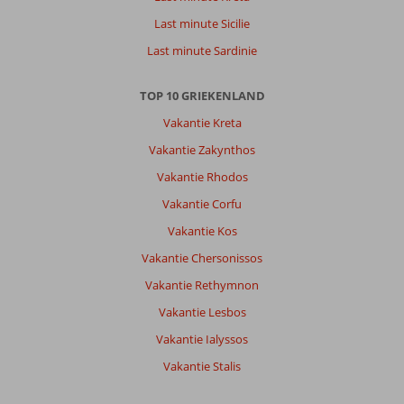
uitzicht.
Last minute Sicilie
Gezellig
zwembad.
Last minute Sardinie
Algemene indruk
9
Eten
-
TOP 10 GRIEKENLAND
Ligging
6
Kamers
8
Service
8
Kindvriendelijk
-
Vakantie Kreta
Prijs/kwaliteit
6
Wifi kwaliteit
8
Vakantie Zakynthos
Vakantie Rhodos
Gerlinde
8,0
Vakantie Corfu
Nederland
Vakantie Kos
Gezin met jong(e) kind(eren)
,
17 augustus 2024
Vakantie Chersonissos
Vakantie Rethymnon
Over
Vakantie Lesbos
Excursiereis
Vakantie Ialyssos
Corfu:
Vakantie Stalis
Agios
marco/ipsos.