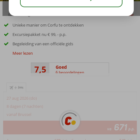
02:50
aug 31°
C
delen
bewaar
Unieke manier om Corfu te ontdekken
Excursiepakket nu € 99, - p.p.
Begeleiding van een officiële gids
Meer lezen
7,5
Goed
6 beoordelingen
+
27 aug 2026 (do)
8 dagen (7 nachten)
vanaf Brussel
671
va
p.p.