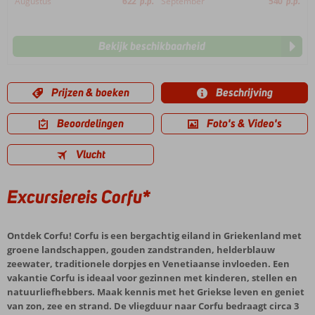
Augustus
622
p.p.
September
540
p.p.
Bekijk beschikbaarheid
Prijzen & boeken
Beschrijving
Beoordelingen
Foto's & Video's
Vlucht
Excursiereis Corfu*
Ontdek Corfu! Corfu is een bergachtig eiland in Griekenland met
groene landschappen, gouden zandstranden, helderblauw
zeewater, traditionele dorpjes en Venetiaanse invloeden. Een
vakantie Corfu is ideaal voor gezinnen met kinderen, stellen en
natuurliefhebbers. Maak kennis met het Griekse leven en geniet
van zon, zee en strand. De vliegduur naar Corfu bedraagt circa 3