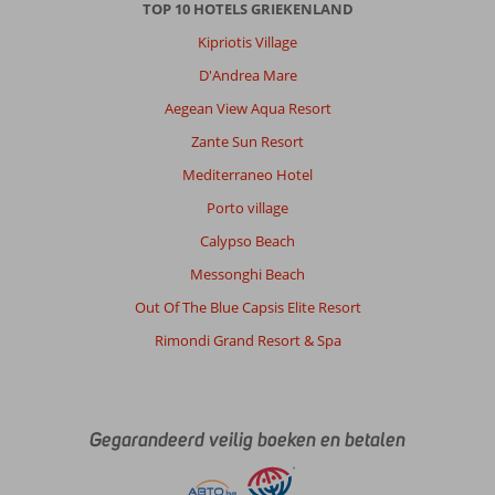
Prima
TOP 10 HOTELS GRIEKENLAND
bestemming
Kipriotis Village
met
een
D'Andrea Mare
hele
Aegean View Aqua Resort
lange
boulevard
Zante Sun Resort
in
Mediterraneo Hotel
Ipsos
met
Porto village
ruim
Calypso Beach
voldoende
restaurants,
Messonghi Beach
bars,
Out Of The Blue Capsis Elite Resort
ijs/gebak,
supermarkten
Rimondi Grand Resort & Spa
en
soevenirswinkels
voor
jong
Gegarandeerd veilig boeken en betalen
en
oud.
Busverbinding