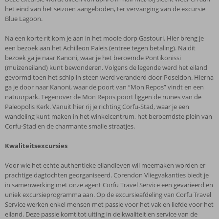
het eind van het seizoen aangeboden, ter vervanging van de excursie
Blue Lagoon.
Na een korte rit kom je aan in het mooie dorp Gastouri. Hier breng je
een bezoek aan het Achilleon Paleis (entree tegen betaling). Na dit
bezoek ga je naar Kanoni, waar je het beroemde Pontikonissi
(muizeneiland) kunt bewonderen. Volgens de legende werd het eiland
gevormd toen het schip in steen werd veranderd door Poseidon. Hierna
ga je door naar Kanoni, waar de poort van “Mon Repos” vindt en een
natuurpark. Tegenover de Mon Repos poort liggen de ruïnes van de
Paleopolis Kerk. Vanuit hier rij je richting Corfu-Stad, waar je een
wandeling kunt maken in het winkelcentrum, het beroemdste plein van
Corfu-Stad en de charmante smalle straatjes.
Kwaliteitsexcursies
Voor wie het echte authentieke eilandleven wil meemaken worden er
prachtige dagtochten georganiseerd. Corendon Vliegvakanties biedt je
in samenwerking met onze agent Corfu Travel Service een gevarieerd en
uniek excursieprogramma aan. Op de excursieafdeling van Corfu Travel
Service werken enkel mensen met passie voor het vak en liefde voor het
eiland. Deze passie komt tot uiting in de kwaliteit en service van de