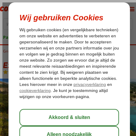
Pakketgarantie
Griekenland
Home
Corfu
Excursiereis Corfu
Excursiereis Corfu*
Excursiereis Corfu*
Logies
-
Hotel