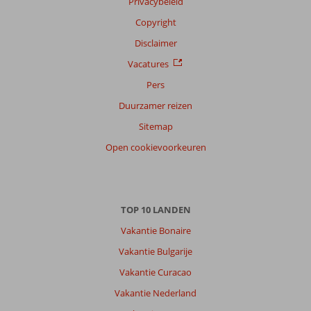
Privacybeleid
reisgezelschap
Copyright
Alle
Disclaimer
Sorteren
op
Vacatures
datum (nieuw > oud)
Pers
Duurzamer reizen
Peelina
9,0
Sitemap
Nederland
Open cookievoorkeuren
Alleen
,
31 augustus 2024
Over
TOP 10 LANDEN
Excursiereis
Vakantie Bonaire
Corfu:
Vakantie Bulgarije
Hotel
prima.
Vakantie Curacao
Hele
Vakantie Nederland
aardige
mensen.