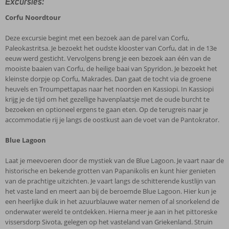
Excursies:
Corfu Noordtour
Deze excursie begint met een bezoek aan de parel van Corfu,
Paleokastritsa. Je bezoekt het oudste klooster van Corfu, dat in de 13e
eeuw werd gesticht. Vervolgens breng je een bezoek aan één van de
mooiste baaien van Corfu, de heilige baai van Spyridon. Je bezoekt het
kleinste dorpje op Corfu, Makrades. Dan gaat de tocht via de groene
heuvels en Troumpettapas naar het noorden en Kassiopi. In Kassiopi
krijg je de tijd om het gezellige havenplaatsje met de oude burcht te
bezoeken en optioneel ergens te gaan eten. Op de terugreis naar je
accommodatie rij je langs de oostkust aan de voet van de Pantokrator.
Blue Lagoon
Laat je meevoeren door de mystiek van de Blue Lagoon. Je vaart naar de
historische en bekende grotten van Papanikolis en kunt hier genieten
van de prachtige uitzichten. Je vaart langs de schitterende kustlijn van
het vaste land en meert aan bij de beroemde Blue Lagoon. Hier kun je
een heerlijke duik in het azuurblauwe water nemen of al snorkelend de
onderwater wereld te ontdekken. Hierna meer je aan in het pittoreske
vissersdorp Sivota, gelegen op het vasteland van Griekenland. Struin