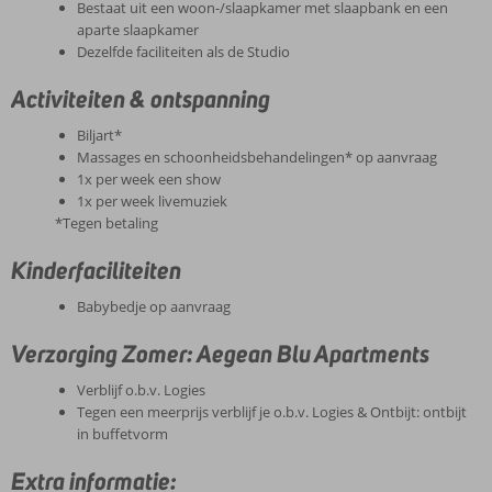
Bestaat uit een woon-/slaapkamer met slaapbank en een
aparte slaapkamer
Dezelfde faciliteiten als de Studio
Activiteiten & ontspanning
Biljart*
Massages en schoonheidsbehandelingen* op aanvraag
1x per week een show
1x per week livemuziek
*Tegen betaling
Kinderfaciliteiten
Babybedje op aanvraag
Verzorging Zomer: Aegean Blu Apartments
Verblijf o.b.v. Logies
Tegen een meerprijs verblijf je o.b.v. Logies & Ontbijt: ontbijt
in buffetvorm
Extra informatie: