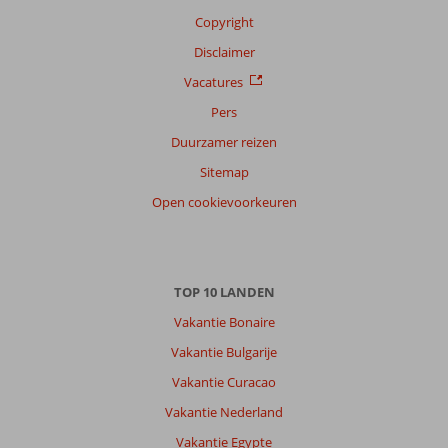
Taal
Copyright
Nederlands (BE + NL) (27)
Disclaimer
Filter
reisgezelschap
Vacatures
Alle
Pers
Sorteren
Duurzamer reizen
op
Sitemap
datum (nieuw > oud)
Open cookievoorkeuren
Anoniem
10
Nederland
Gezin met jong(e) kind(eren)
TOP 10 LANDEN
,
03 juli 2026
Vakantie Bonaire
Vakantie Bulgarije
Over
Vakantie Curacao
Kos-
Stad
Vakantie Nederland
Lambi:
Vakantie Egypte