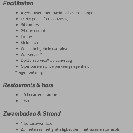
Faciliteiten
4 gebouwen met maximaal 2 verdiepingen
Er zijn geen liften aanwezig
64 kamers
24-uursreceptie
Lobby
Kleine tuin
Wifi in het gehele complex
Wasservice*
Doktersservice* op aanvraag
Openbare en privé parkeergelegenheid
*Tegen betaling
Restaurants & bars
1 à-la-carterestaurant
1 bar
Zwembaden & Strand
1 buitenzwembad
Zonneterras met gratis ligbedden, matrasjes en parasols