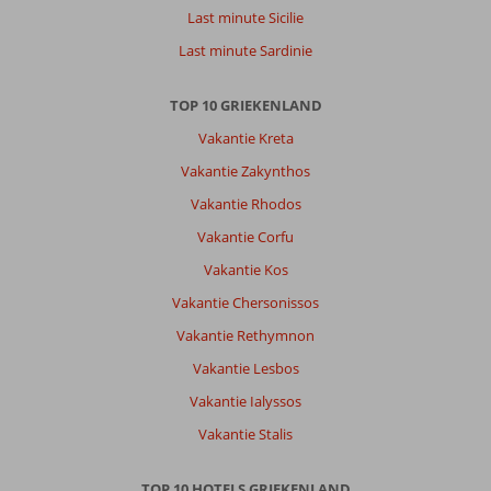
Last minute Sicilie
Heel
fijn
Last minute Sardinie
gastvrij
hotel.
TOP 10 GRIEKENLAND
Waren
zeer
Vakantie Kreta
behulpzaam
Vakantie Zakynthos
en
alles
Vakantie Rhodos
was
Vakantie Corfu
erg
netjes.
Vakantie Kos
We
Vakantie Chersonissos
zijn
zeer
Vakantie Rethymnon
tevreden!
Vakantie Lesbos
Klein
min
Vakantie Ialyssos
puntje
Vakantie Stalis
is
dat
er
TOP 10 HOTELS GRIEKENLAND