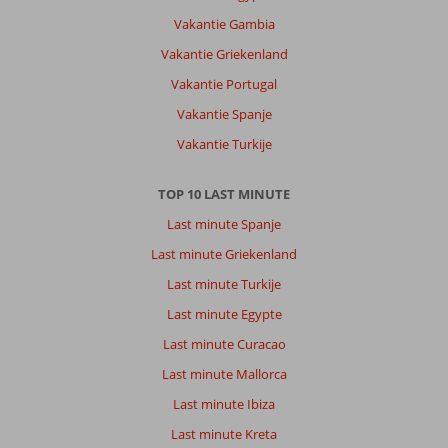
Kos
Vakantie Gambia
is
er
Vakantie Griekenland
leuk
Vakantie Portugal
voor
een
Vakantie Spanje
korte
Vakantie Turkije
tijd.
Leuk
strand
TOP 10 LAST MINUTE
en
Last minute Spanje
gezellig
centrum.
Last minute Griekenland
Vriendelijke
Last minute Turkije
mensen.
Last minute Egypte
Over
Last minute Curacao
Fly
&
Last minute Mallorca
Go
Last minute Ibiza
Aegean
Blu
Last minute Kreta
Apartments: