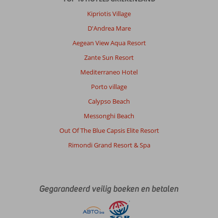
ook
Kipriotis Village
wel
erg
D'Andrea Mare
veel
Aegean View Aqua Resort
jongeren
kwamen
Zante Sun Resort
maar
Mediterraneo Hotel
daar
speelden
Porto village
ze
Calypso Beach
goed
op
Messonghi Beach
in.
Out Of The Blue Capsis Elite Resort
Algemene indruk
10
Eten
-
Rimondi Grand Resort & Spa
Ligging
10
Kamers
10
Service
10
Kindvriendelijk
10
Prijs/kwaliteit
10
Wifi kwaliteit
10
Gegarandeerd veilig boeken en betalen
Eric
8,0
Nederland