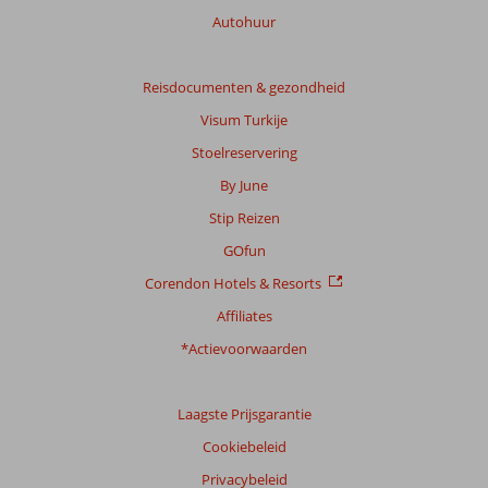
beoordelingen.
Autohuur
Totale
score
Reisdocumenten & gezondheid
Visum Turkije
Gebaseerd
op:
Stoelreservering
27
By June
beoordelingen
Stip Reizen
GOfun
Scoreverdeling
Corendon Hotels & Resorts
Algemene indruk
7,0
Eten
5,9
Ligging
8,3
Kamers
6,6
Affiliates
Service
7,5
Kindvriendelijk
7,8
*Actievoorwaarden
Prijs/kwaliteit
7,0
Wifi kwaliteit
7,7
Ervaringen
Laagste Prijsgarantie
van
onze
Cookiebeleid
klanten
Privacybeleid