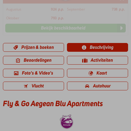
Augustus
924
p.p.
September
738
p.p.
Oktober
793
p.p.
Bekijk beschikbaarheid
Prijzen & boeken
Beschrijving
Beoordelingen
Activiteiten
Foto's & Video's
Kaart
Vlucht
Autohuur
Fly & Go Aegean Blu Apartments