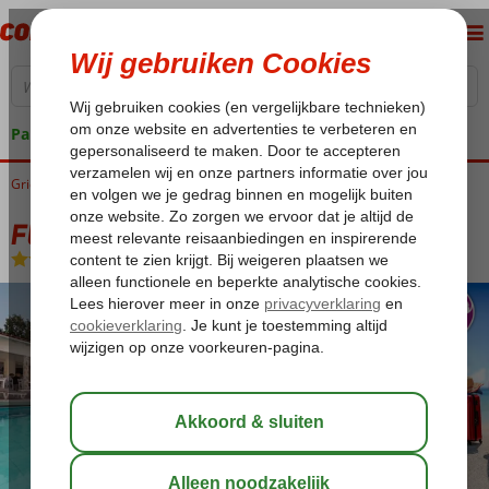
Pakketgarantie
Griekenland
Home
Kos
Kos-Stad Lambi
Fly & Go Aegean Blu Apartments
Fly & Go Aegean Blu Apartments
Logies
-
Appartement