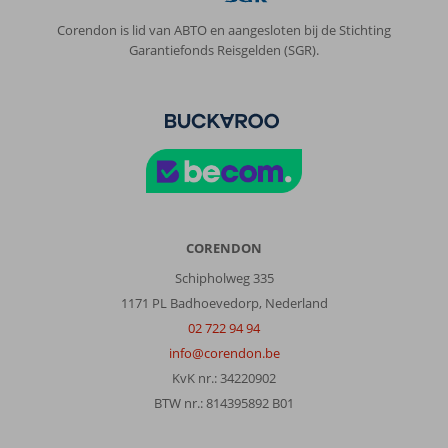
Met partner
Corendon is lid van ABTO en aangesloten bij de Stichting
,
Garantiefonds Reisgelden (SGR).
08 juni 2026
Over
Kos-
Stad
Lambi:
Kos
is
een
CORENDON
gastvrij
Schipholweg 335
eiland
vriendelijke
1171 PL Badhoevedorp, Nederland
mensen
02 722 94 94
mooie
info@corendon.be
stranden
KvK nr.: 34220902
veel
gezien
BTW nr.: 814395892 B01
Over