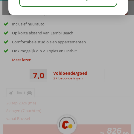
03:45
01:30
aug 32°
C
delen
bewaar
Inclusief huurauto
Op korte afstand van Lambi Beach
Comfortabele studio's en appartementen
Ook mogelijk o.b.v. Logies en Ontbijt
Meer lezen
7,0
Voldoende/goed
27 beoordelingen
+
+
28 sep 2026 (ma)
8 dagen (7 nachten)
vanaf Brussel
826
va
p.p.