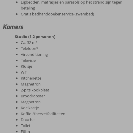
Ligbedden, matrasjes en parasols op het strand zijn tegen
betaling
Gratis badhanddoekenservice (zwembad)
Kamers
Studio (1-2 personen)
Ca. 32 m²
Telefoon*
Airconditioning
Televisie
Kluisje
Wifi
Kitchenette
Magnetron
2-pits kookplaat
Broodrooster
Magnetron
Koelkastje
Koffie-/theezetfaciliteiten
Douche
Toilet
Föhn