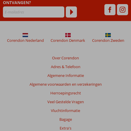
ONTVANGEN?
ouder
zijn
dan
48
maanden
worden
niet
Corendon Nederland
Corendon Denmark
Corendon Zweden
meer
weergegeven
om
Over Corendon
de
Adres & Telefoon
relevantie
van
Algemene Informatie
de
Algemene voorwaarden en verzekeringen
getoonde
beoordelingen
Herroepingsrecht
te
Veel Gestelde Vragen
garanderen.
Meer
Vluchtinformatie
info
Bagage
over
onze
Extra's