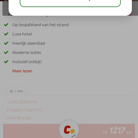
03:45
01:30
aug 32°
C
delen
bewaar
Op loopafstand van het strand
Luxe hotel
Heerlijk zwembad
Moderne suites
Inclusief ontbijt!
Meer lezen
+
12 okt 2026 (ma)
8 dagen (7 nachten)
vanaf Brussel
1217
va
p.p.