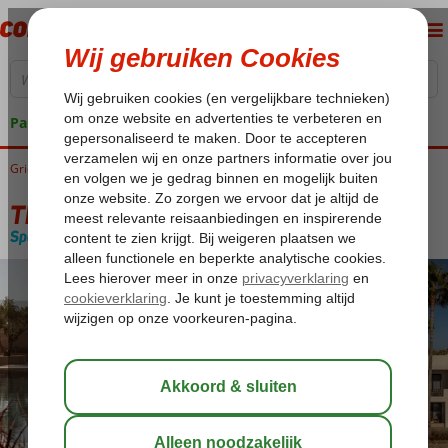
Pakketgarantie
Griekenland
Home
Kos
Kos-Stad Lambi
The Ritual Hotel
The Ritual Hotel
Special category
Logies en ontbijt
-
Hotel