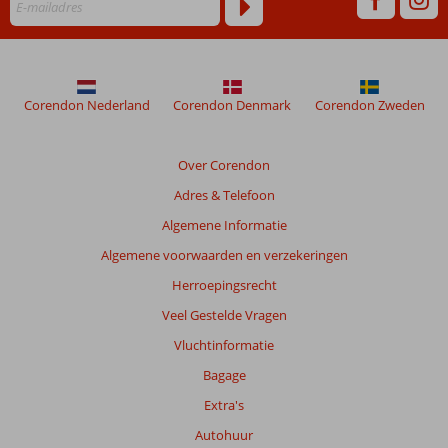
worden
niet
meer
weergegeven
om
Corendon Nederland
Corendon Denmark
Corendon Zweden
de
relevantie
van
Over Corendon
de
Adres & Telefoon
getoonde
beoordelingen
Algemene Informatie
te
Algemene voorwaarden en verzekeringen
garanderen.
Meer
Herroepingsrecht
info
Veel Gestelde Vragen
over
onze
Vluchtinformatie
beoordelingen.
Bagage
Extra's
Autohuur