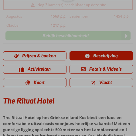
Nog 3 kamer(s) beschikbaar op deze site
Augustus
1563
p.p.
September
1454
p.p.
Oktober
1217
p.p.
Bekijk beschikbaarheid
Prijzen & boeken
Beschrijving
Activiteiten
Foto's & Video's
Kaart
Vlucht
The Ritual Hotel
The Ritual Hotel op het Griekse eiland Kos biedt een luxe en
comfortabele uitvalsbasis voor jouw heerlijke vakantie! Met een
gunstige ligging op slechts 500 meter van het Lambi-strand en 1
kilometer van het bruisende centrum van Kos, biedt dit hotel