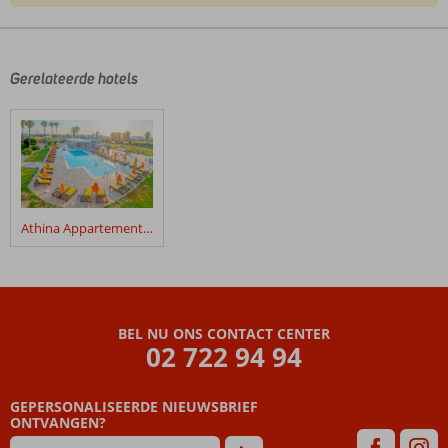
De
beoordelingen
zijn
door
Gerelateerde hotels
onze
klanten
geschreven
na
hun
verblijf
in
Athina Appartementen
The
Ritual
Hotel
Beoordelingen
BEL NU ONS CONTACT CENTER
die
02 722 94 94
ouder
zijn
GEPERSONALISEERDE NIEUWSBRIEF
dan
ONTVANGEN?
48
maanden