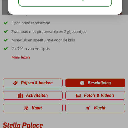
03:30
aug 29°
C
delen
bewaar
Eigen privé zandstrand
Zwembad met piratenschip en 2 glijbaantjes
Mini-club en speeltuintje voor de kids
Ca. 700m van Analipsis
Meer lezen
Prijzen & boeken
Beschrijving
Activiteiten
Foto's & Video's
Kaart
Vlucht
Stella Palace