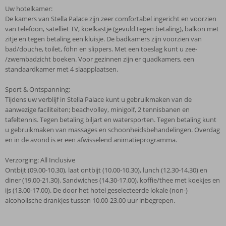
Uw hotelkamer:
De kamers van Stella Palace zijn zeer comfortabel ingericht en voorzien
van telefoon, satelliet TV, koelkastje (gevuld tegen betaling), balkon met
zitje en tegen betaling een kluisje. De badkamers zijn voorzien van
bad/douche, toilet, föhn en slippers. Met een toeslag kunt u zee-
/zwembadzicht boeken. Voor gezinnen zijn er quadkamers, een
standaardkamer met 4 slaapplaatsen.
Sport & Ontspanning:
Tijdens uw verblijf in Stella Palace kunt u gebruikmaken van de
aanwezige faciliteiten; beachvolley, minigolf, 2 tennisbanen en
tafeltennis. Tegen betaling biljart en watersporten. Tegen betaling kunt
u gebruikmaken van massages en schoonheidsbehandelingen. Overdag
en in de avond is er een afwisselend animatieprogramma.
Verzorging: All Inclusive
Ontbijt (09.00-10.30), laat ontbijt (10.00-10.30), lunch (12.30-14.30) en
diner (19.00-21.30). Sandwiches (14.30-17.00), koffie/thee met koekjes en
ijs (13.00-17.00). De door het hotel geselecteerde lokale (non-)
alcoholische drankjes tussen 10.00-23.00 uur inbegrepen.