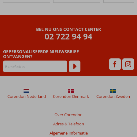
Palace
Beoordelingen
die
BEL NU ONS CONTACT CENTER
ouder
02 722 94 94
zijn
dan
GEPERSONALISEERDE NIEUWSBRIEF
48
ONTVANGEN?
maanden
worden
niet
meer
weergegeven
om
de
Corendon Nederland
Corendon Denmark
Corendon Zweden
relevantie
van
de
Over Corendon
getoonde
Adres & Telefoon
beoordelingen
te
Algemene Informatie