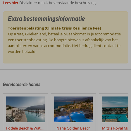
Lees hier
Disclaimer m.b.t. bovenstaande beschrijving.
Extra bestemmingsinformatie
Toeristenbelasting (Climate Crisis Resilience Fee)
Op Kreta, Griekenland, betaal je bij aankomst in je accommodatie
een toeristenbelasting. De hoogte hiervan is afhankelijk van het
aantal sterren van je accommodatie. Het bedrag dient contant te
worden betaald.
De
beoordelingen
zijn
door
Gerelateerde hotels
onze
klanten
geschreven
na
hun
verblijf
in
Fodele Beach & Water Park Holiday Resort
Nana Golden Beach
Stella