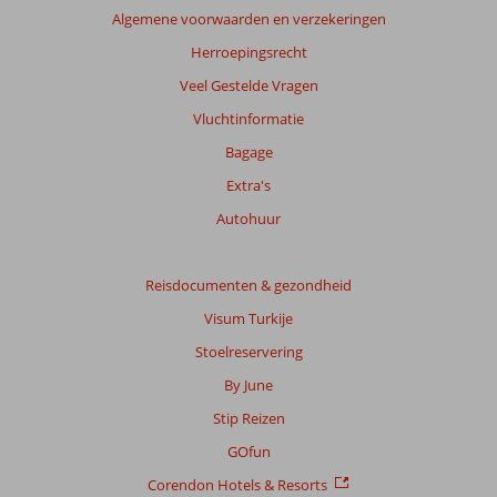
garanderen.
Algemene voorwaarden en verzekeringen
Meer
info
Herroepingsrecht
over
Veel Gestelde Vragen
onze
beoordelingen.
Vluchtinformatie
Bagage
Extra's
Autohuur
Reisdocumenten & gezondheid
Visum Turkije
Stoelreservering
By June
Stip Reizen
GOfun
Corendon Hotels & Resorts