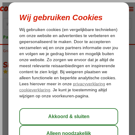
Pakketgarantie
Griekenland
Home
Kreta
Analipsis
Stella Palace
Stella Palace
All Inclusive
-
Hotel