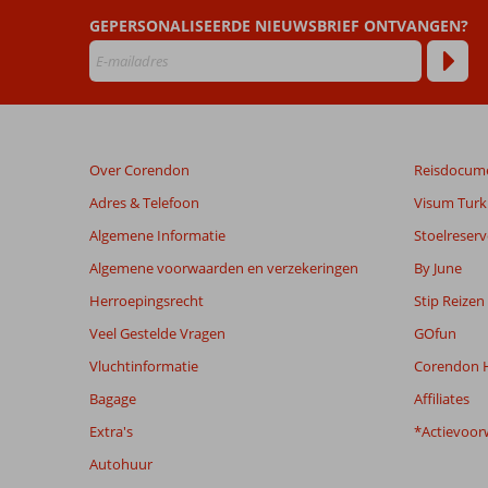
die
GEPERSONALISEERDE NIEUWSBRIEF ONTVANGEN?
ouder
zijn
dan
48
maanden
worden
Over Corendon
Reisdocum
niet
meer
Adres & Telefoon
Visum Turki
weergegeven
Algemene Informatie
Stoelreserv
om
de
Algemene voorwaarden en verzekeringen
By June
relevantie
Herroepingsrecht
Stip Reizen
van
de
Veel Gestelde Vragen
GOfun
getoonde
Vluchtinformatie
Corendon H
beoordelingen
te
Bagage
Affiliates
garanderen.
Extra's
*Actievoor
Meer
info
Autohuur
over