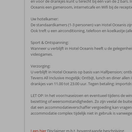
en voor de drankjes kunt u terecht bij één van de 2 bars
Oceanis een gameroom, internetcafe en Wifi bij de receptie (
Uw hotelkamer:
De standaardkamers (1-3 personen) van Hotel Oceanis zijn
Ook treft u een airconditioning, telefoon en koelkastje (al
Sport & Ontspanning:
Wanneer u verblijft in Hotel Oceanis heeft u de gelegenheid
videogames.
Verzorging:
U verblijft in Hotel Oceanis op basis van Halfpension; ontb
Tevens All Inclusive mogelijk; Ontbijt, lunch en diner allen
drankjes van 11.00 tot 23.00 uur. Tegen betaling: importd
LET OP: In het voor/naseizoen en eventueel tijdens de win
bezetting of weersomstandigheden. Zo zijn veelal de bui
dat een accommodatieverschaffer vergoeding kan vragen vo
accommodatie complex tijdelijk niet in gebruik is vanwege
Lees hier
Disclaimer m.b.t. bovenstaande beschrijving.