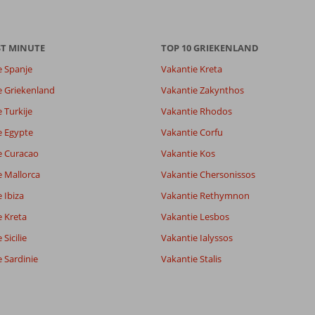
ST MINUTE
TOP 10 GRIEKENLAND
e Spanje
Vakantie Kreta
e Griekenland
Vakantie Zakynthos
 Turkije
Vakantie Rhodos
e Egypte
Vakantie Corfu
e Curacao
Vakantie Kos
e Mallorca
Vakantie Chersonissos
 Ibiza
Vakantie Rethymnon
e Kreta
Vakantie Lesbos
Sicilie
Vakantie Ialyssos
 Sardinie
Vakantie Stalis