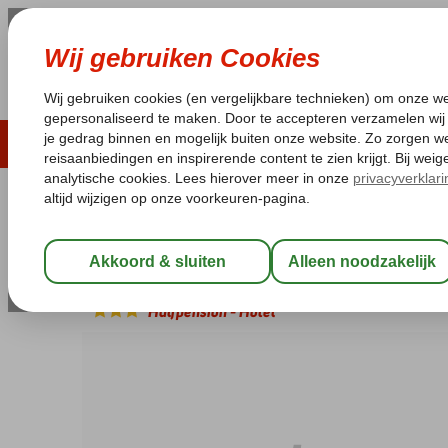
ZOMER 2026
LAST MINUTES
WIN
Pakketgarantie
Laagsteprijsgarantie*
Geen f
Griekenland
Home
Kreta
Anissaras
Oceanis
Oceanis
Halfpension
-
Hotel