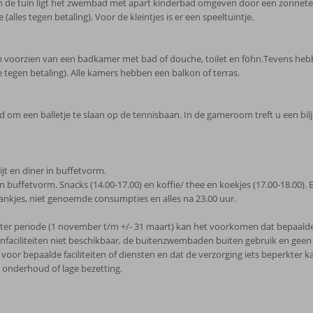
. In de tuin ligt het zwembad met apart kinderbad omgeven door een zonnete
alles tegen betaling). Voor de kleintjes is er een speeltuintje.
 voorzien van een badkamer met bad of douche, toilet en föhn.Tevens hebbe
le tegen betaling). Alle kamers hebben een balkon of terras.
 om een balletje te slaan op de tennisbaan. In de gameroom treft u een biljar
ijt en diner in buffetvorm.
 in buffetvorm. Snacks (14.00-17.00) en koffie/ thee en koekjes (17.00-18.00). 
rankjes, niet genoemde consumpties en alles na 23.00 uur.
ter periode (1 november t/m +/- 31 maart) kan het voorkomen dat bepaalde fa
tenfaciliteiten niet beschikbaar, de buitenzwembaden buiten gebruik en ge
or bepaalde faciliteiten of diensten en dat de verzorging iets beperkter k
 onderhoud of lage bezetting.