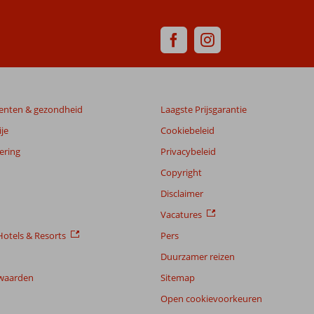
enten & gezondheid
Laagste Prijsgarantie
je
Cookiebeleid
ering
Privacybeleid
Copyright
Disclaimer
Vacatures
otels & Resorts
Pers
Duurzamer reizen
waarden
Sitemap
Open cookievoorkeuren