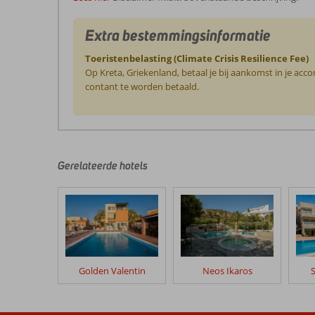
Extra bestemmingsinformatie
Toeristenbelasting (Climate Crisis Resilience Fee)
Op Kreta, Griekenland, betaal je bij aankomst in je ac
contant te worden betaald.
De
beoordelingen
zijn
door
Gerelateerde hotels
onze
klanten
geschreven
na
hun
verblijf
in
Golden Valentin
Neos Ikaros
Oceanis
Beoordelingen