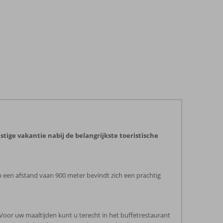
tige vakantie nabij de belangrijkste toeristische
p een afstand vaan 900 meter bevindt zich een prachtig
.Voor uw maaltijden kunt u terecht in het buffetrestaurant