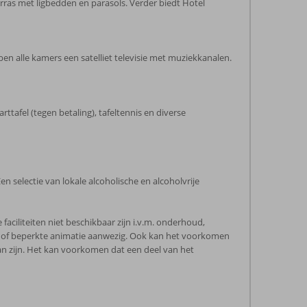
rras met ligbedden en parasols. Verder biedt Hotel
n alle kamers een satelliet televisie met muziekkanalen.
ttafel (tegen betaling), tafeltennis en diverse
Een selectie van lokale alcoholische en alcoholvrije
ciliteiten niet beschikbaar zijn i.v.m. onderhoud,
en of beperkte animatie aanwezig. Ook kan het voorkomen
an zijn. Het kan voorkomen dat een deel van het