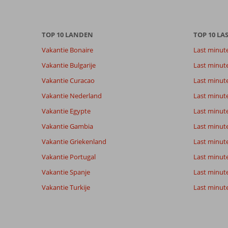
onze
beoordelingen.
TOP 10 LANDEN
TOP 10 LA
Vakantie Bonaire
Last minut
Vakantie Bulgarije
Last minut
Vakantie Curacao
Last minute
Vakantie Nederland
Last minut
Vakantie Egypte
Last minut
Vakantie Gambia
Last minut
Vakantie Griekenland
Last minute
Vakantie Portugal
Last minut
Vakantie Spanje
Last minute 
Vakantie Turkije
Last minute