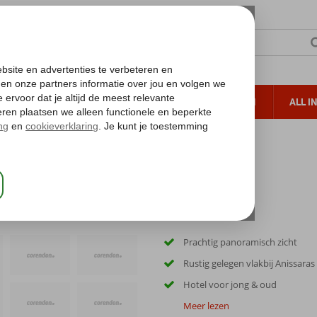
TERZON
ZONVAKANTIES
VERRE REIZEN
ALL I
ueltoeslag
Gratis annuleren*
Prachtig panoramisch zicht
Rustig gelegen vlakbij Anissaras
Hotel voor jong & oud
Meer lezen