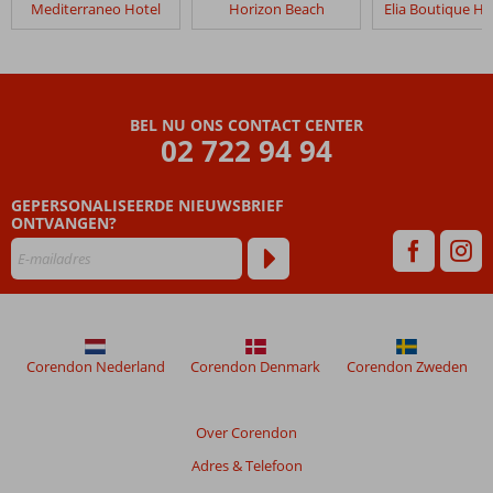
Mediterraneo Hotel
Horizon Beach
Hersonissos
Maris
Beoordelingen
die
BEL NU ONS CONTACT CENTER
ouder
02 722 94 94
zijn
dan
GEPERSONALISEERDE NIEUWSBRIEF
48
ONTVANGEN?
maanden
worden
niet
meer
weergegeven
om
de
Corendon Nederland
Corendon Denmark
Corendon Zweden
relevantie
van
de
Over Corendon
getoonde
Adres & Telefoon
beoordelingen
te