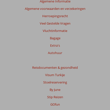
Algemene Informatie
garanderen.
Algemene voorwaarden en verzekeringen
Meer
info
Herroepingsrecht
over
Veel Gestelde Vragen
onze
beoordelingen.
Vluchtinformatie
Bagage
Totale
Extra's
score
Autohuur
Gebaseerd
op:
11
Reisdocumenten & gezondheid
beoordelingen
Visum Turkije
Stoelreservering
Scoreverdeling
By June
Algemene indruk
8,1
Eten
7,4
Stip Reizen
Ligging
7,8
Kamers
7,6
Service
8,3
Kindvriendelijk
3,0
GOfun
Prijs/kwaliteit
7,6
Wifi kwaliteit
8,4