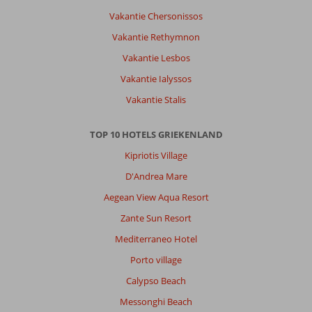
personen
Vakantie Chersonissos
in.
Vakantie Rethymnon
Algemene indruk
9
Eten
9
Vakantie Lesbos
Ligging
9
Kamers
7
Service
10
Kindvriendelijk
-
Vakantie Ialyssos
Prijs/kwaliteit
8
Wifi kwaliteit
10
Vakantie Stalis
TOP 10 HOTELS GRIEKENLAND
Johannesgerard
7,0
Nederland
Kipriotis Village
Met partner
,
D'Andrea Mare
31 juli 2025
Aegean View Aqua Resort
Zante Sun Resort
Over
Chersonissos:
Mediterraneo Hotel
jammer
Porto village
dat
Calypso Beach
er
geen
Messonghi Beach
boulevard