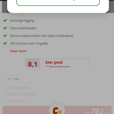
03:30
aug 29°
C
delen
bewaar
Gunstige ligging
Fijne zwembaden
Mooie maisonnette met eigen bubbelbad
All Inclusive ook mogelijk
Meer lezen
8,1
Zeer goed
11 beoordelingen
+
13 okt 2026 (di)
8 dagen (7 nachten)
vanaf Brussel
762
va
p.p.