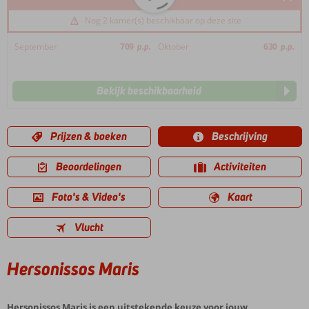
Nog 2 kamer(s) beschikbaar op deze site
September
709
p.p.
Oktober
630
p.p.
Bekijk beschikbaarheid
Prijzen & boeken
Beschrijving
Beoordelingen
Activiteiten
Foto's & Video's
Kaart
Vlucht
Hersonissos Maris
Hersonissos Maris is een uitstekende keuze voor jouw