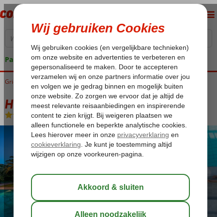
Pakketgarantie
Griekenland
Home
Kreta
Chersonissos
Hersonissos Maris
Hersonissos Maris
Halfpension
-
Hotel