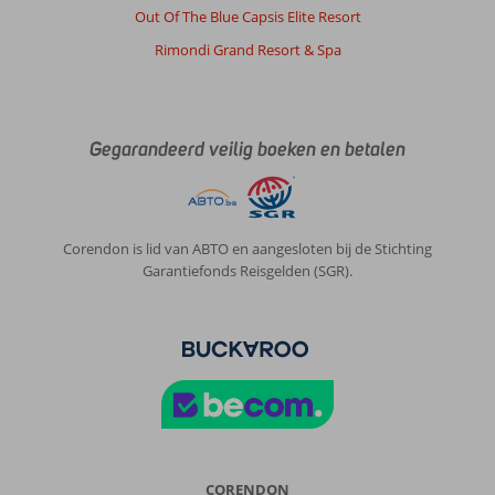
Out Of The Blue Capsis Elite Resort
was
of
Rimondi Grand Resort & Spa
je
moest
een
ver
Gegarandeerd veilig boeken en betalen
lopen
Over
Hersonissos
Maris:
Corendon is lid van ABTO en aangesloten bij de Stichting
prima
Garantiefonds Reisgelden (SGR).
alles
was
netje
en
schoon
vriendelijk
personeel
Algemene indruk
7
Eten
6
CORENDON
Ligging
6
Kamers
8