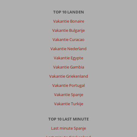
Over
TOP 10 LANDEN
Chersonissos:
Vakantie Bonaire
Mooi
Vakantie Bulgarije
buiten
het
Vakantie Curacao
centrum
Vakantie Nederland
van
Chersonisos.
Vakantie Egypte
Genoeg
Vakantie Gambia
eetgelegenheden.
Vakantie Griekenland
Over
Vakantie Portugal
Hersonissos
Maris:
Vakantie Spanje
Prachtig
Vakantie Turkije
hotel
met
goede
TOP 10 LAST MINUTE
service.
Last minute Spanje
Complimenten
aan