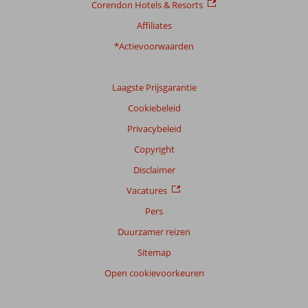
Corendon Hotels & Resorts
Affiliates
Ervaringen
van
*Actievoorwaarden
onze
klanten
Taal
Laagste Prijsgarantie
Nederlands (BE + NL) (8)
Cookiebeleid
Filter
Privacybeleid
reisgezelschap
Copyright
Alle
Disclaimer
Sorteren
op
Vacatures
datum (nieuw > oud)
Pers
Duurzamer reizen
Rina
9,0
Sitemap
Nederland
Open cookievoorkeuren
Met partner
,
28 september 2025