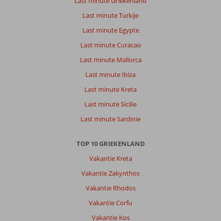
Last minute Griekenland
de
Last minute Turkije
schoonmaaksters.
Creatief,
Last minute Egypte
netjes
Last minute Curacao
en
behulpzaam.
Last minute Mallorca
De
Last minute Ibiza
bedden
daaromtrent
Last minute Kreta
zijn
Last minute Sicilie
te
hard
Last minute Sardinie
en
de
TOP 10 GRIEKENLAND
douche
kan
Vakantie Kreta
net
Vakantie Zakynthos
qua
ruimte.
Vakantie Rhodos
Kunnen
Vakantie Corfu
geen
grote
Vakantie Kos