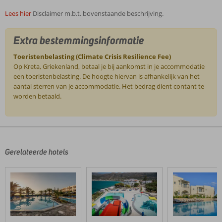
Lees hier
Disclaimer m.b.t. bovenstaande beschrijving.
Extra bestemmingsinformatie
Toeristenbelasting (Climate Crisis Resilience Fee)
Op Kreta, Griekenland, betaal je bij aankomst in je accommodatie
een toeristenbelasting. De hoogte hiervan is afhankelijk van het
aantal sterren van je accommodatie. Het bedrag dient contant te
worden betaald.
De
beoordelingen
zijn
door
Gerelateerde hotels
onze
klanten
geschreven
na
hun
verblijf
in