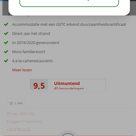
03:30
aug 29°
C
delen
bewaar
Accommodatie met een GSTC erkend duurzaamheidscertificaat
Direct aan het strand
In 2019/2020 gerenoveerd
Mooi familieresort
4 à-la-carterestaurants
Meer lezen
9,5
Uitmuntend
40 beoordelingen
+
29 sep 2026 (di)
8 dagen (7 nachten)
vanaf Brussel