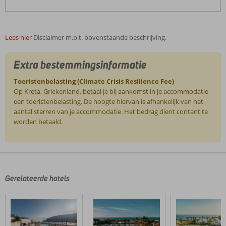
Lees hier
Disclaimer m.b.t. bovenstaande beschrijving.
Extra bestemmingsinformatie
Toeristenbelasting (Climate Crisis Resilience Fee)
Op Kreta, Griekenland, betaal je bij aankomst in je accommodatie
een toeristenbelasting. De hoogte hiervan is afhankelijk van het
aantal sterren van je accommodatie. Het bedrag dient contant te
worden betaald.
De
beoordelingen
zijn
door
Gerelateerde hotels
onze
klanten
geschreven
na