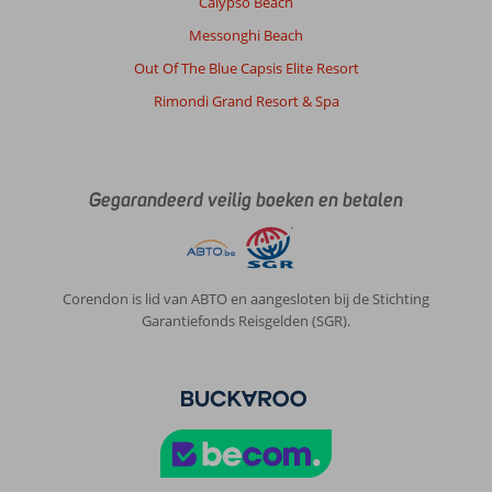
Calypso Beach
Er
zijn
Messonghi Beach
wel
Out Of The Blue Capsis Elite Resort
veel
winkeltjes.
Rimondi Grand Resort & Spa
Over
Nana
Golden
Gegarandeerd veilig boeken en betalen
Beach:
Het
Nana
Golden
Beach
Corendon is lid van ABTO en aangesloten bij de Stichting
hotel
Garantiefonds Reisgelden (SGR).
is
prachtig.
Het
eten
was
heel
lekker,