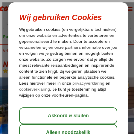
Pakketgarantie
Griekenland
Home
Kreta
Chersonissos
Nana Golden Beach
Nana Golden Beach
All Inclusive
-
Hotel