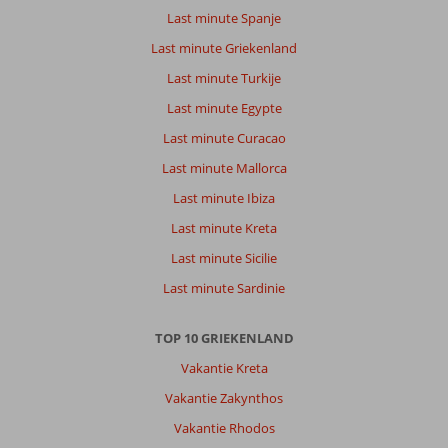
hotel.
Last minute Spanje
Kinderen
hebben
Last minute Griekenland
genoten
Last minute Turkije
van
alles
Last minute Egypte
wat
Last minute Curacao
het
hotel
Last minute Mallorca
te
Last minute Ibiza
bieden
heeft.
Last minute Kreta
Zeer
Last minute Sicilie
lekker
eten
Last minute Sardinie
en
heel
TOP 10 GRIEKENLAND
vriendelijk
personeel.
Vakantie Kreta
Gaan
Vakantie Zakynthos
zeker
nog
Vakantie Rhodos
eens