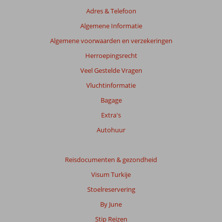
de
Adres & Telefoon
getoonde
beoordelingen
Algemene Informatie
te
Algemene voorwaarden en verzekeringen
garanderen.
Meer
Herroepingsrecht
info
Veel Gestelde Vragen
over
onze
Vluchtinformatie
beoordelingen.
Bagage
Extra's
Totale
score
Autohuur
Gebaseerd
op:
Reisdocumenten & gezondheid
40
Visum Turkije
beoordelingen
Stoelreservering
By June
Scoreverdeling
Stip Reizen
Algemene indruk
9,5
Eten
9,1