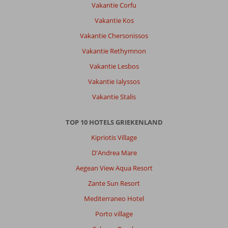
Vakantie Corfu
terug.
Vakantie Kos
Algemene indruk
10
Eten
10
Vakantie Chersonissos
Ligging
10
Kamers
10
Service
10
Kindvriendelijk
10
Vakantie Rethymnon
Prijs/kwaliteit
10
Wifi kwaliteit
6
Vakantie Lesbos
Vakantie Ialyssos
Anoniem
9,0
Vakantie Stalis
Belgie
Gezin met jong(e) kind(eren)
TOP 10 HOTELS GRIEKENLAND
,
06 juli 2026
Kipriotis Village
D'Andrea Mare
Over
Chersonissos:
Aegean View Aqua Resort
Chersonissos
Zante Sun Resort
is
Mediterraneo Hotel
niet
heel
Porto village
aantrekkelijk.