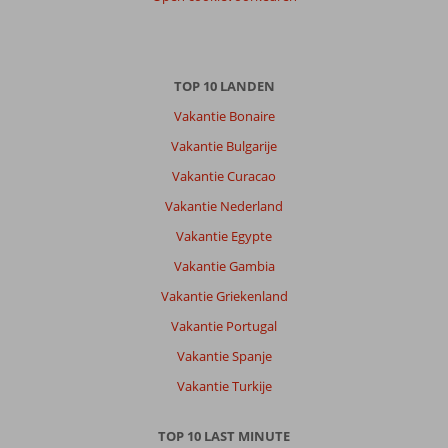
Gezin met oud(ere) kind(eren)
,
08 juli 2026
TOP 10 LANDEN
Over
Vakantie Bonaire
Chersonissos:
Vakantie Bulgarije
leuke
bestemming
Vakantie Curacao
Voor
Vakantie Nederland
een
gezinsvakantie.
Vakantie Egypte
Voor
Vakantie Gambia
ieder
wat
Vakantie Griekenland
wils
Vakantie Portugal
Over
Vakantie Spanje
Nana
Vakantie Turkije
Golden
Beach:
schitterend
TOP 10 LAST MINUTE