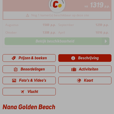
1319
va
p.p.
Nog 1 kamer(s) beschikbaar op deze site
Augustus
1569
p.p.
September
1259
p.p.
Oktober
1308
p.p.
April
1016
p.p.
Bekijk beschikbaarheid
Prijzen & boeken
Beschrijving
Beoordelingen
Activiteiten
Foto's & Video's
Kaart
Vlucht
Nana Golden Beach