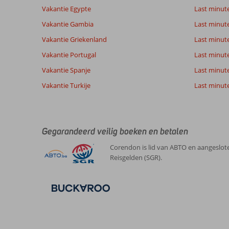
Ligging
8,4
Kamers
361
Vakantie Egypte
Last minut
Zeer goed
Service
8,2
Kindvriende
beoordelingen
Prijs/kwaliteit
7,6
Wifi kwalite
Vakantie Gambia
Last minut
Vakantie Griekenland
Last minute
Vakantie Portugal
Last minut
Ervaringen
Taal
van onze
Nederlands (BE + NL) (291)
Vakantie Spanje
Last minute 
klanten
Vakantie Turkije
Last minute
10
Over
Algemene indruk
10
Agia
Gegarandeerd veilig boeken en betalen
Ligging
10
Roel
Pelagia:
Service
10
Corendon is lid van ABTO en aangeslote
Nederland
Prijs/kwaliteit
9
Het
Reisgelden (SGR).
Met partner
Eten
10
strand
,
en
Kamers
9
24 oktober 2025
de
Kindvriendelijk
-
zee
Wifi kwaliteit
10
waren
heerlijk.
In