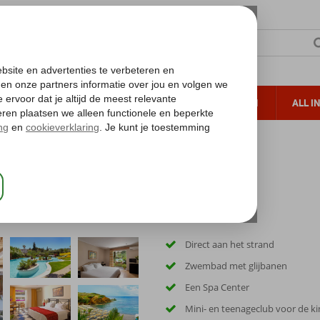
TERZON
ZONVAKANTIES
VERRE REIZEN
ALL I
ueltoeslag
Gratis annuleren*
Direct aan het strand
Zwembad met glijbanen
Een Spa Center
Mini- en teenageclub voor de k