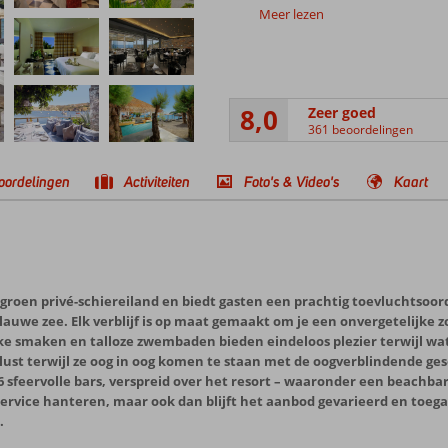
Meer lezen
8,0
Zeer goed
361 beoordelingen
oordelingen
Activiteiten
Foto's & Video's
Kaart
n groen privé-schiereiland en biedt gasten een prachtig toevluchtsoo
urblauwe zee. Elk verblijf is op maat gemaakt om je een onvergetelijk
jke smaken en talloze zwembaden bieden eindeloos plezier terwijl wat
ust terwijl ze oog in oog komen te staan ​​met de oogverblindende 
 sfeervolle bars, verspreid over het resort – waaronder een beachbar
service hanteren, maar ook dan blijft het aanbod gevarieerd en toeg
.