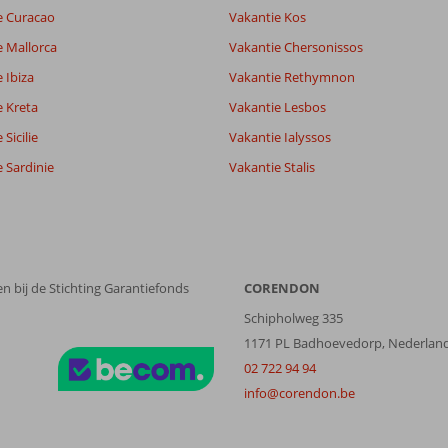
7,1
e Curacao
Vakantie Kos
lijk
6,8
it
7,9
e Mallorca
Vakantie Chersonissos
 Ibiza
Vakantie Rethymnon
e Kreta
Vakantie Lesbos
Filter reisgezelschap
Sorteren op
Alle
datum (nieuw > oud)
Sicilie
Vakantie Ialyssos
 Sardinie
Vakantie Stalis
n bij de Stichting Garantiefonds
CORENDON
Schipholweg 335
1171 PL Badhoevedorp, Nederlan
02 722 94 94
info@corendon.be