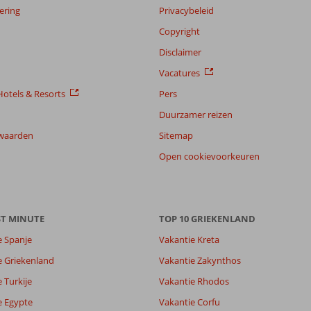
ering
Privacybeleid
Copyright
Disclaimer
Vacatures
otels & Resorts
Pers
Duurzamer reizen
waarden
Sitemap
Open cookievoorkeuren
ST MINUTE
TOP 10 GRIEKENLAND
e Spanje
Vakantie Kreta
e Griekenland
Vakantie Zakynthos
 Turkije
Vakantie Rhodos
8,1
e Egypte
Vakantie Corfu