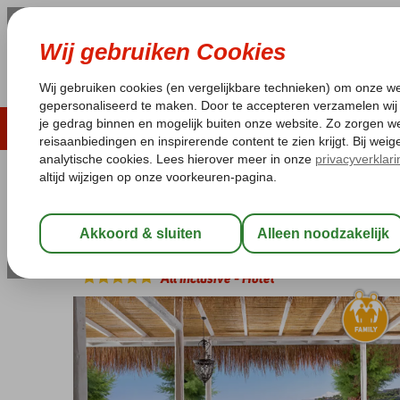
ZOMER 2026
LAST MINUTES
WIN
Pakketgarantie
Laagsteprijsgarantie*
Geen f
Griekenland
Home
Kreta
Agia Pelagia
Out of the Blue Resort
Out of the Blue Resort
All Inclusive
-
Hotel