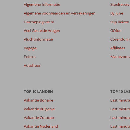
Algemene Informatie
Stoelreserv
worden
niet
Algemene voorwaarden en verzekeringen
By June
meer
Herroepingsrecht
Stip Reizen
weergegeven
om
Veel Gestelde Vragen
GOfun
de
Vluchtinformatie
Corendon H
relevantie
van
Bagage
Affiliates
de
Extra's
*Actievoor
getoonde
beoordelingen
Autohuur
te
garanderen.
Meer
info
TOP 10 LANDEN
TOP 10 LA
over
onze
Vakantie Bonaire
Last minut
beoordelingen.
Vakantie Bulgarije
Last minut
Vakantie Curacao
Last minute
Totale score
Scoreverdeling
8,0
Algemene indruk
8,0
Eten
Vakantie Nederland
Last minut
Gebaseerd op: