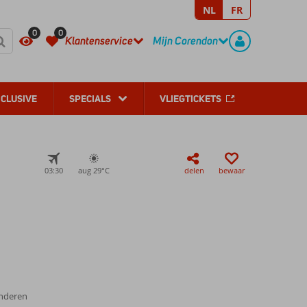
NL
FR
REGISTREER
CONTACT
0
0
Klantenservice
Mijn Corendon
NCLUSIVE
SPECIALS
VLIEGTICKETS
03:30
aug 29°
C
delen
bewaar
inderen