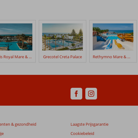
Mitsis Royal Mare & Thalasso Resort
Grecotel Creta Palace
Rethymno Mare & Waterpark
enten & gezondheid
Laagste Prijsgarantie
je
Cookiebeleid