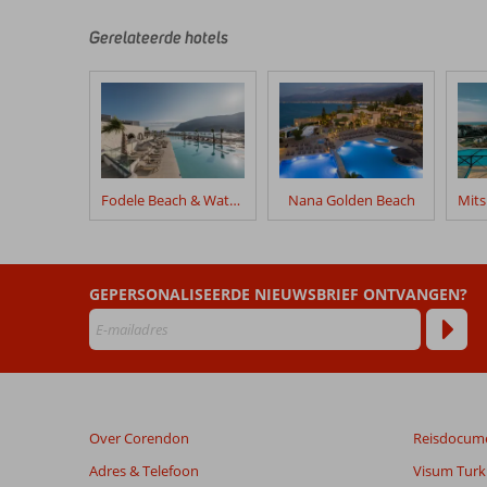
zijn
door
Gerelateerde hotels
onze
klanten
geschreven
na
hun
verblijf
in
Fodele Beach & Water Park Holiday Resort
Nana Golden Beach
Out
of
the
Blue
GEPERSONALISEERDE NIEUWSBRIEF ONTVANGEN?
Resort
Beoordelingen
die
ouder
zijn
Over Corendon
Reisdocum
dan
48
Adres & Telefoon
Visum Turki
maanden