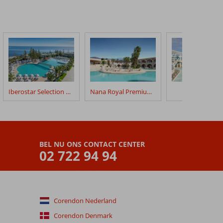
Iberostar Selection Creta Marine
Nana Royal Premium Resort
Lyttos Mare
BEL NU ONS CONTACT CENTER
02 722 94 94
Corendon Nederland
Corendon Denmark