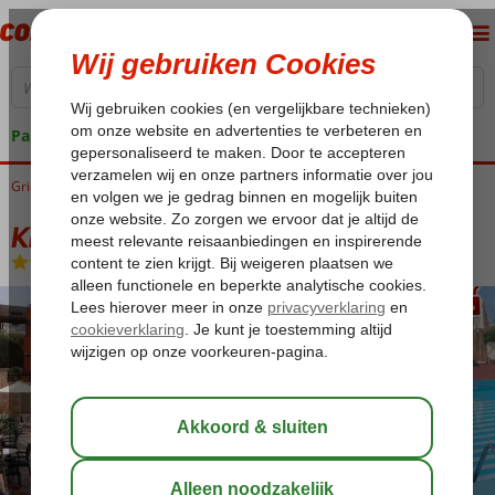
Pakketgarantie
Griekenland
Home
Kreta
Koutouloufari
Kristi Appartementen
Kristi Appartementen
Logies
-
Appartement