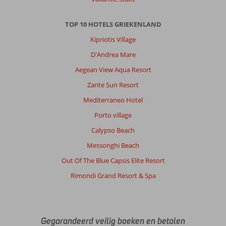
is
een
uitstekend
TOP 10 HOTELS GRIEKENLAND
hotel
Kipriotis Village
wat
gerund
D'Andrea Mare
wordt
Aegean View Aqua Resort
door
een
Zante Sun Resort
zeer
Mediterraneo Hotel
betrokken
en
Porto village
gastvrije
Calypso Beach
familie.
De
Messonghi Beach
kamers
Out Of The Blue Capsis Elite Resort
zijn
modern
Rimondi Grand Resort & Spa
en
functioneel
ingericht
en
Gegarandeerd veilig boeken en betalen
hebben