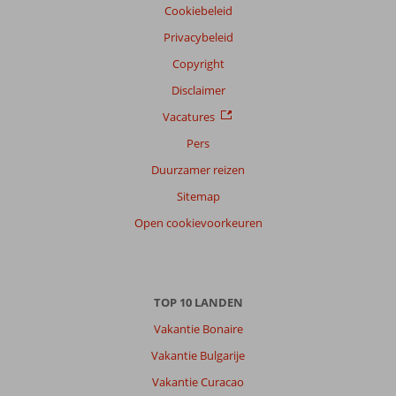
Cookiebeleid
Filter
Privacybeleid
reisgezelschap
Copyright
Alle
Disclaimer
Sorteren
op
Vacatures
datum (nieuw > oud)
Pers
Duurzamer reizen
Ivo
9,0
Sitemap
Onbekend
Open cookievoorkeuren
Met partner
,
04 juli 2026
Over
TOP 10 LANDEN
Koutouloufari:
Vakantie Bonaire
Koutouloufari
Vakantie Bulgarije
is
een
Vakantie Curacao
prachtig