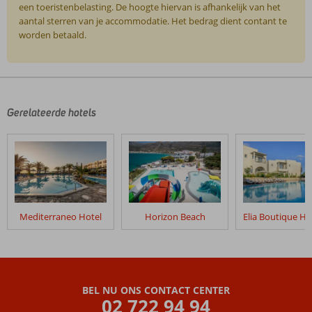
een toeristenbelasting. De hoogte hiervan is afhankelijk van het
aantal sterren van je accommodatie. Het bedrag dient contant te
worden betaald.
De
beoordelingen
zijn
door
Gerelateerde hotels
onze
klanten
geschreven
na
hun
verblijf
in
Mediterraneo Hotel
Horizon Beach
Kristi
Appartementen
Beoordelingen
die
BEL NU ONS CONTACT CENTER
ouder
02 722 94 94