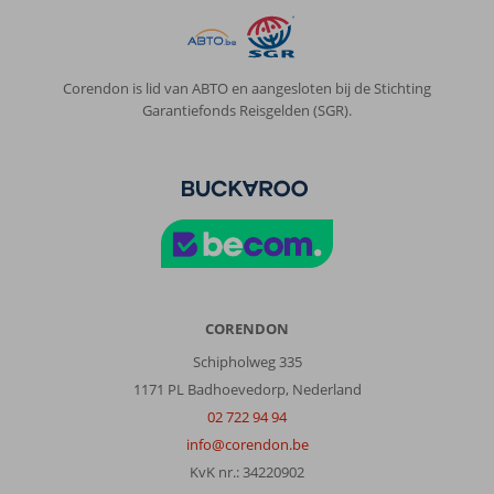
allemaal
een
balkon
of
Corendon is lid van ABTO en aangesloten bij de Stichting
terras.
Garantiefonds Reisgelden (SGR).
Tevens
beschikt
het
hotel
over
een
heerlijk
zwembad
voor
de
CORENDON
warme
Schipholweg 335
dagen
1171 PL Badhoevedorp, Nederland
en
een
02 722 94 94
prachtige
info@corendon.be
(en
KvK nr.: 34220902
rustige!)