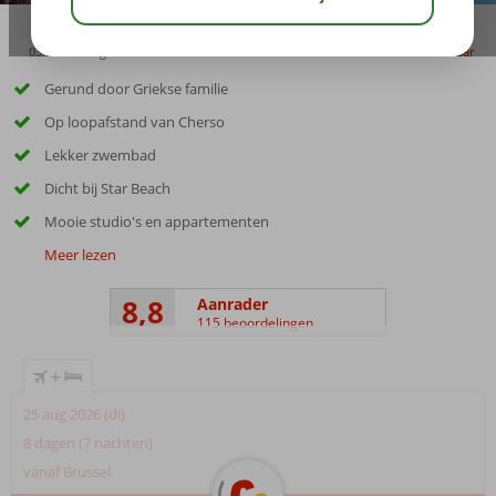
03:30
aug 29°
C
delen
bewaar
Gerund door Griekse familie
Op loopafstand van Cherso
Lekker zwembad
Dicht bij Star Beach
Mooie studio's en appartementen
Meer lezen
8,8
Aanrader
115 beoordelingen
+
25 aug 2026 (di)
8 dagen (7 nachten)
vanaf Brussel