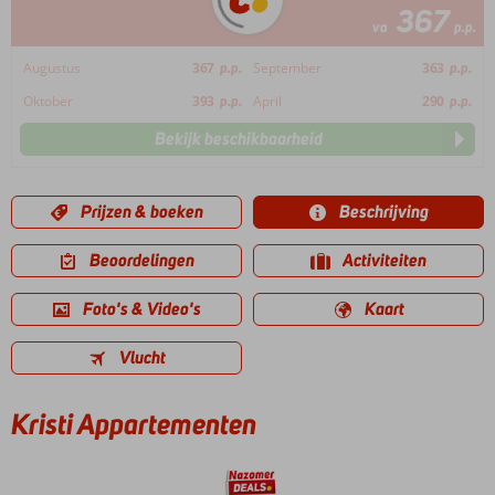
367
va
p.p.
Augustus
367
p.p.
September
363
p.p.
Oktober
393
p.p.
April
290
p.p.
Bekijk beschikbaarheid
Prijzen & boeken
Beschrijving
Beoordelingen
Activiteiten
Foto's & Video's
Kaart
Vlucht
Kristi Appartementen