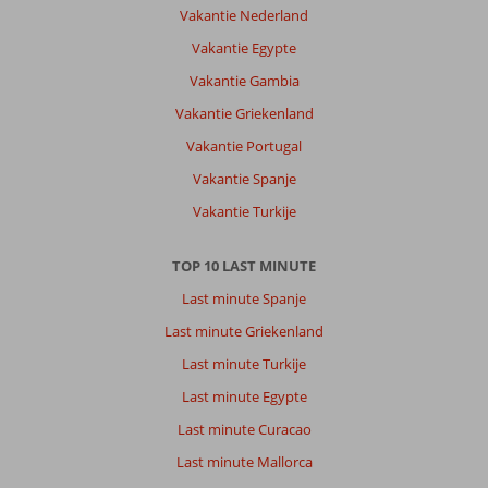
Vakantie Nederland
dorp
waar
Vakantie Egypte
we
Vakantie Gambia
nu
voor
Vakantie Griekenland
de
Vakantie Portugal
tweede
keer
Vakantie Spanje
zijn
Vakantie Turkije
geweest.
Zeer
veel
TOP 10 LAST MINUTE
restaurantjes,
Last minute Spanje
vriendelijke
mensen
Last minute Griekenland
en
Last minute Turkije
dag
en
Last minute Egypte
nacht
Last minute Curacao
verschil
met
Last minute Mallorca
het