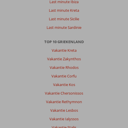
Last minute Ibiza
drukke
Chersonissos.
Last minute Kreta
Hier
Last minute Sicilie
kom
je
Last minute Sardinie
voor
rust
TOP 10 GRIEKENLAND
en
lekker
Vakantie Kreta
eten.
Vakantie Zakynthos
Strand
is
Vakantie Rhodos
op
Vakantie Corfu
20
minuten
Vakantie Kos
wandelen.
Vakantie Chersonissos
Over
Vakantie Rethymnon
Kristi
Vakantie Lesbos
Appartementen:
Kristi
Vakantie Ialyssos
Apartments
Vakantie Stalis