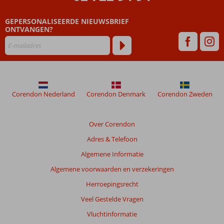
zijn
dan
GEPERSONALISEERDE NIEUWSBRIEF
48
ONTVANGEN?
maanden
worden
niet
meer
weergegeven
om
de
Corendon Nederland
Corendon Denmark
Corendon Zweden
relevantie
van
de
Over Corendon
getoonde
Adres & Telefoon
beoordelingen
te
Algemene Informatie
garanderen.
Algemene voorwaarden en verzekeringen
Meer
info
Herroepingsrecht
over
Veel Gestelde Vragen
onze
beoordelingen.
Vluchtinformatie