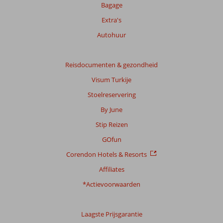
Bagage
Totale
Extra's
score
Autohuur
Gebaseerd
op:
115
Reisdocumenten & gezondheid
beoordelingen
Visum Turkije
Stoelreservering
Scoreverdeling
By June
Algemene indruk
8,8
Eten
9,0
Stip Reizen
Ligging
8,7
Kamers
8,7
Service
8,8
Kindvriendelijk
7,5
GOfun
Prijs/kwaliteit
8,7
Wifi kwaliteit
7,8
Corendon Hotels & Resorts
Affiliates
Ervaringen
van
*Actievoorwaarden
onze
klanten
Taal
Laagste Prijsgarantie
Nederlands (BE + NL) (111)