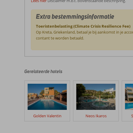
Lees hier
Disclaimer m.b.t. bovenstaande beschrijving.
Extra bestemmingsinformatie
Toeristenbelasting (Climate Crisis Resilience Fee)
Op Kreta, Griekenland, betaal je bij aankomst in je ac
contant te worden betaald.
De
beoordelingen
zijn
door
Gerelateerde hotels
onze
klanten
geschreven
na
hun
verblijf
in
Golden Valentin
Neos Ikaros
Astali
Hotel