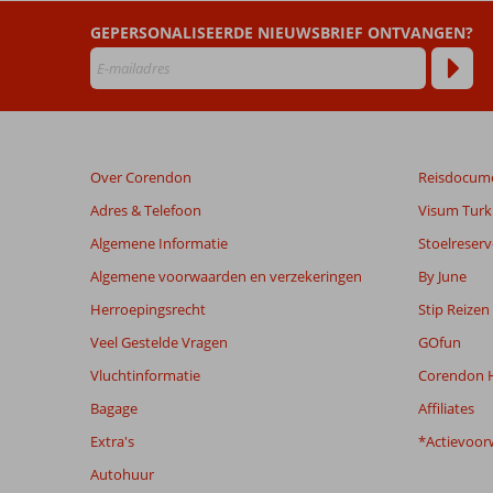
Beoordelingen
GEPERSONALISEERDE NIEUWSBRIEF ONTVANGEN?
die
ouder
zijn
dan
48
maanden
Over Corendon
Reisdocum
worden
niet
Adres & Telefoon
Visum Turki
meer
Algemene Informatie
Stoelreserv
weergegeven
om
Algemene voorwaarden en verzekeringen
By June
de
Herroepingsrecht
Stip Reizen
relevantie
van
Veel Gestelde Vragen
GOfun
de
Vluchtinformatie
Corendon H
getoonde
beoordelingen
Bagage
Affiliates
te
Extra's
*Actievoor
garanderen.
Meer
Autohuur
info