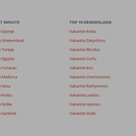
ST MINUTE
TOP 10 GRIEKENLAND
e Spanje
Vakantie Kreta
8,5
e Griekenland
Vakantie Zakynthos
8,8
 Turkije
Vakantie Rhodos
lijk
-
it
9,0
e Egypte
Vakantie Corfu
e Curacao
Vakantie Kos
e Mallorca
Vakantie Chersonissos
Filter reisgezelschap
Sorteren op
Alle
datum (nieuw > oud)
 Ibiza
Vakantie Rethymnon
e Kreta
Vakantie Lesbos
Sicilie
Vakantie Ialyssos
 Sardinie
Vakantie Stalis