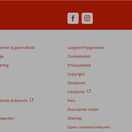
enten & gezondheid
Laagste Prijsgarantie
je
Cookiebeleid
ering
Privacybeleid
Copyright
Disclaimer
Vacatures
otels & Resorts
Pers
Duurzamer reizen
waarden
Sitemap
Open cookievoorkeuren