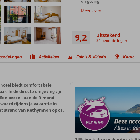
omgeving
Meer lezen
9,2
Uitstekend
34 beoordelingen
oordelingen
Activiteiten
Foto's & Video's
Kaart
 hotel biedt comfortabele
ar. In de directe omgeving zijn
Een bezoek aan de Rimondi-
waard tijdens je vakantie in
het strand van Rethymnon op ca.
TIP: boek deze vakantie als F