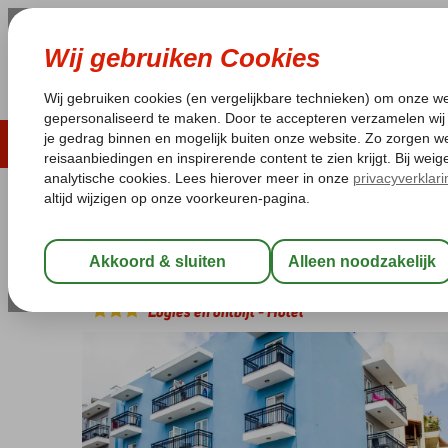
ZOMER 2026
LAST MINUTES
WIN
Pakketgarantie
Laagsteprijsgarantie*
Geen f
Griekenland
Home
Kreta
Rethymnon
Astali Hotel
Astali Hotel
Logies en ontbijt
-
Hotel