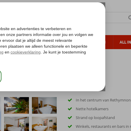
TERZON
ZONVAKANTIES
VERRE REIZEN
ALL I
ueltoeslag
Gratis annuleren*
In het centrum van Rethymnon
Nette hotelkamers
Strand op loopafstand
Winkels, restaurants en bars in 