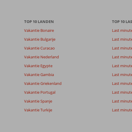
over
onze
beoordelingen.
TOP 10 LANDEN
TOP 10 LA
Vakantie Bonaire
Last minut
Totale score
Scoreverdeling
9,2
Algemene indruk
9,2
Eten
Vakantie Bulgarije
Last minut
Gebaseerd op:
Ligging
9,3
Kamers
34
Vakantie Curacao
Last minute
Uitstekend
Service
9,6
Kindvriende
beoordelingen
Prijs/kwaliteit
9,0
Wifi kwalite
Vakantie Nederland
Last minut
Vakantie Egypte
Last minut
Vakantie Gambia
Last minut
Ervaringen
Taal
van onze
Nederlands (BE + NL) (33)
Vakantie Griekenland
Last minute
klanten
Vakantie Portugal
Last minut
Vakantie Spanje
Last minute 
10
Vakantie Turkije
Last minute
Over
Algemene indruk
10
Rethymnon:
Ligging
10
Anoniem
Service
10
Zeer
Nederland
Prijs/kwaliteit
10
toeristisch