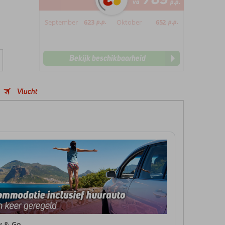
va
p.p.
September
623
p.p.
Oktober
652
p.p.
Bekijk beschikbaarheid
Vlucht
ly & Go