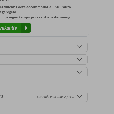
et vlucht + deze accommodatie + huurauto
s geregeld
k in je eigen tempo je vakantiebestemming
vakantie
rd
Geschikt voor max 2 pers.