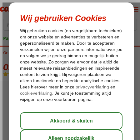
Pakketgarantie
Griekenland
Home
Kreta
Rethymnon
Orion
Orion
Hotel