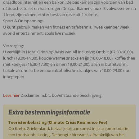
draadloos internet en een balkon. De badkamers zijn voorzien van bad
of douche, toilet en haardroger. De quadkamers, max. 3 volwassenen en
1 kind, zijn ruimer, echter bestaan deze uit 1 ruimte.
Sport & Ontspanning:
U kunt gebruik maken van fitness en tafeltennis. Twee keer per week
avond entertainment, zoals live muziek.
Verzorging:
U verblijft in Hotel Orion op basis van All Inclusive; Ontbijt (07.30-10.00),
lunch (13.00-14.30), koude/warme snacks en ijs (10.00-18.00), koffie/thee
met koekjes (16.30-17.30) en diner (19.00-21.00), allen in buffetvorm.
Lokale alcoholische en non alcoholische drankjes van 10.00-23.00 uur
inbegrepen
Lees hier
Disclaimer m.b.t. bovenstaande beschrijving.
Extra bestemmingsinformatie
Toeristenbelasting (Climate Crisis Resilience Fee)
Op Kreta, Griekenland, betaal je bij aankomst in je accommodatie
een toeristenbelasting. De hoogte hiervan is afhankelijk van het