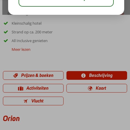
03:30
aug 29°
C
delen
bewaar
Kleinschalig hotel
Strand op ca. 200 meter
All Inclusive genieten
Meer lezen
Prijzen & boeken
Beschrijving
Activiteiten
Kaart
Vlucht
Orion