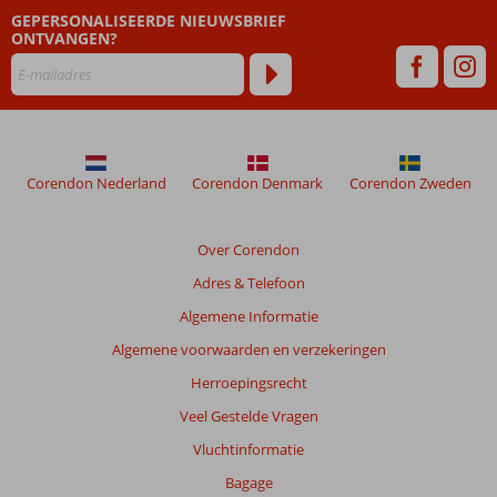
GEPERSONALISEERDE NIEUWSBRIEF
maanden
ONTVANGEN?
worden
niet
meer
weergegeven
om
de
relevantie
Corendon Nederland
Corendon Denmark
Corendon Zweden
van
de
getoonde
Over Corendon
beoordelingen
Adres & Telefoon
te
garanderen.
Algemene Informatie
Meer
Algemene voorwaarden en verzekeringen
info
over
Herroepingsrecht
onze
Veel Gestelde Vragen
beoordelingen.
Vluchtinformatie
Bagage